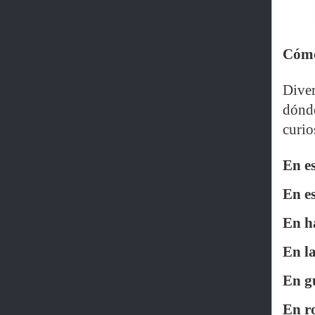
Cómo
Diver
dónde
curio
En e
En e
En h
En la
En g
En r