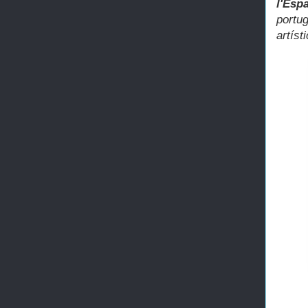
l'Esp
port
artíst