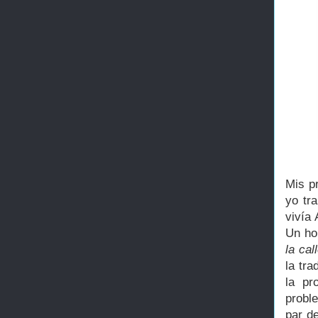
Mis p
yo tr
vivía
Un ho
la cal
la tra
la pr
probl
par d