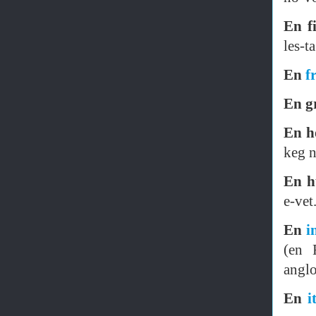
En f
les-t
En
f
En g
En h
keg n
En h
e-vet
En
i
(en 
anglo
En
i