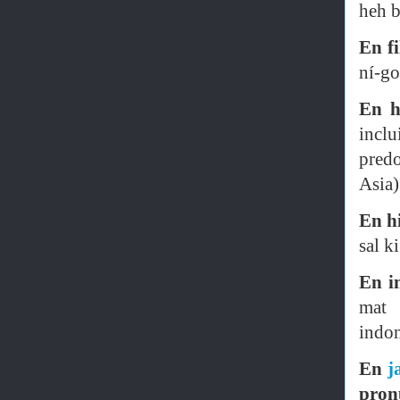
heh b
En fi
ní-go
En h
incl
predo
Asia)
En h
sal k
En i
mat 
indon
En
j
pron