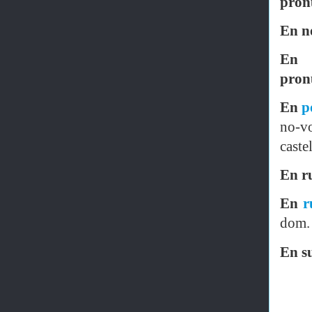
pron
En n
En 
pron
En
p
no-v
caste
En r
En
r
dom.
En s