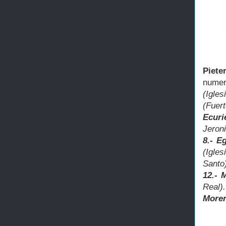
Piete
numer
(Igles
(Fuer
Ecuri
Jeron
8.- E
(Igle
Santo
12.- 
Real)
Moren