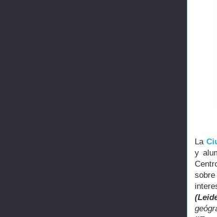
La
Ci
y alu
Centr
sobre
inter
(Leid
geógr