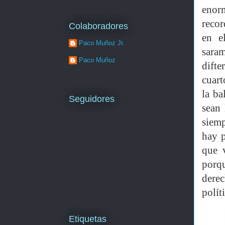
enor
recor
Colaboradores
en e
Paco Muñoz Jr.
saram
Paco Muñoz
difte
cuart
la ba
Seguidores
sean 
siem
hay p
que 
porq
dere
polít
Etiquetas