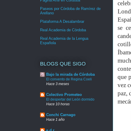
Página Arte en Córdoba
cele
Paseos por Córdoba de Ramírez de
Lond
Arellano
Españ
Plataforma A Desalambrar
se c
Real Academia de Córdoba
cande
Real Academia de la Lengua
Española
cotil
Íbam
mucho
BLOGS QUE SIGO
conte
Bajo la mirada de Córdoba
que p
El convento de Regina Coeli
Hace 3 meses
vez c
paz, 
Colectivo Prometeo
El despertar del León dormido
mecán
Hace 10 horas
Conchi Carnago
Hace 1 año
e.d.r.