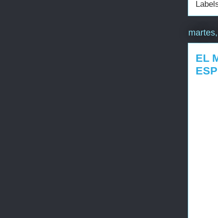
Label
martes,
EL 
ESP