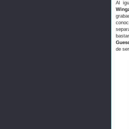
Al ig
Wing
graba
conoc
separ
basta
Gues
de se