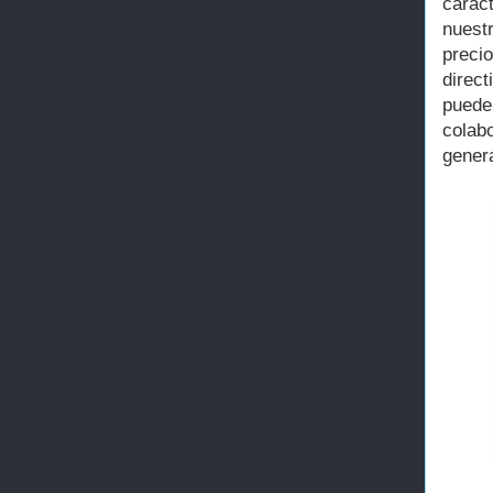
carac
nuest
preci
direc
puede
colab
gener