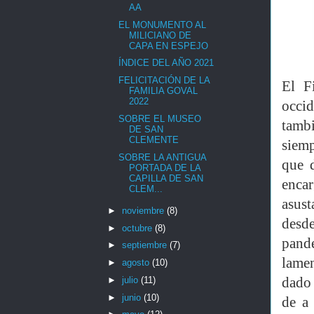
AA
EL MONUMENTO AL
MILICIANO DE
CAPA EN ESPEJO
ÍNDICE DEL AÑO 2021
FELICITACIÓN DE LA
El F
FAMILIA GOVAL
2022
occid
SOBRE EL MUSEO
tambi
DE SAN
CLEMENTE
siemp
SOBRE LA ANTIGUA
que 
PORTADA DE LA
CAPILLA DE SAN
enca
CLEM...
asus
►
noviembre
(8)
desd
►
octubre
(8)
pand
►
septiembre
(7)
lamen
►
agosto
(10)
►
julio
(11)
dado 
►
junio
(10)
de a 