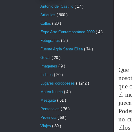
Antonio del Castillo
( 17 )
Articulos
( 900 )
Calles
( 20 )
Expo Arte Contemporáneo 2009
( 4 )
Fotografías
( 3 )
Fuente Agria Santa Elisa
( 74 )
Goval
( 20 )
Imágenes
( 9 )
Que 
Indices
( 20 )
nosot
Lugares cordobeses
( 1242 )
que c
Mateo Inurria
( 4 )
el mu
Mezquita
( 51 )
juece
Personajes
( 76 )
Poder
Provincia
( 68 )
no cu
Viajes
( 89 )
ellos