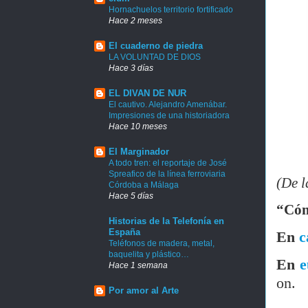
Hornachuelos territorio fortificado
Hace 2 meses
El cuaderno de piedra
LA VOLUNTAD DE DIOS
Hace 3 días
EL DIVAN DE NUR
El cautivo. Alejandro Amenábar.
Impresiones de una historiadora
Hace 10 meses
El Marginador
A todo tren: el reportaje de José
Spreafico de la línea ferroviaria
(De l
Córdoba a Málaga
Hace 5 días
“Cóm
Historias de la Telefonía en
España
En
c
Teléfonos de madera, metal,
baquelita y plástico…
En
e
Hace 1 semana
on.
Por amor al Arte