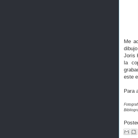
Me ac
dibujo
Joris
la co
graba
este 
Para 
Fotograf
Bibliogr
Poste