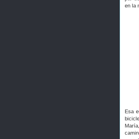
en la
Esa e
bicic
María
cami