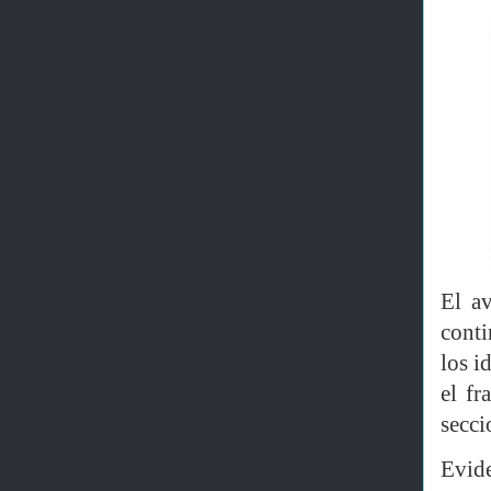
El a
conti
los i
el f
secci
Evide