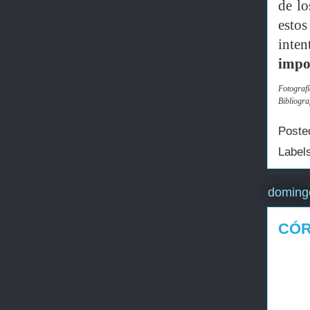
de l
esto
inten
impor
Fotografí
Bibliogra
Poste
Label
domingo
CÓR