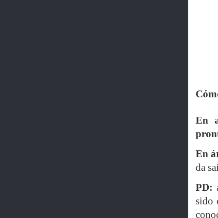
Cómo
En a
pron
En á
da sa
PD:
a
sido 
cono