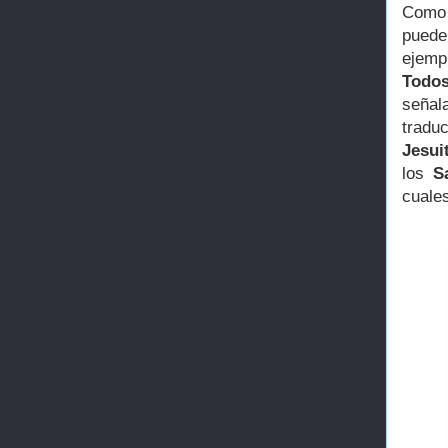
Como
pueden
ejemp
Todos
señal
tradu
Jesui
los
S
cuales