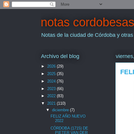
notas cordobesa
Notas de la ciudad de Córdoba y otras
Archivo del blog
viernes
►
2026
(29)
FEL
►
2025
(35)
►
2024
(76)
►
2023
(66)
►
2022
(83)
▼
2021
(110)
▼
diciembre
(7)
FELIZ AÑO NUEVO
2022
CÓRDOBA (1715) DE
PIETER VAN DER