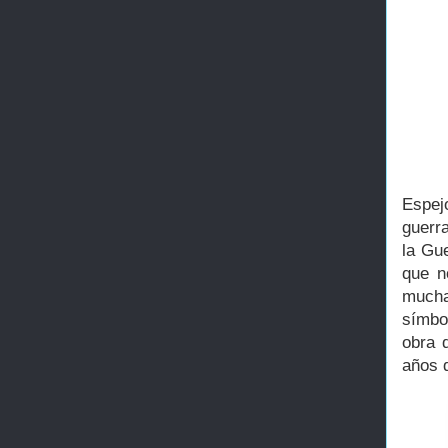
Espej
guerr
la Gue
que n
mucha
símbo
obra d
años 