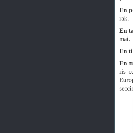
En p
rak.
En t
mai.
En t
En t
ris 
Euro
secci