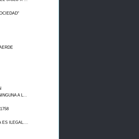
OCIEDAD"
GAERDE
N
NGUNA A L...
1758
ES ILEGAL....