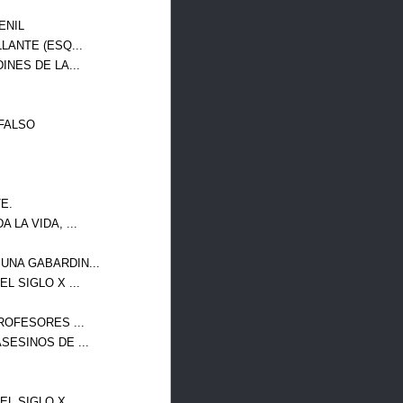
ENIL
LANTE (ESQ...
INES DE LA...
FALSO
E.
LA VIDA, ...
UNA GABARDIN...
L SIGLO X ...
ROFESORES ...
SESINOS DE ...
L SIGLO X ...