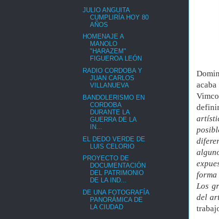
JULIO ANGUITA
CUMPLIRÍA HOY 80
AÑOS
HOMENAJE A
MANOLO
"HARAZEM"
FIGUEROA LEÓN
RADIO CORDOBA Y
Domin
JUAN CARLOS
acaba
VILLANUEVA
Vimco
BANDOLERISMO EN
CORDOBA
defin
DURANTE LA
artíst
GUERRA DE LA
IN...
posibl
EL DEDO VERDE DE
difere
LUIS CELORIO
algun
PROYECTO DE
expues
DOCUMENTACIÓN
DEL PATRIMONIO
forma 
DE LA IND...
Los gr
DE UNA FOTOGRAFÍA
del ar
PANORÁMICA DE
LA CIUDAD
trabaj