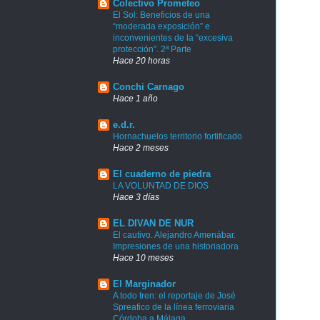
Colectivo Prometeo
El Sol: Beneficios de una
“moderada exposición” e
inconvenientes de la “excesiva
protección”. 2ª Parte
Hace 20 horas
Conchi Carnago
Hace 1 año
e.d.r.
Hornachuelos territorio fortificado
Hace 2 meses
El cuaderno de piedra
LA VOLUNTAD DE DIOS
Hace 3 días
EL DIVAN DE NUR
El cautivo. Alejandro Amenábar.
Impresiones de una historiadora
Hace 10 meses
El Marginador
A todo tren: el reportaje de José
Spreafico de la línea ferroviaria
Córdoba a Málaga