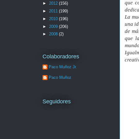
que c
►
2012
(156)
dedica
►
2011
(199)
La mu
►
2010
(196)
una id
►
2009
(206)
de más
►
2008
(2)
que la
mundo
Igual
Colaboradores
creati
Paco Muñoz Jr.
Paco Muñoz
Seguidores