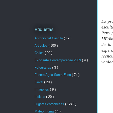
La pro
escult
Etiquetas
Pero p
Antonio del Castillo
( 17 )
MEAM y
de la
Articulos
( 900 )
esper
Calles
( 20 )
reencu
Expo Arte Contemporáneo 2009
( 4 )
verda
Fotografías
( 3 )
Fuente Agria Santa Elisa
( 74 )
Goval
( 20 )
Imágenes
( 9 )
Indices
( 20 )
Lugares cordobeses
( 1242 )
Mateo Inurria
( 4 )