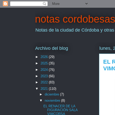
notas cordobesa
Notas de la ciudad de Córdoba y otras
Archivo del blog
lunes, 
►
2026
(29)
EL 
►
2025
(35)
VIM
►
2024
(76)
►
2023
(66)
►
2022
(83)
▼
2021
(110)
►
diciembre
(7)
▼
noviembre
(8)
EL RENACER DE LA
FIGURACIÓN SALA
VIMCORSA