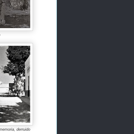
o
 memoria, derruido