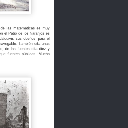
 de las matemáticas es muy
en el Patio de los Naranjos es
alquivir, sus dueños, para el
navegable. También cita unas
o, de las fuentes cita diez y
que fuentes públicas. Mucha