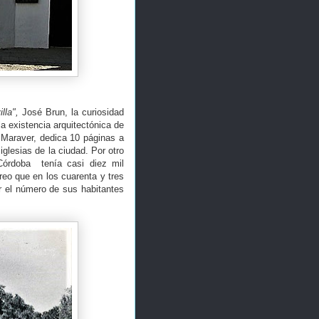
illa",
José Brun, la curiosidad
 existencia arquitectónica de
 Maraver, dedica 10 páginas a
iglesias de la ciudad. Por otro
Córdoba tenía casi diez mil
reo que en los cuarenta y tres
r el número de sus habitantes