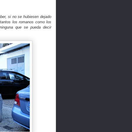
er, si no se hubiesen dejado
 tantos los romanos como los
ninguna que se pueda decir