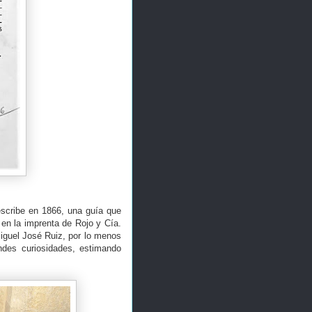
 escribe en 1866, una guía que
en la imprenta de Rojo y Cía.
Miguel José Ruiz, por lo menos
ndes curiosidades, estimando