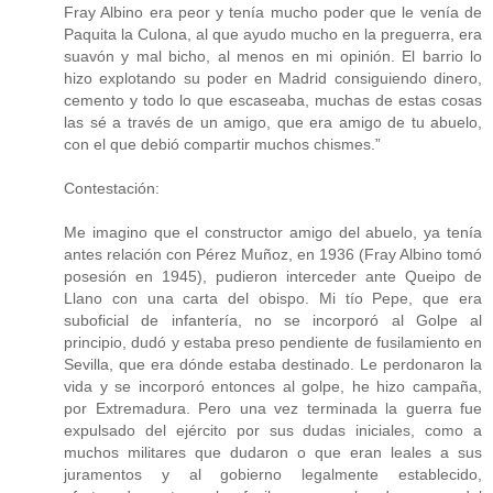
Fray Albino era peor y tenía mucho poder que le venía de
Paquita la Culona, al que ayudo mucho en la preguerra, era
suavón y mal bicho, al menos en mi opinión. El barrio lo
hizo explotando su poder en Madrid consiguiendo dinero,
cemento y todo lo que escaseaba, muchas de estas cosas
las sé a través de un amigo, que era amigo de tu abuelo,
con el que debió compartir muchos chismes.”
Contestación:
Me imagino que el constructor amigo del abuelo, ya tenía
antes relación con Pérez Muñoz, en 1936 (Fray Albino tomó
posesión en 1945), pudieron interceder ante Queipo de
Llano con una carta del obispo. Mi tío Pepe, que era
suboficial de infantería, no se incorporó al Golpe al
principio, dudó y estaba preso pendiente de fusilamiento en
Sevilla, que era dónde estaba destinado. Le perdonaron la
vida y se incorporó entonces al golpe, he hizo campaña,
por Extremadura. Pero una vez terminada la guerra fue
expulsado del ejército por sus dudas iniciales, como a
muchos militares que dudaron o que eran leales a sus
juramentos y al gobierno legalmente establecido,