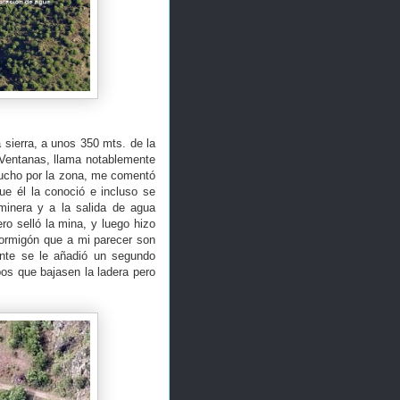
sierra, a unos 350 mts. de la
s Ventanas, llama notablemente
mucho por la zona, me comentó
e él la conoció e incluso se
 minera y a la salida de agua
o selló la mina, y luego hizo
hormigón que a mi parecer son
mente se le añadió un segundo
bos que bajasen la ladera pero