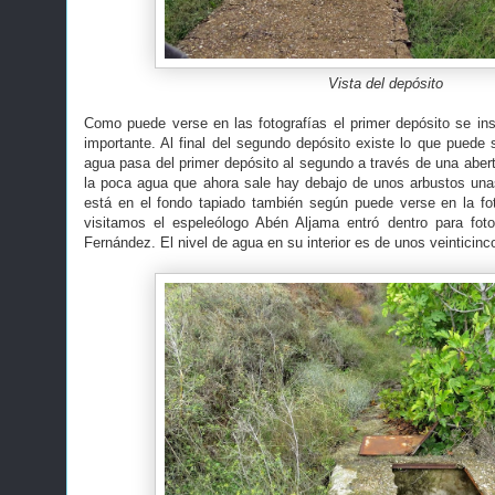
Vista del depósito
Como puede verse en las fotografías el primer depósito se in
importante. Al final del segundo depósito existe lo que puede se
agua pasa del primer depósito al segundo a través de una aber
la poca agua que ahora sale hay debajo de unos arbustos una
está en el fondo tapiado también según puede verse en la fotog
visitamos el espeleólogo Abén Aljama entró dentro para foto
Fernández. El nivel de agua en su interior es de unos veinticinc