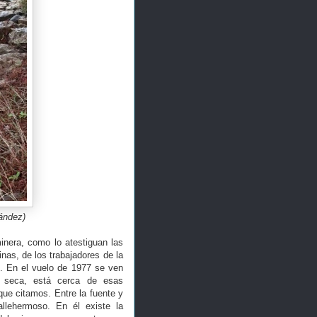
ández)
nera, como lo atestiguan las
nas, de los trabajadores de la
s. En el vuelo de 1977 se ven
y seca, está cerca de esas
que citamos. Entre la fuente y
allehermoso. En él existe la