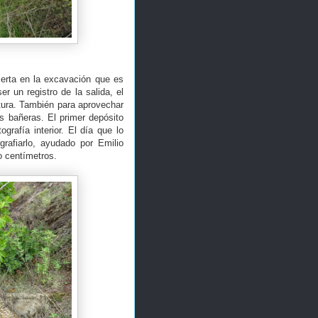
serta en la excavación que es
r un registro de la salida, el
tura. También para aprovechar
s bañeras. El primer depósito
rafía interior. El día que lo
grafiarlo, ayudado por Emilio
o centímetros.