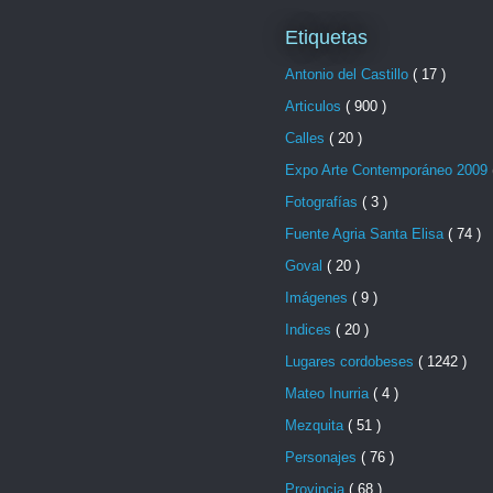
Etiquetas
Antonio del Castillo
( 17 )
Articulos
( 900 )
Calles
( 20 )
Expo Arte Contemporáneo 2009
Fotografías
( 3 )
Fuente Agria Santa Elisa
( 74 )
Goval
( 20 )
Imágenes
( 9 )
Indices
( 20 )
Lugares cordobeses
( 1242 )
Mateo Inurria
( 4 )
Mezquita
( 51 )
Personajes
( 76 )
Provincia
( 68 )