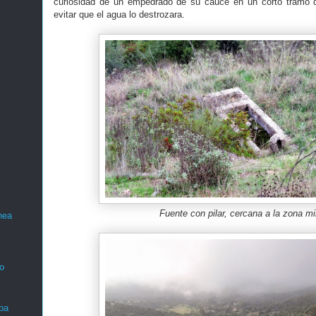
curiosidad de un empedrado de su cauce en un corto tramo 
evitar que el agua lo destrozara.
Fuente con pilar, cercana a la zona m
nea
o
ba