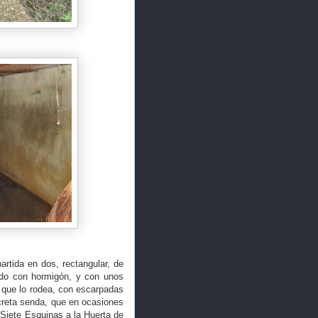
rtida en dos, rectangular, de
ado con hormigón, y con unos
o que lo rodea, con escarpadas
screta senda, que en ocasiones
 Siete Esquinas a la Huerta de