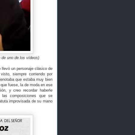
 de uno de los vídeos)
llevó un personaje clásico de
visto, siempre corriendo por
 denotaba que estaba muy bien
a que fuese, la de moda en ese
n, y creo recordar haberle
las composiciones que se
batuta improvisada de su mano