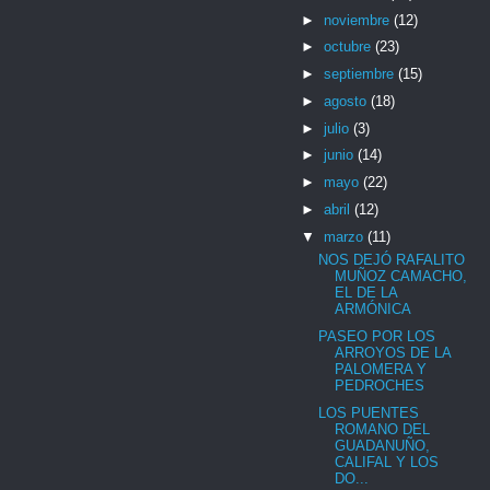
►
noviembre
(12)
►
octubre
(23)
►
septiembre
(15)
►
agosto
(18)
►
julio
(3)
►
junio
(14)
►
mayo
(22)
►
abril
(12)
▼
marzo
(11)
NOS DEJÓ RAFALITO
MUÑOZ CAMACHO,
EL DE LA
ARMÓNICA
PASEO POR LOS
ARROYOS DE LA
PALOMERA Y
PEDROCHES
LOS PUENTES
ROMANO DEL
GUADANUÑO,
CALIFAL Y LOS
DO...