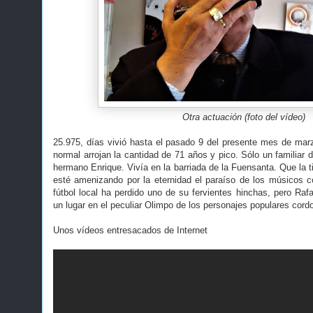
Otra actuación (foto del vídeo)
25.975, días vivió hasta el pasado 9 del presente mes de marz
normal arrojan la cantidad de 71 años y pico. Sólo un familiar d
hermano Enrique. Vivía en la barriada de la Fuensanta. Que la ti
esté amenizando por la eternidad el paraíso de los músicos 
fútbol local ha perdido uno de su fervientes hinchas, pero 
un lugar en el peculiar Olimpo de los personajes populares cord
Unos vídeos entresacados de Internet