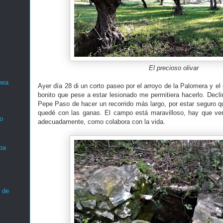
El precioso olivar
nea
Ayer día 28 di un corto paseo por el arroyo de la Palomera y el 
bonito que pese a estar lesionado me permitiera hacerlo. Decli
Pepe Paso de hacer un recorrido más largo, por estar seguro
quedé con las ganas. El campo está maravilloso, hay que v
o
adecuadamente, como colabora con la vida.
ba
 de