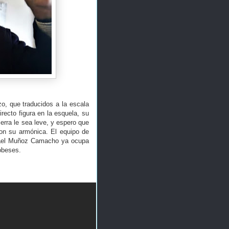
o, que traducidos a la escala
irecto figura en la esquela, su
erra le sea leve, y espero que
con su armónica. El equipo de
Rafael Muñoz Camacho ya ocupa
obeses.