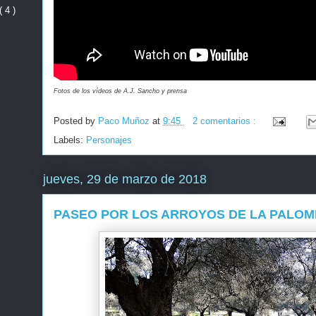
( 4 )
Fotos de los vídeos de A.J. Sancho y prensa
Posted by
Paco Muñoz
at
9:45
2 comentarios :
Labels:
Personajes
jueves, 29 de marzo de 2018
PASEO POR LOS ARROYOS DE LA PALO