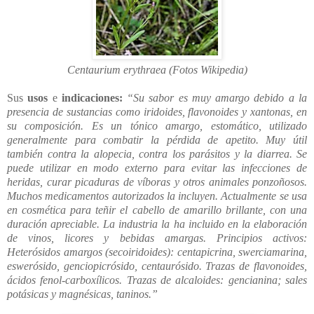
Centaurium erythraea (Fotos Wikipedia)
Sus
usos
e
indicaciones:
“Su sabor es muy amargo debido a la
presencia de sustancias como iridoides, flavonoides y xantonas, en
su composición. Es un tónico amargo, estomático, utilizado
generalmente para combatir la pérdida de apetito. Muy útil
también contra la alopecia, contra los parásitos y la diarrea. Se
puede utilizar en modo externo para evitar las infecciones de
heridas, curar picaduras de víboras y otros animales ponzoñosos.
Muchos medicamentos autorizados la incluyen. Actualmente se usa
en cosmética para teñir el cabello de amarillo brillante, con una
duración apreciable. La industria la ha incluido en la elaboración
de vinos, licores y bebidas amargas. Principios activos:
Heterósidos amargos (secoiridoides): centapicrina, swerciamarina,
eswerósido, genciopicrósido, centaurósido. Trazas de flavonoides,
ácidos fenol-carboxílicos. Trazas de alcaloides: gencianina; sales
potásicas y magnésicas, taninos.”