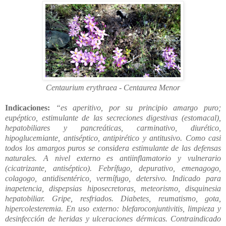
Centaurium erythraea - Centaurea Menor
Indicaciones:
“es aperitivo, por su principio amargo puro;
eupéptico, estimulante de las secreciones digestivas (estomacal),
hepatobiliares y pancreáticas, carminativo, diurético,
hipoglucemiante, antiséptico, antipirético y antitusivo. Como casi
todos los amargos puros se considera estimulante de las defensas
naturales. A nivel externo es antiinflamatorio y vulnerario
(cicatrizante, antiséptico). Febrífugo, depurativo, emenagogo,
colagogo, antidisentérico, vermífugo, detersivo. Indicado para
inapetencia, dispepsias hiposecretoras, meteorismo, disquinesia
hepatobiliar. Gripe, resfriados. Diabetes, reumatismo, gota,
hipercolesteremia. En uso externo: blefaroconjuntivitis, limpieza y
desinfección de heridas y ulceraciones dérmicas. Contraindicado