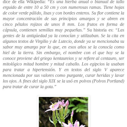
dice de ella Wikipedia:
“Es una hierba anual o bianual de tallo
erguido de entre 10 a 50 cm y con numerosas ramas. Tiene hojas
de color verde pálido, lisas y con bordes enteros. Su flor contiene la
mayor concentración de sus principios amargos y se abren en
cinco pétalos rojizos de unos 8 mm. Los frutos en forma de
cápsula, contienen semillas muy pequeñas.”
Su historia es:
“Las
gentes de la antigüedad ya la conocían y utilizaban. Se la cita en
algunos textos de Virgilio y de Lutecio, donde ya se mencionaba su
sabor muy amargo por lo que, en esos años se la conocía como
hiel de la tierra. Sin embargo, el nombre con el que hoy se la
conoce proviene del griego kentaureios y se refiere al centauro, ser
mitológico mitad hombre y mitad caballo. Los egipcios la usaban
para tratar a hipertensión. Y en textos del siglo V aparece
mencionada por sus valores como purgante, curar heridas y lavar
los ojos. A fines del siglo XIX se la usó en polvos (Polvos Portland)
para tratar de curar la gota.”