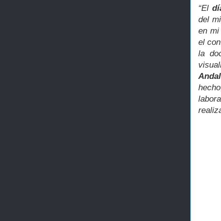
“El
dí
del m
en m
el con
la do
visua
Andal
hecho
labor
reali