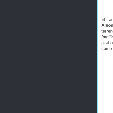
El a
Alhon
terren
famil
acaba
cómo 