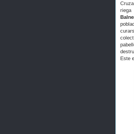
Cruza
riega
Balne
pobla
curar
colec
pabel
destr
Este 