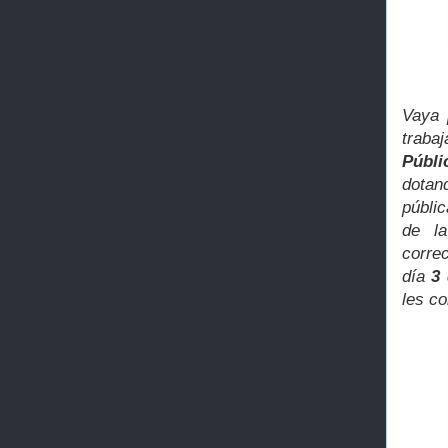
Vaya 
traba
Públi
dotan
públic
de l
corre
día
3
les co