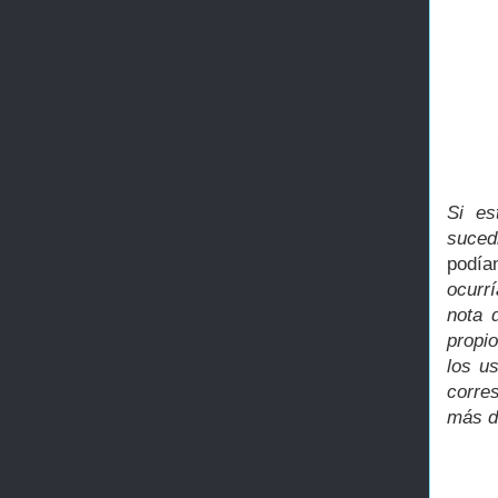
Si es
suced
podía
ocurr
nota 
propi
los u
corre
más d