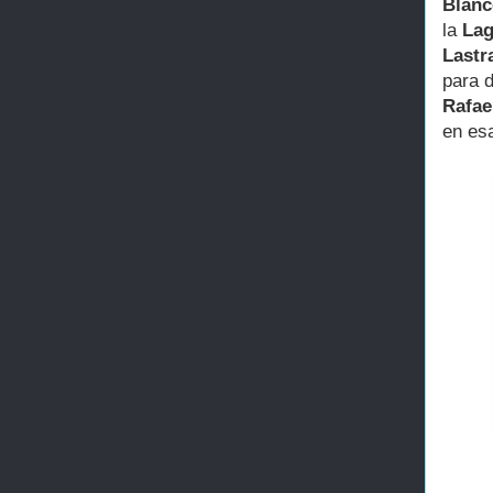
Blanc
la
Lag
Lastr
para 
Rafae
en esa