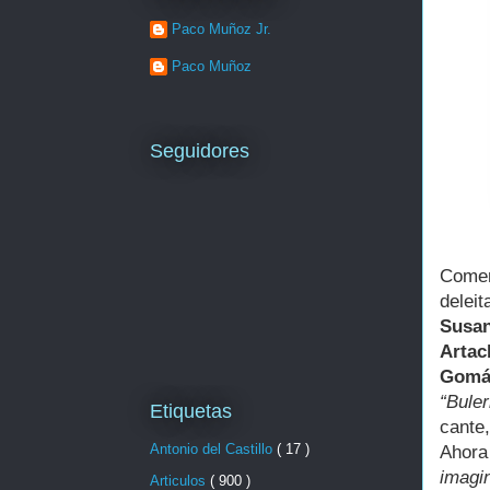
Paco Muñoz Jr.
Paco Muñoz
Seguidores
Com
delei
Susa
Artac
Gomár
“Buler
Etiquetas
cante,
Antonio del Castillo
( 17 )
Ahor
imag
Articulos
( 900 )