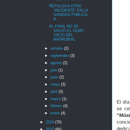
REPULSA A OTRO
“INCIDENTE” EN LA
SANIDAD PÚBLICA
A...
AL FINAL NO SE
SALVÓ EL OLMO
VIEJO DEL
MARRUBIAL
►
octubre
(2)
►
septiembre
(3)
►
agosto
(2)
►
julio
(1)
►
junio
(2)
►
mayo
(3)
►
abril
(3)
►
marzo
(1)
El dí
►
febrero
(4)
se ce
►
enero
(4)
“Músi
conci
►
2024
(76)
dedi
►
2023
(66)