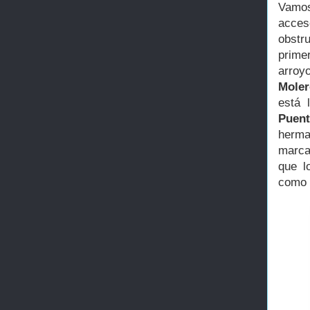
Vamos
acces
obstru
primer
arroy
Moler
está 
Puen
herma
marca
que l
como 