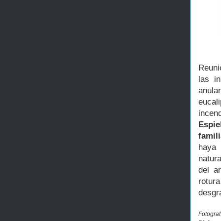
Reuni
las i
anula
eucal
ince
Espie
famil
haya 
natura
del a
rotura
desgr
Fotograf