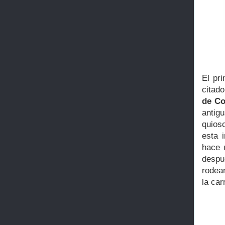
El pr
citad
de Co
anti
quios
esta 
hace 
despu
rodea
la car