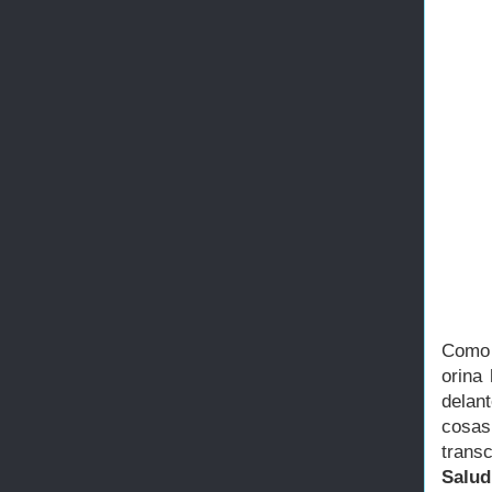
Como 
orina
delan
cosas
transc
Salud