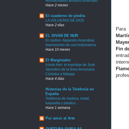
Hornachuelos territorio fortificado
Hace 2 meses
El cuaderno de piedra
LA VOLUNTAD DE DIOS
Hace 2 días
Para 
Mart
EL DIVAN DE NUR
El cautivo. Alejandro Amenábar.
Maye
Impresiones de una historiadora
Fin d
Hace 10 meses
entra
El Marginador
inter
A todo tren: el reportaje de José
Flam
Spreafico de la línea ferroviaria
Córdoba a Málaga
profes
Hace 4 días
Historias de la Telefonía en
España
Teléfonos de madera, metal,
baquelita y plástico…
Hace 1 semana
Por amor al Arte
QURTUBA FABULAS.