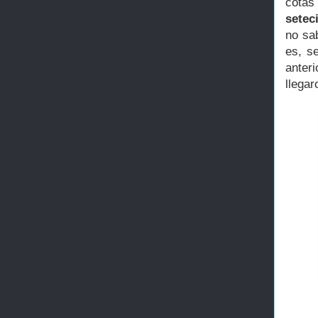
cotas
setec
no sab
es, s
anter
llegar