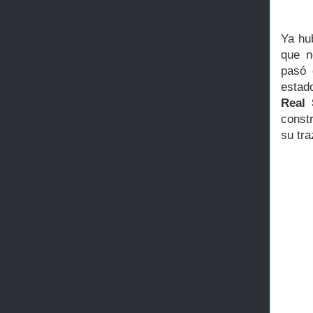
Ya hu
que n
pasó 
estad
Real 
const
su tr