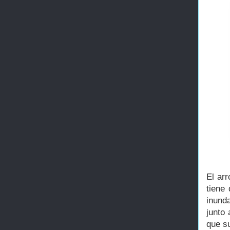
El ar
tiene
inund
junto
que 