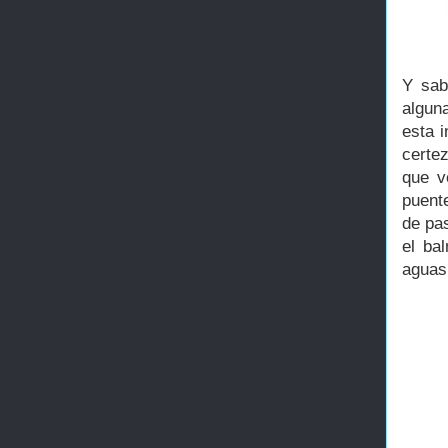
Y sab
algun
esta 
certe
que v
puent
de pa
el ba
aguas