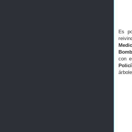
Es po
reivi
Medi
Bomb
con e
Polic
árbol