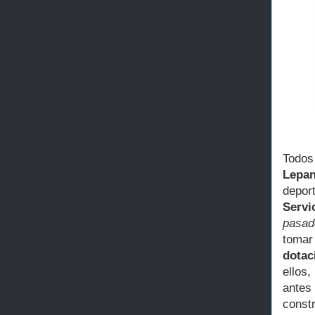
Todos
Lepan
depor
Servic
pasad
tomar
dotac
ellos,
antes
const