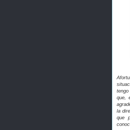
Afort
situa
tengo
que, 
agrad
la dir
que p
conocí