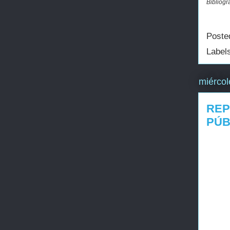
Bibliogr
Poste
Label
miércol
REP
PÚB