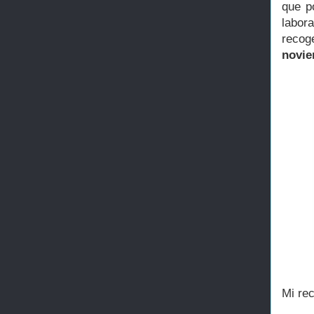
que p
labora
recog
novi
Mi re