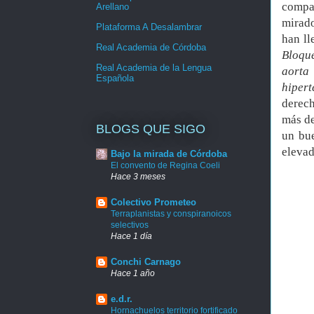
compa
Arellano
mirado
Plataforma A Desalambrar
han ll
Real Academia de Córdoba
Bloqu
Real Academia de la Lengua
aorta 
Española
hipert
derech
más de
BLOGS QUE SIGO
un bu
elevad
Bajo la mirada de Córdoba
El convento de Regina Coeli
Hace 3 meses
Colectivo Prometeo
Terraplanistas y conspiranoicos
selectivos
Hace 1 día
Conchi Carnago
Hace 1 año
e.d.r.
Hornachuelos territorio fortificado