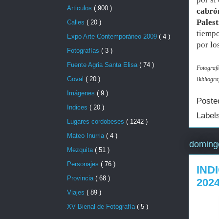
Articulos
( 900 )
cabró
Palest
Calles
( 20 )
tiempo
Expo Arte Contemporáneo 2009
( 4 )
por lo
Fotografías
( 3 )
Fuente Agria Santa Elisa
( 74 )
Fotografía
Goval
( 20 )
Bibliogra
Imágenes
( 9 )
Poste
Indices
( 20 )
Label
Lugares cordobeses
( 1242 )
Mateo Inurria
( 4 )
domingo
Mezquita
( 51 )
Personajes
( 76 )
IND
Provincia
( 68 )
202
Viajes
( 89 )
XV Bienal de Fotografía
( 5 )