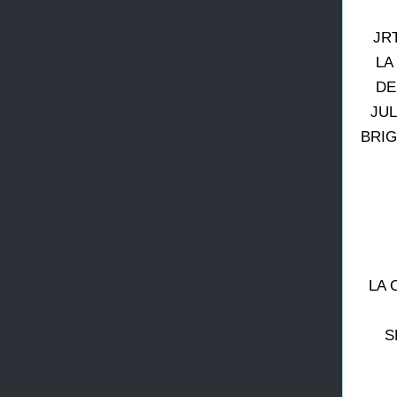
JR
LA
DE
JUL
BRIG
LA 
S