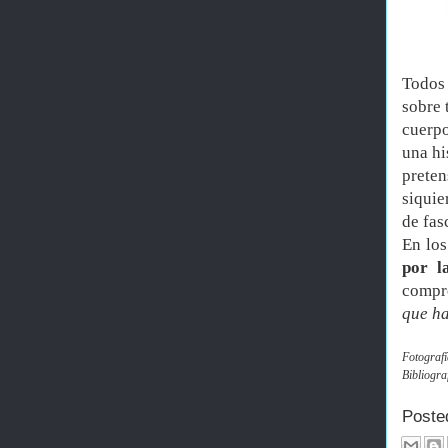
Todos
sobre 
cuerp
una hi
preten
siquie
de fas
En los
por l
compro
que h
Fotografí
Bibliogra
Poste