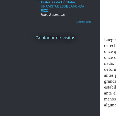
Historias de Córdoba
UNA VISTA DESDE LA FONDA
RIZZI
Hace 2 semanas
Mostrar todo
Contador de visitas
Luego 
derech
once q
once d
nada.
deform
antes 
grand
estabi
ante e
menos 
alguna