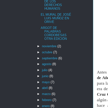
DE LOS
DERECHOS
HUMANOS
EL MURAL DE JOSÉ
LUIS MUÑOZ EN
ORIVE
ARGOT DE
PALABRAS
CORDOBESAS
OTRA EDICIÓN
►
noviembre
(2)
►
octubre
(7)
►
septiembre
(6)
►
agosto
(8)
►
julio
(4)
Antes 
►
junio
(8)
de Añ
►
mayo
(7)
para l
►
abril
(8)
era de
Cruz 
►
marzo
(6)
algún 
►
febrero
(7)
hace 
►
enero
(8)