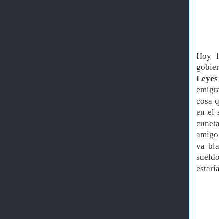
Hoy l
gobier
Leye
emigra
cosa q
en el 
cunet
amigo
va bl
sueldo
estarí