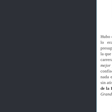
Hubo e
lo er
presup
la que
carrer
mejor 
confis
nada e
sin at
de la
Grando