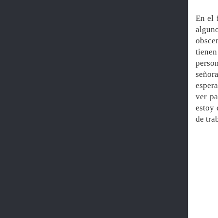
En el 
alguno
obscen
tiene
person
señora
espera
ver pa
estoy 
de tra