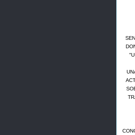
SEN
DON
"U
UN
ACT
SOB
TR
CONC