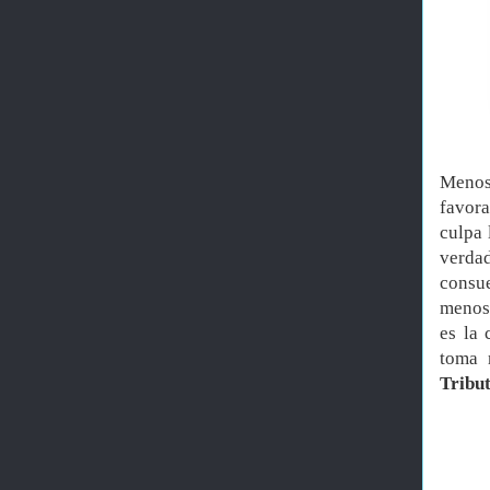
Menos
favora
culpa 
verdad
consue
menos 
es la 
toma 
Tribu