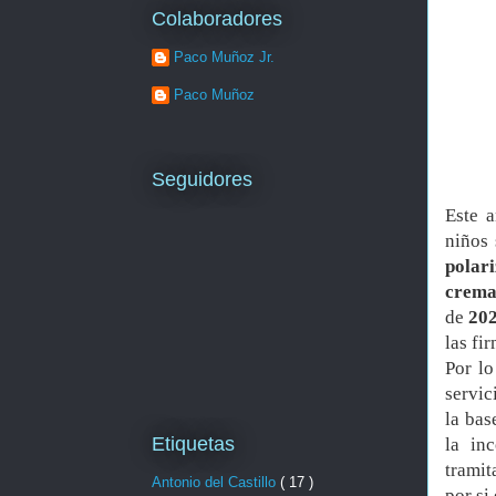
Colaboradores
Paco Muñoz Jr.
Paco Muñoz
Seguidores
Este a
niños 
polar
crema
de
20
las fi
Por lo
servic
la bas
Etiquetas
la inc
tramit
Antonio del Castillo
( 17 )
por si