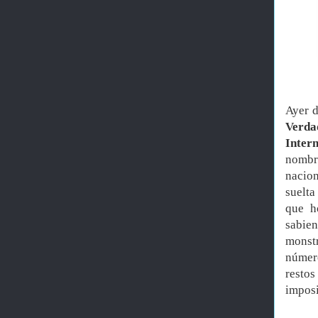
Ayer d
Verda
Inter
nombr
nacion
suelta
que h
sabie
monstr
númer
restos
impos