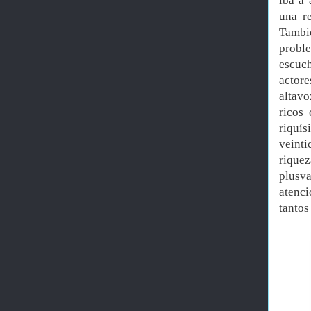
iba a 
una r
Tambi
proble
escuch
actore
altavo
ricos
riquís
veint
riquez
plusv
atenci
tantos