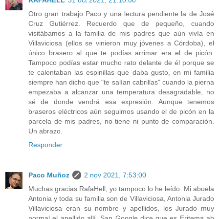
RAFAHELL
31 oct 2021, 21:10:00
Otro gran trabajo Paco y una lectura pendiente la de José
Cruz Gutiérrez. Recuerdo que de pequeño, cuando
visitábamos a la familia de mis padres que aún vivía en
Villaviciosa (ellos se vinieron muy jóvenes a Córdoba), el
único brasero al que te podías arrimar era el de picón.
Tampoco podías estar mucho rato delante de él porque se
te calentaban las espinillas que daba gusto, en mi familia
siempre han dicho que "te salían cabrillas" cuando la pierna
empezaba a alcanzar una temperatura desagradable, no
sé de donde vendrá esa expresión. Aunque tenemos
braseros eléctricos aún seguimos usando el de picón en la
parcela de mis padres, no tiene ni punto de comparación.
Un abrazo.
Responder
Paco Muñoz
2 nov 2021, 7:53:00
Muchas gracias RafaHell, yo tampoco lo he leído. Mi abuela
Antonia y toda su familia son de Villaviciosa, Antonia Jurado
Villaviciosa eran su nombre y apellidos, los Jurado muy
normal el apellido allí. San Google dice que es Eritema ab