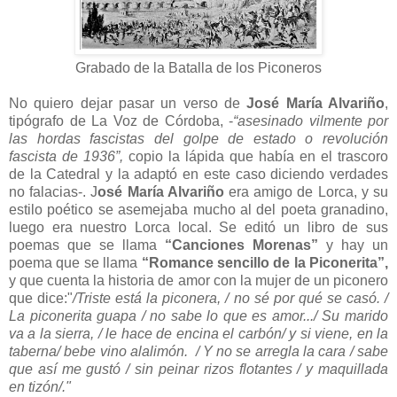
Grabado de la Batalla de los Piconeros
No quiero dejar pasar un verso de
José María Alvariño
,
tipógrafo de La Voz de Córdoba, -
“asesinado vilmente por
las hordas fascistas del golpe de estado o revolución
fascista de 1936”,
copio la lápida que había en el trascoro
de la Catedral y la adaptó en este caso diciendo verdades
no falacias-. J
osé María Alvariño
era amigo de Lorca, y su
estilo poético se asemejaba mucho al del poeta granadino,
luego era nuestro Lorca local. Se editó un libro de sus
poemas que se llama
“Canciones Morenas”
y hay un
poema que se llama
“Romance sencillo de la Piconerita”,
y que cuenta la historia de amor con la mujer de un piconero
que dice:"
/Triste está la piconera, / no sé por qué se casó. /
La piconerita guapa / no sabe lo que es amor.../ Su marido
va a la sierra, / le hace de encina el carbón/ y si viene, en la
taberna/ bebe vino alalimón. / Y no se arregla la cara / sabe
que así me gustó / sin peinar rizos flotantes / y maquillada
en tizón/."