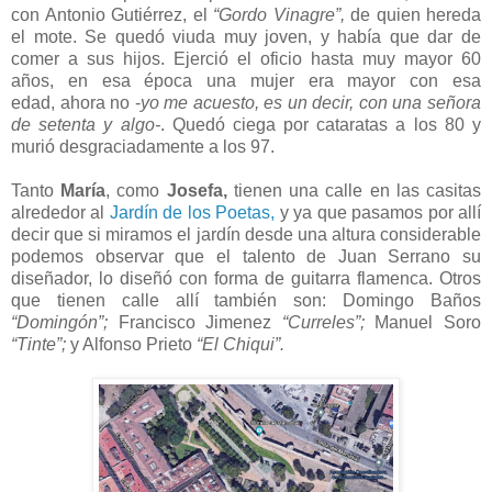
con Antonio Gutiérrez, el
“Gordo Vinagre”,
de quien hereda
el mote. Se quedó viuda muy joven, y había que dar de
comer a sus hijos. Ejerció el oficio hasta muy mayor 60
años, en esa época una mujer era mayor con esa
edad, ahora no -
yo me acuesto, es un decir, con una señora
de setenta y algo-
. Quedó ciega por cataratas a los 80 y
murió desgraciadamente a los 97.
Tanto
María
, como
Josefa,
tienen una calle en las casitas
alrededor al
Jardín de los Poetas,
y ya que pasamos por allí
decir que si miramos el jardín desde una altura considerable
podemos observar que el talento de Juan Serrano su
diseñador, lo diseñó con forma de guitarra flamenca. Otros
que tienen calle allí también son: Domingo Baños
“Domingón”;
Francisco Jimenez
“Curreles”;
Manuel Soro
“Tinte”;
y Alfonso Prieto
“El Chiqui”.