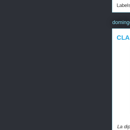
Label
doming
CLA
La di