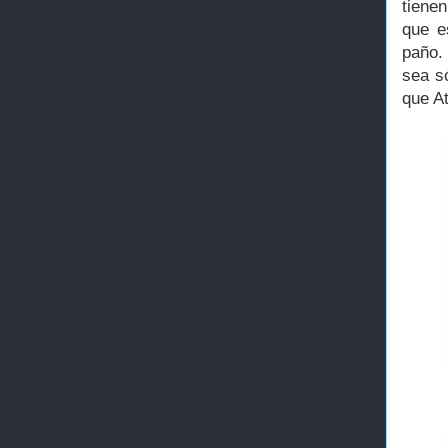
tiene
que e
paño.
sea s
que A