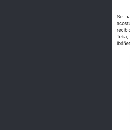
Se ha
acost
recib
Teba, 
Ibáñe