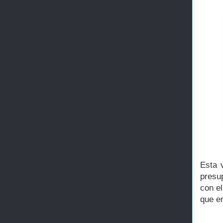
Esta 
presu
con el
que er