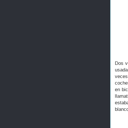
Dos v
usada
veces
coche
en bi
llamat
estab
blanco