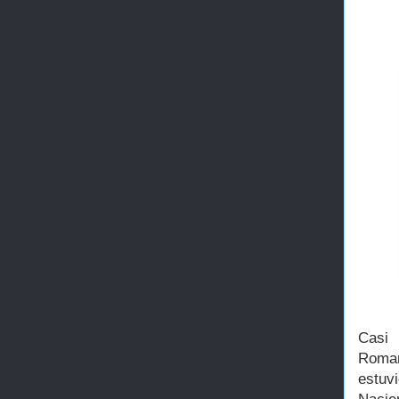
Casi 
Roman
estuv