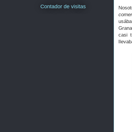
Contador de visitas
Noso
comen
usába
Grana
casi 
llevab