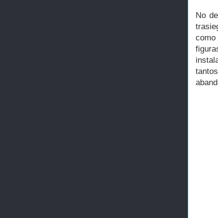
No de
trasi
como 
figur
insta
tanto
abando