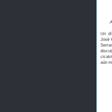
A
Un dí
José 
Serra
discu
cicat
aún m