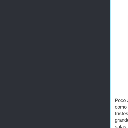
Poco a
como 
trist
grand
salas