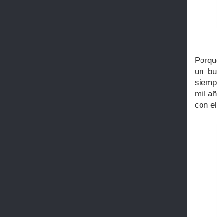
Porqu
un bu
siempr
mil a
con e