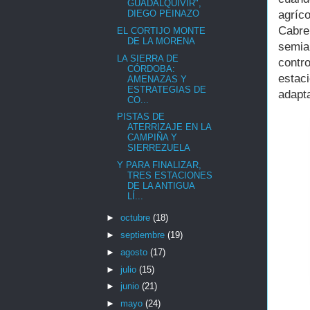
GUADALQUIVIR",
agríc
DIEGO PEINAZO
Cabre
EL CORTIJO MONTE
DE LA MORENA
semia
LA SIERRA DE
contro
CÓRDOBA:
estac
AMENAZAS Y
ESTRATEGIAS DE
adapt
CO...
PISTAS DE
ATERRIZAJE EN LA
CAMPIÑA Y
SIERREZUELA
Y PARA FINALIZAR,
TRES ESTACIONES
DE LA ANTIGUA
LÍ...
►
octubre
(18)
►
septiembre
(19)
►
agosto
(17)
►
julio
(15)
►
junio
(21)
►
mayo
(24)