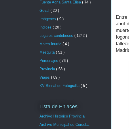
Fuente Agria Santa Elisa
( 74 )
Goval
( 20 )
Entre
Imágenes
( 9 )
abril 
Indices
( 20 )
muert
Lugares cordobeses
( 1242 )
fogon
fallec
Mateo Inurria
( 4 )
Madri
Mezquita
( 51 )
Personajes
( 76 )
Provincia
( 68 )
Viajes
( 89 )
XV Bienal de Fotografía
( 5 )
Lista de Enlaces
Archivo Histórico Provincial
Archivo Municipal de Córdoba