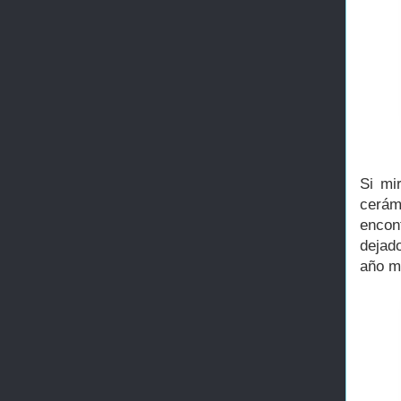
Si mi
cerámi
encon
dejad
año m