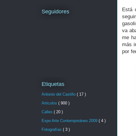
Está 
Seguidores
segui
gasol
va ab
me ha
más i
por fe
Etiquetas
Antonio del Castillo
( 17 )
Articulos
( 900 )
Calles
( 20 )
Expo Arte Contemporáneo 2009
( 4 )
Fotografías
( 3 )