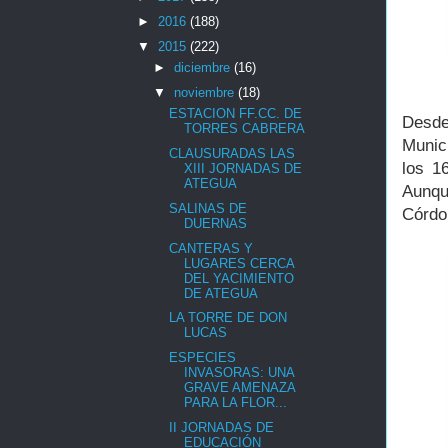
►
2016
(188)
▼
2015
(222)
►
diciembre
(16)
▼
noviembre
(18)
ESTACION FF.CC. DE
Desde
TORRES CABRERA
Munici
CLAUSURADAS LAS
los 1
XIII JORNADAS DE
ATEGUA
Aunqu
SALINAS DE
Córdo
DUERNAS
CANTERAS Y
LUGARES CERCA
DEL YACIMIENTO
DE ATEGUA
LA TORRE DE DON
LUCAS
ESPECIES
INVASORAS: UNA
GRAVE AMENAZA
PARA LA FLOR...
II JORNADAS DE
EDUCACIÓN