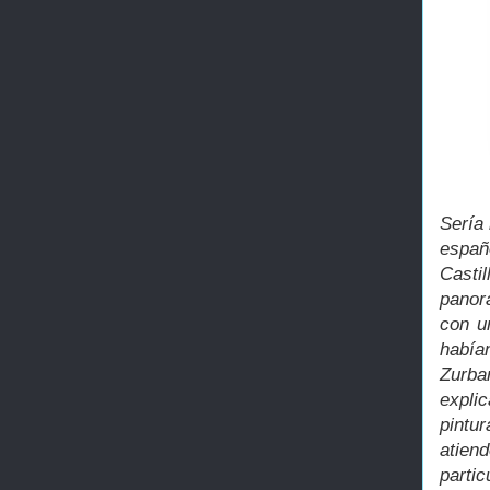
Sería 
españ
Casti
panor
con u
había
Zurba
expli
pintu
atien
parti