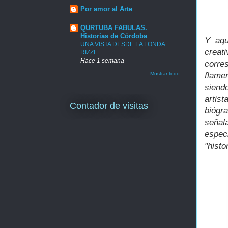
Por amor al Arte
QURTUBA FABULAS.
Historias de Córdoba
Y aqu
UNA VISTA DESDE LA FONDA
creat
RIZZI
Hace 1 semana
corre
flame
Mostrar todo
siendo
artis
Contador de visitas
biógr
seña
espec
"histo