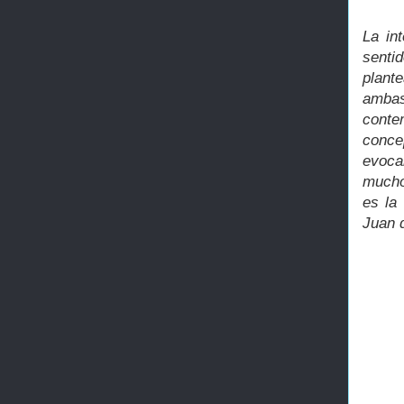
La in
senti
plant
ambas
conte
conce
evoca
muchos
es la
Juan 