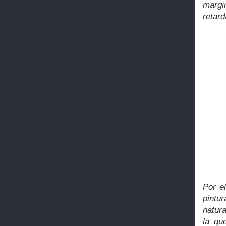
margi
retard
Por e
pintu
natura
la qu