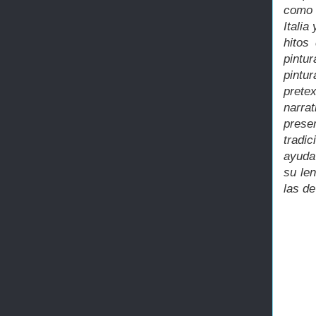
como 
Italia
hitos
pintu
pintu
prete
narra
prese
tradi
ayuda
su len
las d