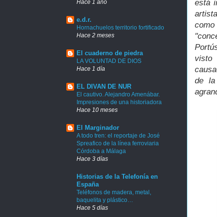
está 
Hace 1 año
artist
e.d.r.
como
Hornachuelos territorio fortificado
"conce
Hace 2 meses
Portús
El cuaderno de piedra
visto
LA VOLUNTAD DE DIOS
causa
Hace 1 día
de la
EL DIVAN DE NUR
agran
El cautivo. Alejandro Amenábar.
Impresiones de una historiadora
Hace 10 meses
El Marginador
A todo tren: el reportaje de José
Spreafico de la línea ferroviaria
Córdoba a Málaga
Hace 3 días
Historias de la Telefonía en
España
Teléfonos de madera, metal,
baquelita y plástico…
Hace 5 días