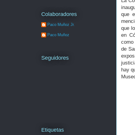
La Co
inaug
Colaboradores
que e
menci
Paco Muñoz Jr.
que l
en Có
Paco Muñoz
como 
de Sa
expos
Seguidores
justic
hay qu
Museo
Etiquetas