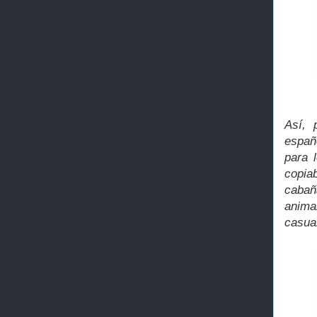
Así, 
españ
para 
copia
cabañ
anima
casual