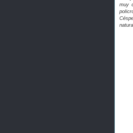
muy d
polic
Céspe
natura