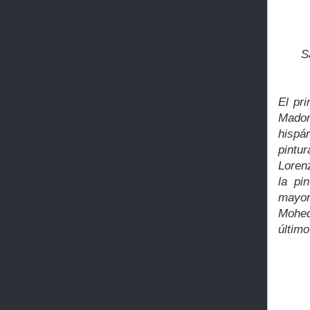
S
El pr
Madon
hispán
pintu
Loren
la pi
mayor
Mohed
último