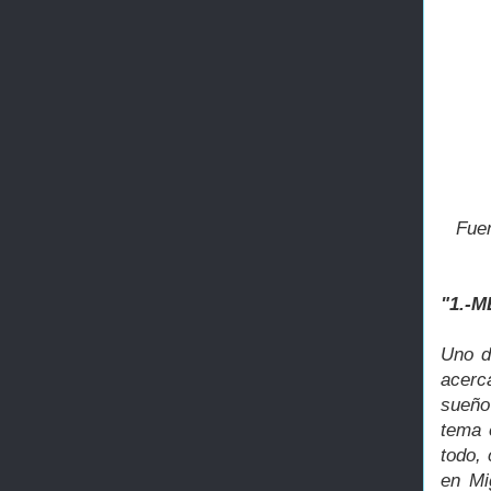
Fue
"1.-
Uno d
acerc
sueño
tema 
todo,
en Mi