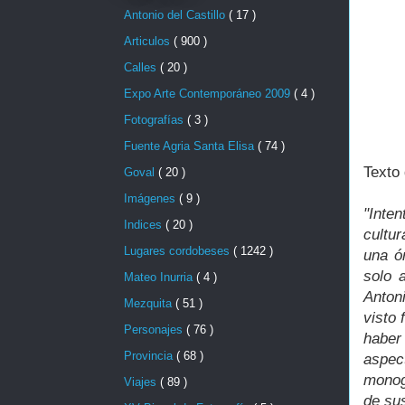
Antonio del Castillo
( 17 )
Articulos
( 900 )
Calles
( 20 )
Expo Arte Contemporáneo 2009
( 4 )
"Me
Fotografías
( 3 )
Fuente Agria Santa Elisa
( 74 )
Texto 
Goval
( 20 )
Imágenes
( 9 )
"Inten
Indices
( 20 )
cultur
Lugares cordobeses
( 1242 )
una ór
solo 
Mateo Inurria
( 4 )
Anton
Mezquita
( 51 )
visto
Personajes
( 76 )
haber
Provincia
( 68 )
aspec
monogr
Viajes
( 89 )
de su