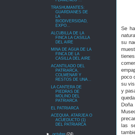
TRASHUMANTES:
GUARDIANES DE
LA
BIODIVERSIDAD,
EXPO...
Se ha
ALCUBILLA DE LA
natur
FINCA LA CASILLA
su na
DEL AIRE
muest
MINA DE AGUA DE LA
FINCA DE LA
tiene
CASILLA DEL AIRE
come
ACANTILADO DEL
empap
PATRIARCA,
COLMENAR Y
poco 
RESTOS DE UNA...
su vis
LA CANTERA DE
y pas
PIEDRAS DE
MOLINO DEL
queda
PATRIARCA
Doña F
EL PATRIARCA
Museo
ACEQUIA, ATARJEA O
preca
ACUEDUCTO (1)
DEL PATRIARCA
las s
tambi
►
octubre
(24)