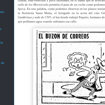
ciudad, eran estrechas y poco uniformes, en el tramo que se acerc
calle de los Moros)
solo permitía el paso de un coche como podemos 
época. En una palabra, como podemos observar en los planos tenía
nea
la floristería Santa Marta, el fotógrafo en la acera del cine 
Gambrinus y sede de CNT-,
el bar donde trabajó Paquito, hermano de 
que pedíamos agua cuando subíamos esa calle.
o
ba
 de