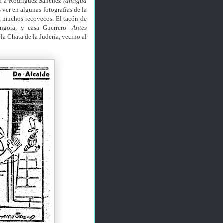
aba a Rodríguez Sánchez
(antigua
ver en algunas fotografías de la
n muchos recovecos. El tacón de
Góngora, y casa Guerrero
-Antes
la Chata de la Judería, vecino al