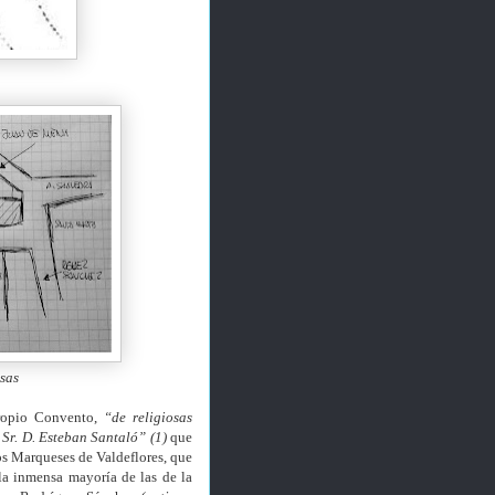
sas
propio Convento,
“de religiosas
Sr. D. Esteban Santaló” (1)
que
 los Marqueses de Valdeflores, que
la inmensa mayoría de las de la