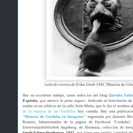
León
de correos de Erika Groth 1941,"Historia de Có
Hay un excelente trabajo, como todos los del blog
Qurtuba Fabu
Expósito,
que merece la pena seguir-
, dedicado al león-buzón de
estaba en un edificio de la calle Jesús María, que le dio el nombre a
de la esquina de las Tendillas,
hoy cerrada. Hay una publicac
"Historia de Córdoba en Imágenes"
-regentada por Antonio Mo
Romero, Administrador de la página de Facebook "Corduba", 
Universitätsbibliothek Augsburg,
de Alemania, colección de fotog
Groth-Schmachtenberger, 1941
, que tiene una amplia cantidad de