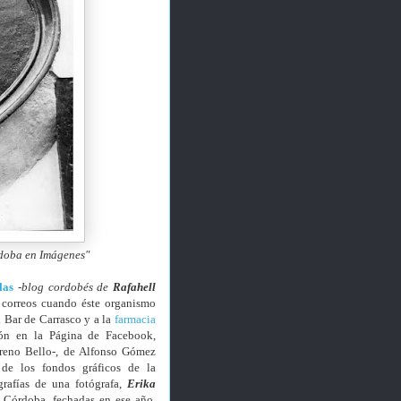
rdoba en Imágenes"
las
-
blog cordobés de
Rafahell
 correos cuando éste organismo
l Bar de Carrasco y a la
farmacia
ión en la Página de Facebook,
reno Bello-, de Alfonso Gómez
de los fondos gráficos de la
rafías de una fotógrafa,
Erika
 Córdoba, fechadas en ese año,