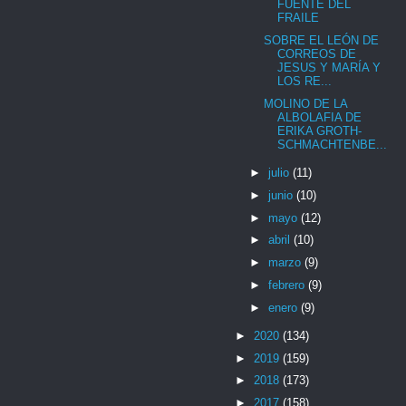
FUENTE DEL
FRAILE
SOBRE EL LEÓN DE
CORREOS DE
JESUS Y MARÍA Y
LOS RE...
MOLINO DE LA
ALBOLAFIA DE
ERIKA GROTH-
SCHMACHTENBE...
►
julio
(11)
►
junio
(10)
►
mayo
(12)
►
abril
(10)
►
marzo
(9)
►
febrero
(9)
►
enero
(9)
►
2020
(134)
►
2019
(159)
►
2018
(173)
►
2017
(158)