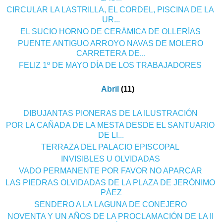
§
CIRCULAR LA LASTRILLA, EL CORDEL, PISCINA DE LA
UR...
§
EL SUCIO HORNO DE CERÁMICA DE OLLERÍAS
§
PUENTE ANTIGUO ARROYO NAVAS DE MOLERO
CARRETERA DE...
§
FELIZ 1º DE MAYO DÍA DE LOS TRABAJADORES
▼
Abril
(11)
o
§
DIBUJANTAS PIONERAS DE LA ILUSTRACIÓN
§
POR LA CAÑADA DE LA MESTA DESDE EL SANTUARIO
DE LI...
§
TERRAZA DEL PALACIO EPISCOPAL
§
INVISIBLES U OLVIDADAS
§
VADO PERMANENTE POR FAVOR NO APARCAR
§
LAS PIEDRAS OLVIDADAS DE LA PLAZA DE JERÓNIMO
PÁEZ
§
SENDERO A LA LAGUNA DE CONEJERO
§
NOVENTA Y UN AÑOS DE LA PROCLAMACIÓN DE LA II