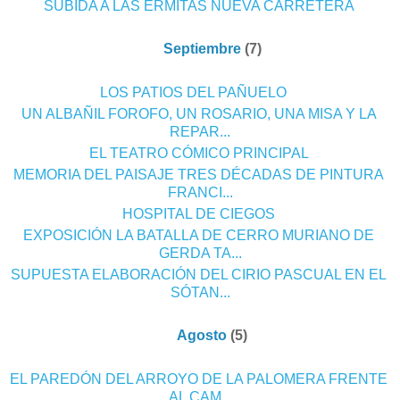
§
SUBIDA A LAS ERMITAS NUEVA CARRETERA
▼
Septiembre
(7)
o
§
LOS PATIOS DEL PAÑUELO
§
UN ALBAÑIL FOROFO, UN ROSARIO, UNA MISA Y LA
REPAR...
§
EL TEATRO CÓMICO PRINCIPAL
§
MEMORIA DEL PAISAJE TRES DÉCADAS DE PINTURA
FRANCI...
§
HOSPITAL DE CIEGOS
§
EXPOSICIÓN LA BATALLA DE CERRO MURIANO DE
GERDA TA...
§
SUPUESTA ELABORACIÓN DEL CIRIO PASCUAL EN EL
SÓTAN...
▼
Agosto
(5)
o
§
EL PAREDÓN DEL ARROYO DE LA PALOMERA FRENTE
AL CAM...