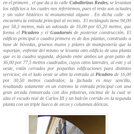
en el primero , el que da a la calle
Caballerizas Reales,
se levantan
los edificios a los cuales nos referiremos, pues el resto son actuales
y sin valor histórico ni monumental alguno . En dicha calle se
encuentra la entrada principal al recinto. El rectángulo tiene 94,00
por 58,3 metros, más un adosado de 16,00 por 65,20 metros, que
forma el
Picadero
y el
Guadarnés
de posterior construcción. El
edificio principal o cuadra primera es de dos plantas, construido a
base de bóvedas, gruesos muros y pilares de mampostería que la
soportan; enfrente del mismo se levanta otro edificio de una planta
que es la cuadra segunda, dejando entre ambos un gran patio de
36,00 por 77,5 metros cuadrados, cuyos otros laterales, al este y al
oeste, están cerrados por pequeñas edificaciones para distintos
servicios; en el lado oeste se abre la entrada al
Picadero
de 16,00
por 30,50 metros cuadrados; la fachada es muy sencilla,
resaltando solamente en un extremo la entrada principal con una
gran arcada enmarcada con dos pilastras, encima de la cual se
alza el escudo real de Carlos III y un balcón corrido en la segunda
planta con un triple hueco de arcos y columnas dóricas.