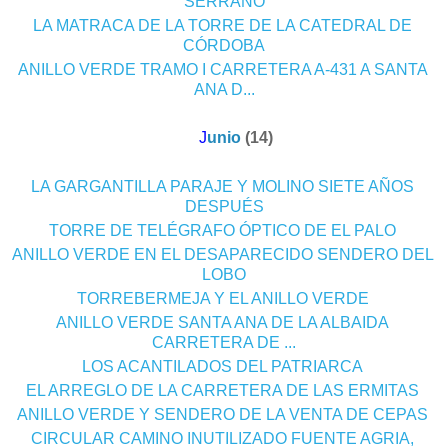
SERRANO
§
LA MATRACA DE LA TORRE DE LA CATEDRAL DE
CÓRDOBA
§
ANILLO VERDE TRAMO I CARRETERA A-431 A SANTA
ANA D...
▼
J
unio
(14)
o
§
LA GARGANTILLA PARAJE Y MOLINO SIETE AÑOS
DESPUÉS
§
TORRE DE TELÉGRAFO ÓPTICO DE EL PALO
§
ANILLO VERDE EN EL DESAPARECIDO SENDERO DEL
LOBO
§
TORREBERMEJA Y EL ANILLO VERDE
§
ANILLO VERDE SANTA ANA DE LA ALBAIDA
CARRETERA DE ...
§
LOS ACANTILADOS DEL PATRIARCA
§
EL ARREGLO DE LA CARRETERA DE LAS ERMITAS
§
ANILLO VERDE Y SENDERO DE LA VENTA DE CEPAS
§
CIRCULAR CAMINO INUTILIZADO FUENTE AGRIA,