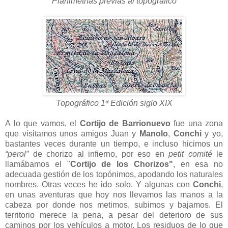
Planimetrías previas al topográfico
Topográfico 1ª Edición siglo XIX
A lo que vamos, el
Cortijo de Barrionuevo
fue una zona
que visitamos unos amigos Juan y
Manolo
,
Conchi
y yo,
bastantes veces durante un tiempo, e incluso hicimos un
“perol”
de chorizo al infierno, por eso en
petit comité
le
llamábamos el "
Cortijo de los Chorizos"
, en esa no
adecuada gestión de los topónimos, apodando los naturales
nombres. Otras veces he ido solo. Y algunas con
Conchi
,
en unas aventuras que hoy nos llevamos las manos a la
cabeza por donde nos metimos, subimos y bajamos. El
territorio merece la pena, a pesar del deterioro de sus
caminos por los vehículos a motor. Los residuos de lo que