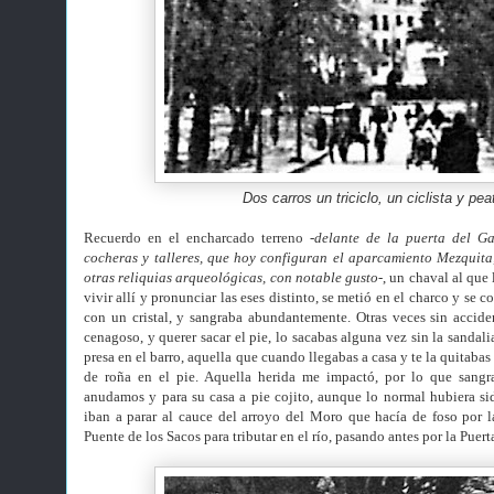
Dos carros un triciclo, un ciclista y pe
Recuerdo en el encharcado terreno
-delante de la puerta del G
cocheras y talleres, que hoy configuran el aparcamiento Mezquita
otras reliquias arqueológicas, con notable gusto-
, un chaval al qu
vivir allí y pronunciar las eses distinto, se metió en el charco y se c
con un cristal, y sangraba abundantemente. Otras veces sin accide
cenagoso, y querer sacar el pie, lo sacabas alguna vez sin la sandal
presa en el barro, aquella que cuando llegabas a casa y te la quitabas
de roña en el pie. Aquella herida me impactó, por lo que sangr
anudamos y para su casa a pie cojito, aunque lo normal hubiera sid
iban a parar al cauce del arroyo del Moro que hacía de foso por 
Puente de los Sacos para tributar en el río, pasando antes por la Puert