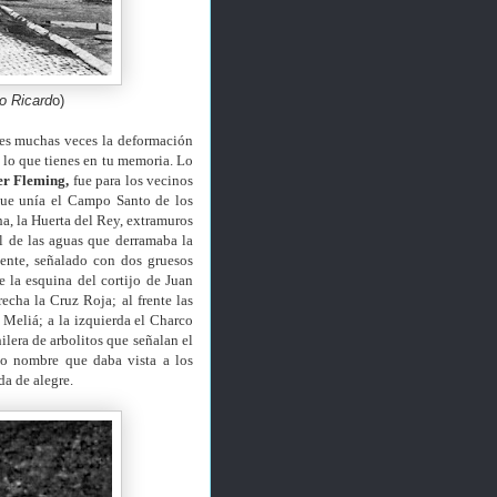
to Ricard
o)
ves muchas veces la deformación
 lo que tienes en tu memoria. Lo
er Fleming,
fue para los vecinos
ue unía el Campo Santo de los
ha, la Huerta del Rey, extramuros
l de las aguas que derramaba la
uente, señalado con dos gruesos
e la esquina del cortijo de Juan
recha la Cruz Roja; al frente las
Meliá; a la izquierda el Charco
hilera de arbolitos que señalan el
co nombre que daba vista a los
da de alegre.