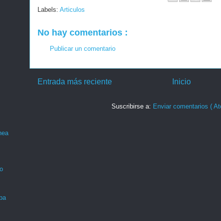
Labels:
Articulos
No hay comentarios :
Publicar un comentario
Entrada más reciente
Inicio
Suscribirse a:
Enviar comentarios ( At
nea
o
ba