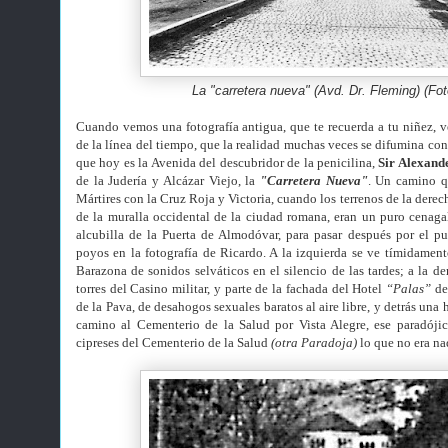
La "carretera nueva" (Avd. Dr. Fleming) (Fo
Cuando vemos una fotografía antigua, que te recuerda a tu niñez, 
de la línea del tiempo, que la realidad muchas veces se difumina con
que hoy es la Avenida del descubridor de la penicilina,
Sir Alexand
de la Judería y Alcázar Viejo, la
"Carretera Nueva"
. Un camino q
Mártires con la Cruz Roja y Victoria, cuando los terrenos de la derec
de la muralla occidental de la ciudad romana, eran un puro cenaga
alcubilla de la Puerta de Almodóvar, para pasar después por el p
poyos en la fotografía de Ricardo. A la izquierda se ve tímidament
Barazona de sonidos selváticos en el silencio de las tardes; a la de
torres del Casino militar, y parte de la fachada del Hotel
“Palas”
de 
de la Pava, de desahogos sexuales baratos al aire libre, y detrás una 
camino al Cementerio de la Salud por Vista Alegre, ese paradóji
cipreses del Cementerio de la Salud
(otra Paradoja)
lo que no era na