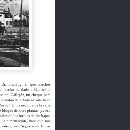
 Dr. Fleming, al que muchos
l hecho de darle a Gabriel el
asa del Callejón, un cheque para
co había detectado al oírle toser
Nueva”.
En la esquina de la calle
 bloque de siete plantas
-ya era
ales de los locales de los bajos,
 la cimentación, frase que nos
osotros, bien
Segorbe
de Tomás