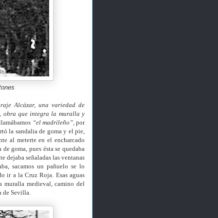
atones
araje Alcázar, una variedad de
, obra que integra la muralla y
e llamábamos
“el madrileño”,
por
ortó la sandalia de goma y el pie,
nte al meterte en el encharcado
ia de goma, pues ésta se quedaba
 te dejaba señaladas las ventanas
aba, sacamos un pañuelo se lo
o ir a la Cruz Roja. Esas aguas
la muralla medieval, camino del
a de Sevilla.