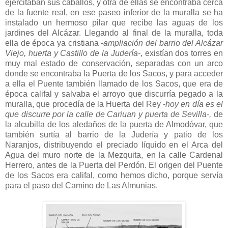
ejercitaban sus caballos, y otra de ellas se encontraba cerca
de la fuente real, en ese paseo inferior de la muralla se ha
instalado un hermoso pilar que recibe las aguas de los
jardines del Alcázar. Llegando al final de la muralla, toda
ella de época ya cristiana
-ampliación del barrio del Alcázar
Viejo, huerta y Castillo de la Judería-
, existían dos torres en
muy mal estado de conservación, separadas con un arco
donde se encontraba la Puerta de los Sacos, y para acceder
a ella el Puente también llamado de los Sacos, que era de
época califal y salvaba el arroyo que discurría pegado a la
muralla, que procedía de la Huerta del Rey
-hoy en día es el
que discurre por la calle de Cariuan y puerta de Sevilla-,
de
la alcubilla de los aledaños de la puerta de Almodóvar, que
también surtía al barrio de la Judería y patio de los
Naranjos, distribuyendo el preciado líquido en el Arca del
Agua del muro norte de la Mezquita, en la calle Cardenal
Herrero, antes de la Puerta del Perdón. El origen del Puente
de los Sacos era califal, como hemos dicho, porque servía
para el paso del Camino de Las Almunias.