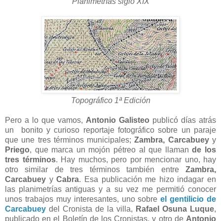
Planimetrías siglo XIX
Topográfico 1ª Edición
Pero a lo que vamos,
Antonio Galisteo
publicó días atrás
un bonito y curioso reportaje fotográfico sobre un paraje
que une tres términos municipales;
Zambra,
Carcabuey
y
Priego
, que marca un mojón pétreo al que llaman
de los
tres términos
. Hay muchos, pero por mencionar uno, hay
otro similar de tres términos también entre
Zambra,
Carcabuey
y
Cabra
. Esa publicación me hizo indagar en
las planimetrías antiguas y a su vez me permitió conocer
unos trabajos muy interesantes, uno sobre
el gentilicio de
Carcabuey
del Cronista de la villa,
Rafael Osuna Luque
,
publicado en el Boletín de los Cronistas, y otro de
Antonio