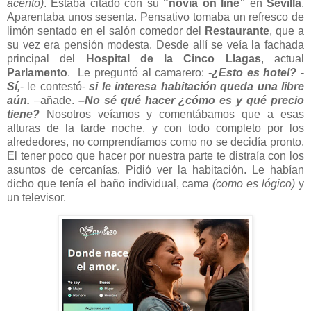
acento)
. Estaba citado con su
"novia
on line”
en
Sevilla
.
Aparentaba unos sesenta. Pensativo tomaba un refresco de
limón sentado en el salón comedor del
Restaurante
, que a
su vez era pensión modesta. Desde allí se veía la fachada
principal del
Hospital de la Cinco Llagas
, actual
Parlamento
. Le preguntó al camarero:
-¿Esto es hotel?
-
Sí,
- le contestó-
si le interesa habitación queda una libre
aún.
–añade.
–No sé qué hacer ¿cómo es y qué precio
tiene?
Nosotros veíamos y comentábamos que a esas
alturas de la tarde noche, y con todo completo por los
alrededores, no comprendíamos como no se decidía pronto.
El tener poco que hacer por nuestra parte te distraía con los
asuntos de cercanías. Pidió ver la habitación. Le habían
dicho que tenía el baño individual, cama
(como es lógico)
y
un televisor.