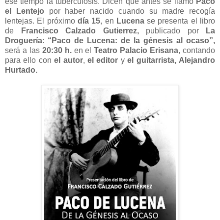
ese tiempo la tuberculosis. Dicen que antes se llamó
Paco
el Lentejo
por haber nacido cuando su madre recogía
lentejas. El próximo
día 15
, en
Lucena
se presenta el libro
de
Francisco Calzado Gutierrez,
publicado por
La
Droguería
:
“Paco de Lucena: de la génesis al ocaso”,
será a las
20:30 h.
en el
Teatro Palacio Erisana
, contando
para ello con
el autor
,
el editor
y
el guitarrista,
Alejandro
Hurtado.