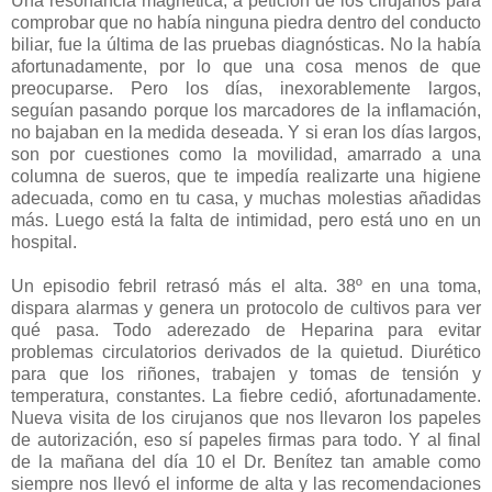
Una resonancia magnética, a petición de los cirujanos para
comprobar que no había ninguna piedra dentro del conducto
biliar, fue la última de las pruebas diagnósticas. No la había
afortunadamente, por lo que una cosa menos de que
preocuparse. Pero los días, inexorablemente largos,
seguían pasando porque los marcadores de la inflamación,
no bajaban en la medida deseada. Y si eran los días largos,
son por cuestiones como la movilidad, amarrado a una
columna de sueros, que te impedía realizarte una higiene
adecuada, como en tu casa, y muchas molestias añadidas
más. Luego está la falta de intimidad, pero está uno en un
hospital.
Un episodio febril retrasó más el alta. 38º en una toma,
dispara alarmas y genera un protocolo de cultivos para ver
qué pasa. Todo aderezado de Heparina para evitar
problemas circulatorios derivados de la quietud. Diurético
para que los riñones, trabajen y tomas de tensión y
temperatura, constantes. La fiebre cedió, afortunadamente.
Nueva visita de los cirujanos que nos llevaron los papeles
de autorización, eso sí papeles firmas para todo. Y al final
de la mañana del día 10 el Dr. Benítez tan amable como
siempre nos llevó el informe de alta y las recomendaciones