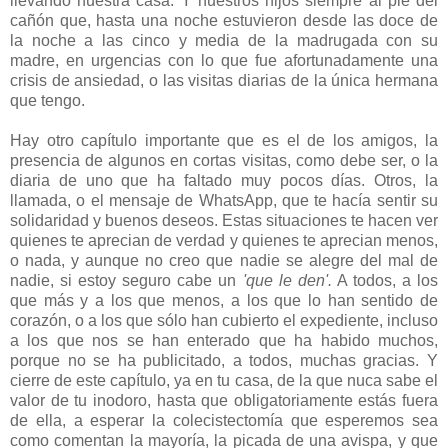
llevando nuestra casa. Y nuestros hijos siempre al pie del
cañón que, hasta una noche estuvieron desde las doce de
la noche a las cinco y media de la madrugada con su
madre, en urgencias con lo que fue afortunadamente una
crisis de ansiedad, o las visitas diarias de la única hermana
que tengo.
Hay otro capítulo importante que es el de los amigos, la
presencia de algunos en cortas visitas, como debe ser, o la
diaria de uno que ha faltado muy pocos días. Otros, la
llamada, o el mensaje de WhatsApp, que te hacía sentir su
solidaridad y buenos deseos. Estas situaciones te hacen ver
quienes te aprecian de verdad y quienes te aprecian menos,
o nada, y aunque no creo que nadie se alegre del mal de
nadie, si estoy seguro cabe un
'que le den'.
A todos, a los
que más y a los que menos, a los que lo han sentido de
corazón, o a los que sólo han cubierto el expediente, incluso
a los que nos se han enterado que ha habido muchos,
porque no se ha publicitado, a todos, muchas gracias. Y
cierre de este capítulo, ya en tu casa, de la que nuca sabe el
valor de tu inodoro, hasta que obligatoriamente estás fuera
de ella, a esperar la colecistectomía que esperemos sea
como comentan la mayoría, la picada de una avispa, y que