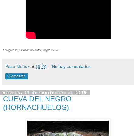
Fotografías y vídeos del autor, Apple e IGN
Paco Muñoz
at
19:24
No hay comentarios:
Compartir
viernes, 25 de septiembre de 2015
CUEVA DEL NEGRO
(HORNACHUELOS)