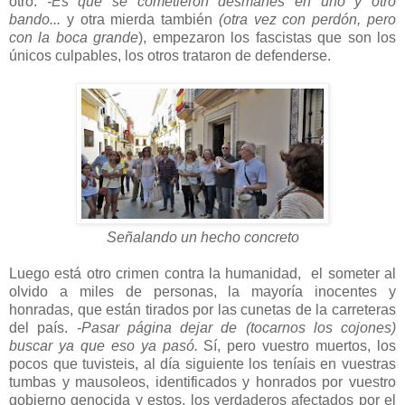
otro.
-Es que se cometieron desmanes en uno y otro
bando...
y otra mierda también
(otra vez con perdón, pero
con la boca grande
), empezaron los fascistas que son los
únicos culpables, los otros trataron de defenderse.
Señalando un hecho concreto
Luego está otro crimen contra la humanidad, el someter al
olvido a miles de personas, la mayoría inocentes y
honradas, que están tirados por las cunetas de la carreteras
del país.
-Pasar página dejar de (tocarnos los cojones)
buscar ya que eso ya pasó.
Sí, pero vuestro muertos, los
pocos que tuvisteis, al día siguiente los teníais en vuestras
tumbas y mausoleos, identificados y honrados por vuestro
gobierno genocida y estos, los verdaderos afectados por el