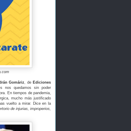
a.com
ldrán Gomáriz
, de
Ediciones
s nos quedamos sin poder
bra. En tiempos de pandemia,
úrgica, mucho más justificado
as vuelto a mirar. Dice en la
torio de injurias, improperios,