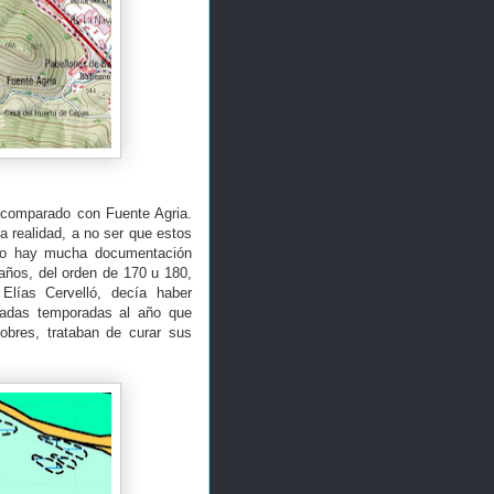
 comparado con Fuente Agria.
a realidad, a no ser que estos
. No hay mucha documentación
años, del orden de 170 u 180,
Elías Cervelló, decía haber
nadas temporadas al año que
obres, trataban de curar sus