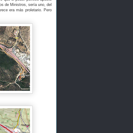
s de Ministros, sería uno, del
rece era más proletario. Pero