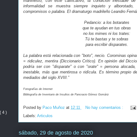
manifiesto, con este calificativo, la condición inestable d
informalidad se muestra siempre inquieto y alborotado,
compromisos o palabra. El dramaturgo madrileño Leandro Ferná
Pedancio: a los botarates
que te ayudan en tus obras
no los mimes ni los trates:
Tú te bastas y te sobras
para escribir disparates.
La palabra está relacionada con "boto", necio. Corominas opina
= ridiculez, mentira (Diccionario Crítico). En opinión del Dicci
podría ser con "disparate" o con "orate" = persona alocada,
inestable, más que mentirosa o ridícula. Es término propio d
mediados del siglo XVIII.”
Fotografías de Internet
Bibliografía de Inventario de Insultos de Pancracio Gómez Gomáriz
Posted by
Paco Muñoz
at
12:11
No hay comentarios :
( 4 )
Labels:
Articulos
sábado, 29 de agosto de 2020