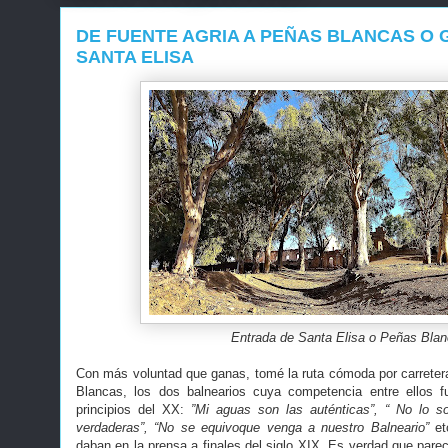
DE FUENTE AGRIA A PEÑAS BLANCAS O 
SANTA ELISA
Entrada de Santa Elisa o Peñas Bla
Con más voluntad que ganas, tomé la ruta cómoda por carrete
Blancas, los dos balnearios cuya competencia entre ellos f
principios del XX:
”Mi aguas son las auténticas”, “ No lo s
verdaderas”, “No se equivoque venga a nuestro Balneario”
et
daban en la prensa a finales del siglo XIX. Es verdad que parec