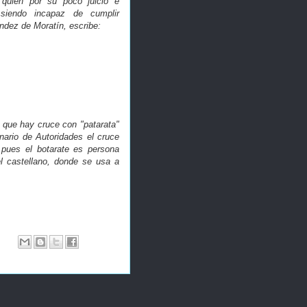
e quien por su poco juicio e
 siendo incapaz de cumplir
ndez de Moratín, escribe:
 que hay cruce con "patarata"
onario de Autoridades el cruce
 pues el botarate es persona
el castellano, donde se usa a