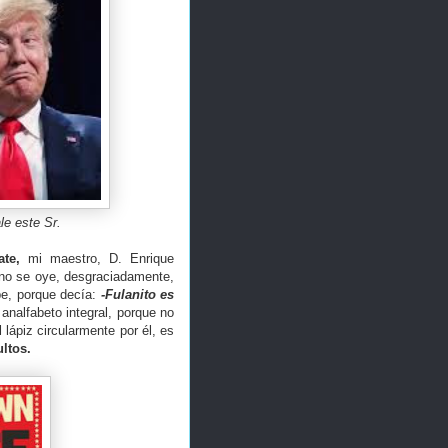
le este Sr.
ate,
mi maestro, D. Enrique
 no se oye, desgraciadamente,
pe, porque decía:
-Fulanito es
analfabeto integral, porque no
lápiz circularmente por él, es
ultos.