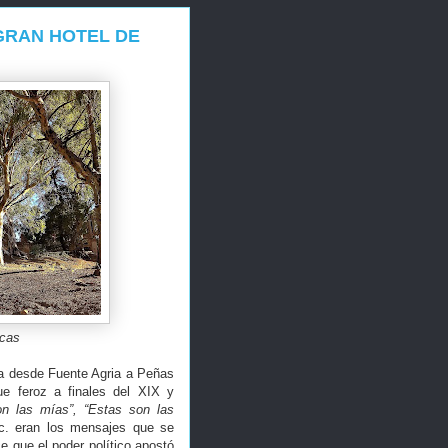
GRAN HOTEL DE
ncas
ra desde Fuente Agria a Peñas
ue feroz a finales del XIX y
on las mías”, “Estas son las
c. eran los mensajes que se
e que el poder político apostó