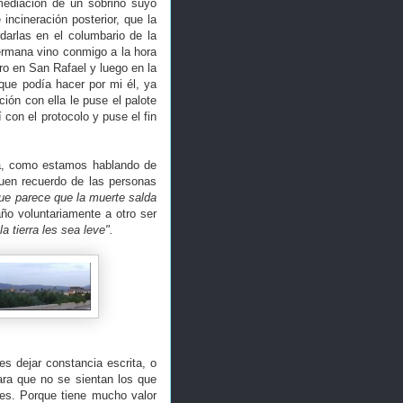
mediación de un sobrino suyo
ncineración posterior, que la
arlas en el columbario de la
hermana vino conmigo a la hora
ero en San Rafael y luego en la
que podía hacer por mi él, ya
ión con ella le puse el palote
con el protocolo y puse el fin
sa, como estamos hablando de
buen recuerdo de las personas
ue parece que la muerte salda
ño voluntariamente a otro ser
a tierra les sea leve".
s dejar constancia escrita, o
ara que no se sientan los que
nes. Porque tiene mucho valor