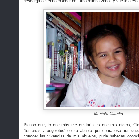
descarga del condensador de turno rellena vanos y vuelta a estab
Mi nieta Claudia
Pienso que, lo que más me gustaría es que mis nietos, Clau
“tonterías y pegoletes” de su abuelo, pero para eso aún qu
conocer las vivencias de mis abuelos, pude haberlas cono