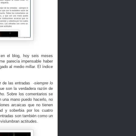
en el blog, hoy seis meses
 me parecía impensable haber
ado al medio millar. El índice
.
r de las entradas
-siempre lo
que son la verdadera razón de
cho. Sobre los comentarios se
on una mano puedo hacerlo, no
ciones arcaicas que no tienen
d y soberbia por los cuatro
entradas son también como un
 vislumbran actitudes.