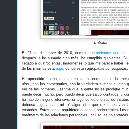
Entrada
El 27 de diciembre de 2010, cumplí
cuatrocientas entradas
después le he sumado cien más, he cumplido quinientas. Si
llegado a cuatrocientas, imagínense lo que me parece haber lleg
de las mismas está
aquí,
donde están agrupadas por etiquetas
He aprendido mucho, muchísimo, de los comentarios. Lo mejo
digo-
, son los comentarios, son la verdadera sustancia, creo 
ser de las primeras. Lástima que la gente no se prodigue mu
puede decir mucho, pero puedo decir que salvo contados, y c
ha habido ninguno ofensivo, si algunos defensivos de institu
defensa alguna para mí. Y algún otro que rezumaba vanida
costados. Estos casos requirieron el capote antipolémico
.
Las 
barómetro de las relaciones personales, incluso las no entradas