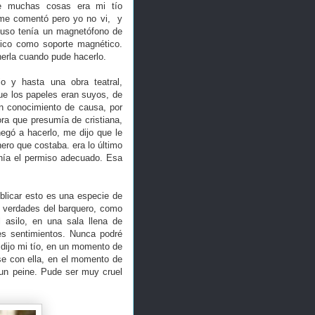
me muchas cosas era mi tío
 me comentó pero yo no vi, y
cluso tenía un magnetófono de
álico como soporte magnético.
erla cuando pude hacerlo.
io y hasta una obra teatral,
que los papeles eran suyos, de
on conocimiento de causa, por
ra que presumía de cristiana,
egó a hacerlo, me dijo que le
ero que costaba. era lo último
enía el permiso adecuado. Esa
blicar esto es una especie de
s verdades del barquero, como
 asilo, en una sala llena de
s sentimientos. Nunca podré
 dijo mi tío, en un momento de
se con ella, en el momento de
 un peine. Pude ser muy cruel