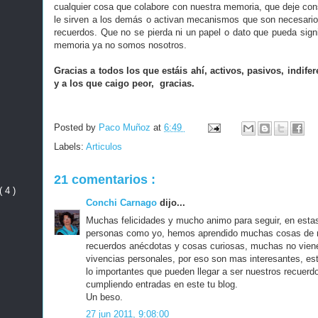
cualquier cosa que colabore con nuestra memoria, que deje co
le sirven a los demás o activan mecanismos que son necesarios
recuerdos. Que no se pierda ni un papel o dato que pueda signi
memoria ya no somos nosotros.
Gracias a todos los que estáis ahí, activos, pasivos, indife
y a los que caigo peor, gracias.
Posted by
Paco Muñoz
at
6:49
Labels:
Articulos
21 comentarios :
( 4 )
Conchi Carnago
dijo...
Muchas felicidades y mucho animo para seguir, en estas
personas como yo, hemos aprendido muchas cosas de n
recuerdos anécdotas y cosas curiosas, muchas no vienen
vivencias personales, por eso son mas interesantes, es
lo importantes que pueden llegar a ser nuestros recuerd
cumpliendo entradas en este tu blog.
Un beso.
27 jun 2011, 9:08:00