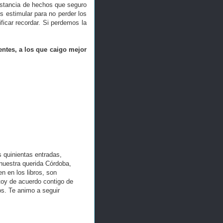
nstancia de hechos que seguro
 estimular para no perder los
ficar recordar. Si perdemos la
rentes, a los que caigo mejor
 quinientas entradas,
uestra querida Córdoba,
 en los libros, son
toy de acuerdo contigo de
os. Te animo a seguir