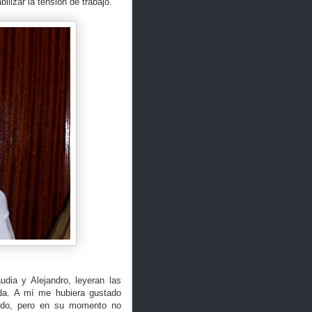
ilizar la tensión de trabajo.
dia y Alejandro, leyeran las
eda. A mí me hubiera gustado
cido, pero en su momento no