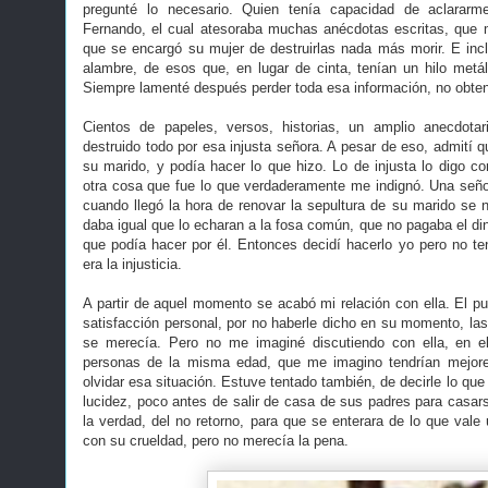
pregunté lo necesario. Quien tenía capacidad de aclarar
Fernando, el cual atesoraba muchas anécdotas escritas, que
que se encargó su mujer de destruirlas nada más morir. E in
alambre, de esos que, en lugar de cinta, tenían un hilo met
Siempre lamenté después perder toda esa información, no obten
Cientos de papeles, versos, historias, un amplio anecdotar
destruido todo por esa injusta señora. A pesar de eso, admití 
su marido, y podía hacer lo que hizo. Lo de injusta lo digo c
otra cosa que fue lo que verdaderamente me indignó. Una seño
cuando llegó la hora de renovar la sepultura de su marido se n
daba igual que lo echaran a la fosa común, que no pagaba el din
que podía hacer por él. Entonces decidí hacerlo yo pero no t
era la injusticia.
A partir de aquel momento se acabó mi relación con ella. El pu
satisfacción personal, por no haberle dicho en su momento, la
se merecía. Pero no me imaginé discutiendo con ella, en el
personas de la misma edad, que me imagino tendrían mejore
olvidar esa situación. Estuve tentado también, de decirle lo que
lucidez, poco antes de salir de casa de sus padres para casar
la verdad, del no retorno, para que se enterara de lo que vale
con su crueldad, pero no merecía la pena.