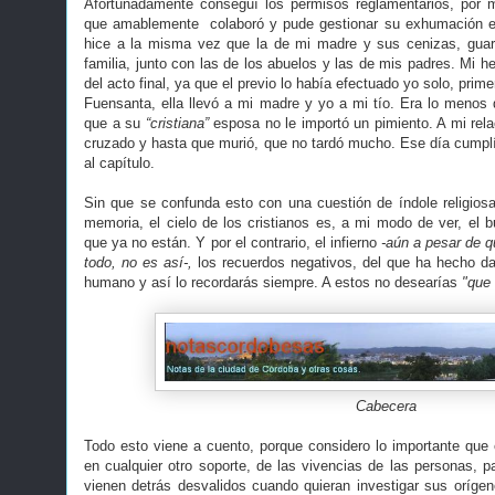
Afortunadamente conseguí los permisos reglamentarios, por 
que amablemente colaboró y pude gestionar su exhumación e i
hice a la misma vez que la de mi madre y sus cenizas, guard
familia, junto con las de los abuelos y las de mis padres. Mi 
del acto final, ya que el previo lo había efectuado yo solo, prim
Fuensanta, ella llevó a mi madre y yo a mi tío. Era lo menos 
que a su
“cristiana”
esposa no le importó un pimiento. A mi relac
cruzado y hasta que murió, que no tardó mucho. Ese día cumplí 
al capítulo.
Sin que se confunda esto con una cuestión de índole religio
memoria, el cielo de los cristianos es, a mi modo de ver, el 
que ya no están. Y por el contrario, el infierno
-aún a pesar de q
todo, no es así-,
los recuerdos negativos, del que ha hecho da
humano y así lo recordarás siempre. A estos no desearías
"que l
Cabecera
Todo esto viene a cuento, porque considero lo importante que e
en cualquier otro soporte, de las vivencias de las personas, p
vienen detrás desvalidos cuando quieran investigar sus oríge