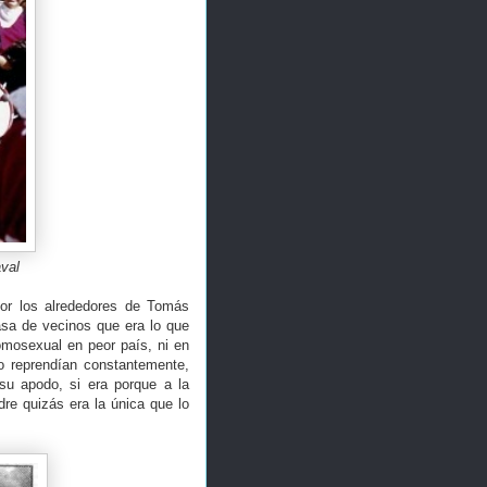
val
por los alrededores de Tomás
asa de vecinos que era lo que
omosexual en peor país, ni en
o reprendían constantemente,
su apodo, si era porque a la
re quizás era la única que lo