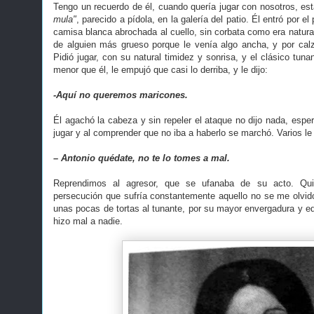
Tengo un recuerdo de él, cuando quería jugar con nosotros, e
mula"
, parecido a pídola, en la galería del patio. Él entró por e
camisa blanca abrochada al cuello, sin corbata como era natura
de alguien más grueso porque le venía algo ancha, y por cal
Pidió jugar, con su natural timidez y sonrisa, y el clásico tun
menor que él, le empujó que casi lo derriba, y le dijo:
-Aquí no queremos maricones.
Él agachó la cabeza y sin repeler el ataque no dijo nada, espe
jugar y al comprender que no iba a haberlo se marchó. Varios le 
– Antonio quédate, no te lo tomes a mal.
Reprendimos al agresor, que se ufanaba de su acto. Qu
persecución que sufría constantemente aquello no se me olvid
unas pocas de tortas al tunante, por su mayor envergadura y e
hizo mal a nadie.