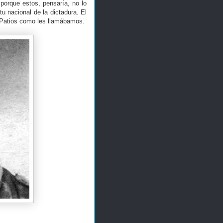
porque estos, pensaría, no lo
u nacional de la dictadura. El
s Patios como les llamábamos.