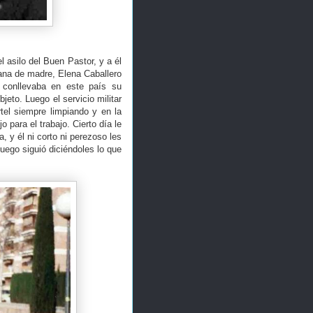
l asilo del Buen Pastor, y a él
ana de madre, Elena Caballero
 conllevaba en este país su
jeto. Luego el servicio militar
rtel siempre limpiando y en la
o para el trabajo. Cierto día le
 y él ni corto ni perezoso les
luego siguió diciéndoles lo que