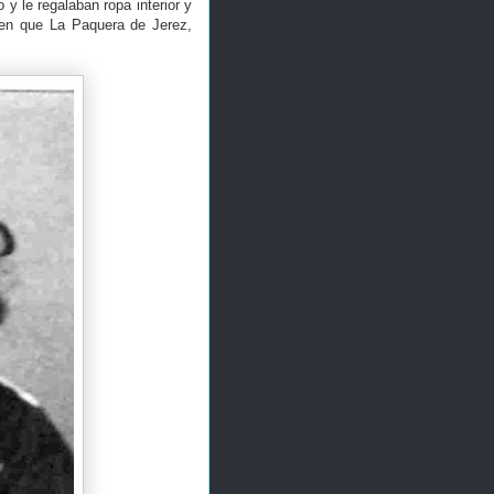
 y le regalaban ropa interior y
 en que La Paquera de Jerez,