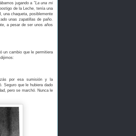
stábamos jugando a
"La una mi
l postigo de la Leche, tenía una
l, una chaqueta, posiblemente
zado unas zapatillas de paño.
ante, a pesar de ser unos años
ró un cambio que le permitiera
dijimos:
izás por esa sumisión y la
ó. Seguro que le hubiera dado
dad, pero se marchó. Nunca le