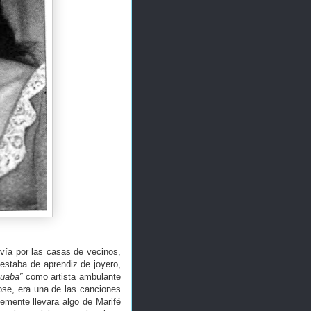
vía por las casas de vecinos,
 estaba de aprendiz de joyero,
tuaba”
como artista ambulante
se, era una de las canciones
lemente llevara algo de Marifé