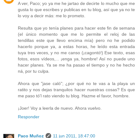
A ver, Paco; yo ya me he jartao de decirte lo mucho que me
gusta lo que escribes y publicas en tu blog, así que ya no te
lo voy a decir más: me lo prometo.
Resulta que yo tenía planes para hacer este fin de semana
(el único momento que me lo permite el reloj de las
tendillas este que llevo encima mía) pero no he podido
hacerlo porque ya, a estas horas, he leído esta entrada
tuya tres veces, y no me canso (¡cagontó!) Ese texto, esas
fotos, esos vídeos,... ¡enga ya, hombre! Así no puede uno
hacer planes. Ya se me ha pasao el tiempo y no he hecho
ná, por tu culpa.
Ahora que "jase caló"; ¿por qué no te vas a la playa un
ratito y nos dejas tranquilos hacer nuestras cosas? Es que
me paso tó'l rato viendo tu blog. Hazme el favor, hombre.
¡Joer! Voy a leerla de nuevo. Ahora vuelvo.
Responder
Paco Muñoz
11 jun 2011, 18:47:00