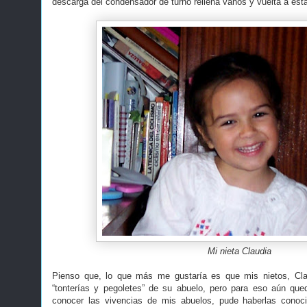
descarga del condensador de turno rellena vanos y vuelta a estab
Mi nieta Claudia
Pienso que, lo que más me gustaría es que mis nietos, Clau
“tonterías y pegoletes” de su abuelo, pero para eso aún qu
conocer las vivencias de mis abuelos, pude haberlas cono