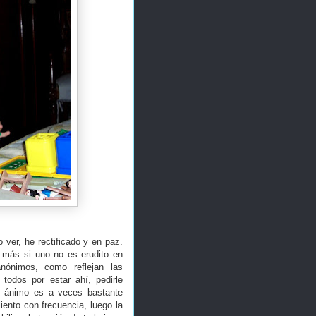
ver, he rectificado y en paz.
 más si uno no es erudito en
nónimos, como reflejan las
 todos por estar ahí, pedirle
el ánimo es a veces bastante
iento con frecuencia, luego la