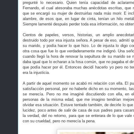
pregunté lo necesario. Quien tenía capacidad de aclarar
Fernando, el cual atesoraba muchas anécdotas escritas, que
que se encargó su mujer de destruirlas nada más morir. E in
alambre, de esos que, en lugar de cinta, tenían un hilo met
Siempre lamenté después perder toda esa información, no obten
Cientos de papeles, versos, historias, un amplio anecdotar
destruido todo por esa injusta señora. A pesar de eso, admití 
su marido, y podía hacer lo que hizo. Lo de injusta lo digo c
otra cosa que fue lo que verdaderamente me indignó. Una seño
cuando llegó la hora de renovar la sepultura de su marido se n
daba igual que lo echaran a la fosa común, que no pagaba el din
que podía hacer por él. Entonces decidí hacerlo yo pero no t
era la injusticia.
A partir de aquel momento se acabó mi relación con ella. El pu
satisfacción personal, por no haberle dicho en su momento, la
se merecía. Pero no me imaginé discutiendo con ella, en el
personas de la misma edad, que me imagino tendrían mejore
olvidar esa situación. Estuve tentado también, de decirle lo que
lucidez, poco antes de salir de casa de sus padres para casar
la verdad, del no retorno, para que se enterara de lo que vale
con su crueldad, pero no merecía la pena.