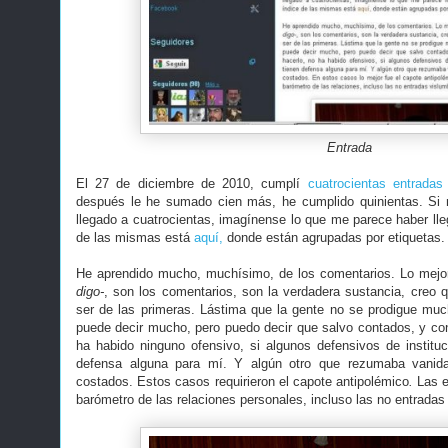
Entrada
El 27 de diciembre de 2010, cumplí
cuatrocientas entradas
después le he sumado cien más, he cumplido quinientas. Si
llegado a cuatrocientas, imagínense lo que me parece haber lleg
de las mismas está
aquí,
donde están agrupadas por etiquetas
He aprendido mucho, muchísimo, de los comentarios. Lo mejo
digo-
, son los comentarios, son la verdadera sustancia, creo 
ser de las primeras. Lástima que la gente no se prodigue mu
puede decir mucho, pero puedo decir que salvo contados, y c
ha habido ninguno ofensivo, si algunos defensivos de institu
defensa alguna para mí. Y algún otro que rezumaba vanida
costados. Estos casos requirieron el capote antipolémico
.
Las 
barómetro de las relaciones personales, incluso las no entradas