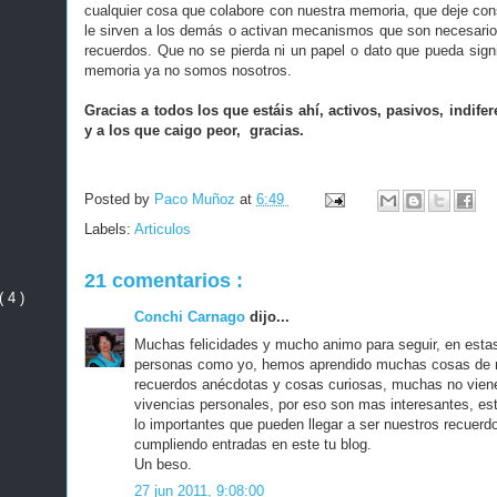
cualquier cosa que colabore con nuestra memoria, que deje co
le sirven a los demás o activan mecanismos que son necesarios
recuerdos. Que no se pierda ni un papel o dato que pueda signi
memoria ya no somos nosotros.
Gracias a todos los que estáis ahí, activos, pasivos, indife
y a los que caigo peor, gracias.
Posted by
Paco Muñoz
at
6:49
Labels:
Articulos
21 comentarios :
( 4 )
Conchi Carnago
dijo...
Muchas felicidades y mucho animo para seguir, en estas
personas como yo, hemos aprendido muchas cosas de n
recuerdos anécdotas y cosas curiosas, muchas no vienen
vivencias personales, por eso son mas interesantes, es
lo importantes que pueden llegar a ser nuestros recuerd
cumpliendo entradas en este tu blog.
Un beso.
27 jun 2011, 9:08:00