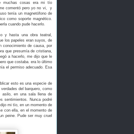
me muchas cosas era mi tío
 me comentó pero yo no vi, y
cluso tenía un magnetófono de
álico como soporte magnético.
erla cuando pude hacerlo.
io y hasta una obra teatral,
que los papeles eran suyos, de
on conocimiento de causa, por
ra que presumía de cristiana,
egó a hacerlo, me dijo que le
ero que costaba. era lo último
enía el permiso adecuado. Esa
blicar esto es una especie de
s verdades del barquero, como
 asilo, en una sala llena de
s sentimientos. Nunca podré
 dijo mi tío, en un momento de
se con ella, en el momento de
 un peine. Pude ser muy cruel