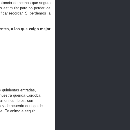
nstancia de hechos que seguro
 estimular para no perder los
ficar recordar. Si perdemos la
rentes, a los que caigo mejor
 quinientas entradas,
uestra querida Córdoba,
 en los libros, son
toy de acuerdo contigo de
os. Te animo a seguir