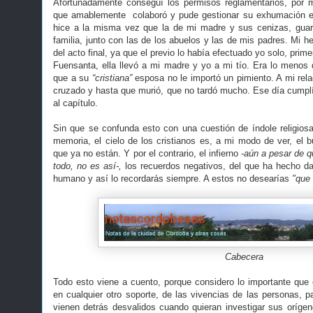
Afortunadamente conseguí los permisos reglamentarios, por 
que amablemente colaboró y pude gestionar su exhumación e i
hice a la misma vez que la de mi madre y sus cenizas, guard
familia, junto con las de los abuelos y las de mis padres. Mi 
del acto final, ya que el previo lo había efectuado yo solo, prim
Fuensanta, ella llevó a mi madre y yo a mi tío. Era lo menos 
que a su
“cristiana”
esposa no le importó un pimiento. A mi relac
cruzado y hasta que murió, que no tardó mucho. Ese día cumplí 
al capítulo.
Sin que se confunda esto con una cuestión de índole religio
memoria, el cielo de los cristianos es, a mi modo de ver, el 
que ya no están. Y por el contrario, el infierno
-aún a pesar de q
todo, no es así-,
los recuerdos negativos, del que ha hecho da
humano y así lo recordarás siempre. A estos no desearías
"que l
Cabecera
Todo esto viene a cuento, porque considero lo importante que e
en cualquier otro soporte, de las vivencias de las personas, p
vienen detrás desvalidos cuando quieran investigar sus oríge