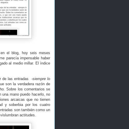
en el blog, hoy seis meses
 me parecía impensable haber
ado al medio millar. El índice
.
r de las entradas
-siempre lo
que son la verdadera razón de
cho. Sobre los comentarios se
on una mano puedo hacerlo, no
ciones arcaicas que no tienen
d y soberbia por los cuatro
entradas son también como un
 vislumbran actitudes.