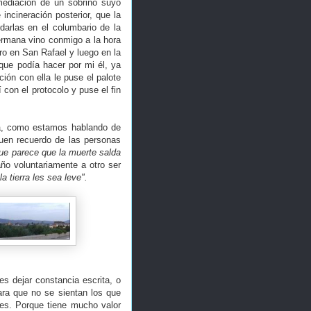
mediación de un sobrino suyo
ncineración posterior, que la
arlas en el columbario de la
hermana vino conmigo a la hora
ero en San Rafael y luego en la
que podía hacer por mi él, ya
ión con ella le puse el palote
con el protocolo y puse el fin
sa, como estamos hablando de
buen recuerdo de las personas
ue parece que la muerte salda
ño voluntariamente a otro ser
a tierra les sea leve".
s dejar constancia escrita, o
ara que no se sientan los que
nes. Porque tiene mucho valor