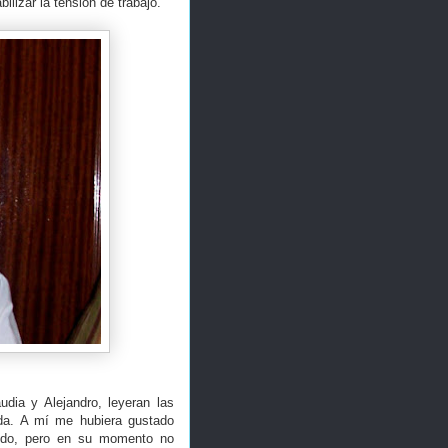
ilizar la tensión de trabajo.
dia y Alejandro, leyeran las
eda. A mí me hubiera gustado
cido, pero en su momento no