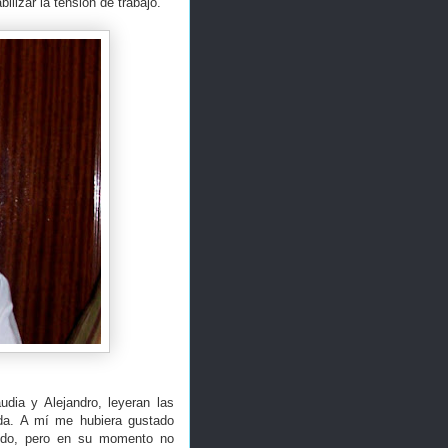
ilizar la tensión de trabajo.
dia y Alejandro, leyeran las
eda. A mí me hubiera gustado
cido, pero en su momento no