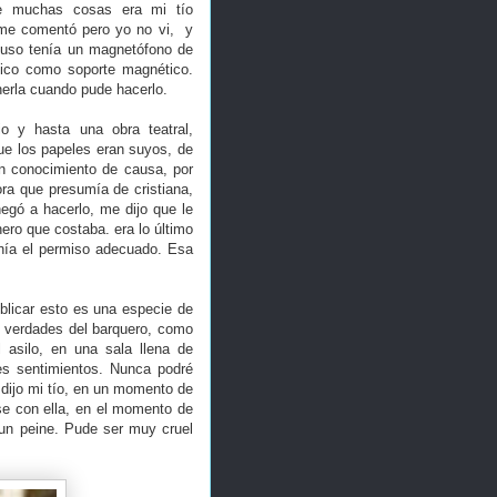
me muchas cosas era mi tío
 me comentó pero yo no vi, y
cluso tenía un magnetófono de
álico como soporte magnético.
erla cuando pude hacerlo.
io y hasta una obra teatral,
que los papeles eran suyos, de
on conocimiento de causa, por
ra que presumía de cristiana,
egó a hacerlo, me dijo que le
ero que costaba. era lo último
enía el permiso adecuado. Esa
blicar esto es una especie de
s verdades del barquero, como
 asilo, en una sala llena de
s sentimientos. Nunca podré
 dijo mi tío, en un momento de
se con ella, en el momento de
 un peine. Pude ser muy cruel