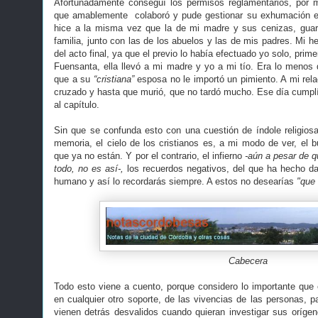
Afortunadamente conseguí los permisos reglamentarios, por 
que amablemente colaboró y pude gestionar su exhumación e i
hice a la misma vez que la de mi madre y sus cenizas, guard
familia, junto con las de los abuelos y las de mis padres. Mi 
del acto final, ya que el previo lo había efectuado yo solo, prim
Fuensanta, ella llevó a mi madre y yo a mi tío. Era lo menos 
que a su
“cristiana”
esposa no le importó un pimiento. A mi relac
cruzado y hasta que murió, que no tardó mucho. Ese día cumplí 
al capítulo.
Sin que se confunda esto con una cuestión de índole religio
memoria, el cielo de los cristianos es, a mi modo de ver, el 
que ya no están. Y por el contrario, el infierno
-aún a pesar de q
todo, no es así-,
los recuerdos negativos, del que ha hecho da
humano y así lo recordarás siempre. A estos no desearías
"que l
Cabecera
Todo esto viene a cuento, porque considero lo importante que e
en cualquier otro soporte, de las vivencias de las personas, p
vienen detrás desvalidos cuando quieran investigar sus oríge