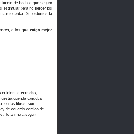
nstancia de hechos que seguro
 estimular para no perder los
ficar recordar. Si perdemos la
rentes, a los que caigo mejor
 quinientas entradas,
uestra querida Córdoba,
 en los libros, son
toy de acuerdo contigo de
os. Te animo a seguir