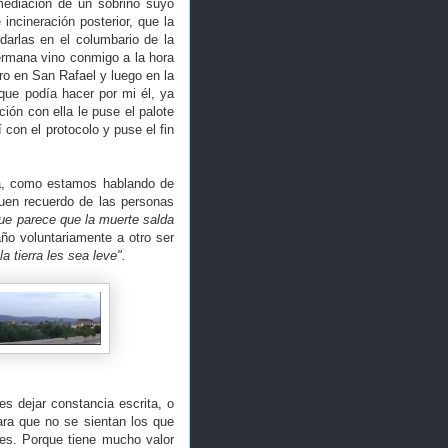
mediación de un sobrino suyo
ncineración posterior, que la
arlas en el columbario de la
hermana vino conmigo a la hora
ero en San Rafael y luego en la
que podía hacer por mi él, ya
ión con ella le puse el palote
con el protocolo y puse el fin
sa, como estamos hablando de
buen recuerdo de las personas
ue parece que la muerte salda
ño voluntariamente a otro ser
a tierra les sea leve".
s dejar constancia escrita, o
ara que no se sientan los que
nes. Porque tiene mucho valor