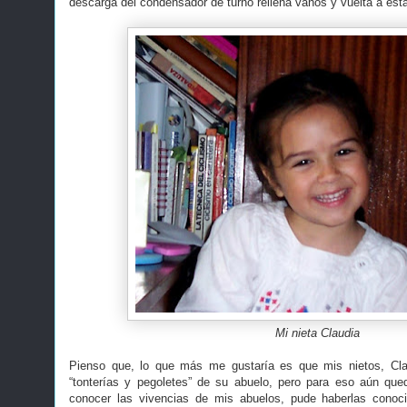
descarga del condensador de turno rellena vanos y vuelta a estab
Mi nieta Claudia
Pienso que, lo que más me gustaría es que mis nietos, Clau
“tonterías y pegoletes” de su abuelo, pero para eso aún qu
conocer las vivencias de mis abuelos, pude haberlas cono