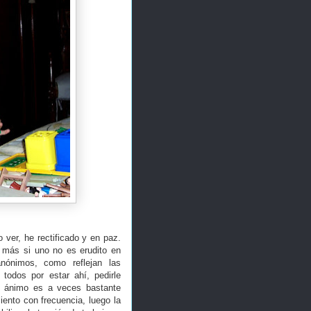
ver, he rectificado y en paz.
 más si uno no es erudito en
nónimos, como reflejan las
 todos por estar ahí, pedirle
el ánimo es a veces bastante
iento con frecuencia, luego la