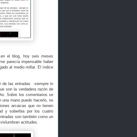
en el blog, hoy seis meses
 me parecía impensable haber
ado al medio millar. El índice
.
r de las entradas
-siempre lo
que son la verdadera razón de
cho. Sobre los comentarios se
on una mano puedo hacerlo, no
ciones arcaicas que no tienen
d y soberbia por los cuatro
entradas son también como un
 vislumbran actitudes.