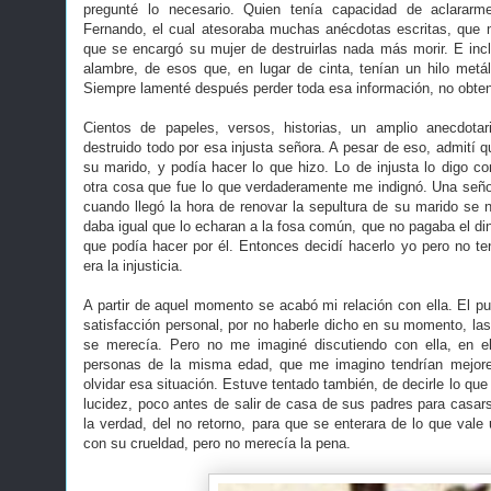
pregunté lo necesario. Quien tenía capacidad de aclarar
Fernando, el cual atesoraba muchas anécdotas escritas, que
que se encargó su mujer de destruirlas nada más morir. E in
alambre, de esos que, en lugar de cinta, tenían un hilo met
Siempre lamenté después perder toda esa información, no obten
Cientos de papeles, versos, historias, un amplio anecdotar
destruido todo por esa injusta señora. A pesar de eso, admití 
su marido, y podía hacer lo que hizo. Lo de injusta lo digo c
otra cosa que fue lo que verdaderamente me indignó. Una seño
cuando llegó la hora de renovar la sepultura de su marido se n
daba igual que lo echaran a la fosa común, que no pagaba el din
que podía hacer por él. Entonces decidí hacerlo yo pero no t
era la injusticia.
A partir de aquel momento se acabó mi relación con ella. El pu
satisfacción personal, por no haberle dicho en su momento, la
se merecía. Pero no me imaginé discutiendo con ella, en el
personas de la misma edad, que me imagino tendrían mejore
olvidar esa situación. Estuve tentado también, de decirle lo que
lucidez, poco antes de salir de casa de sus padres para casar
la verdad, del no retorno, para que se enterara de lo que vale
con su crueldad, pero no merecía la pena.