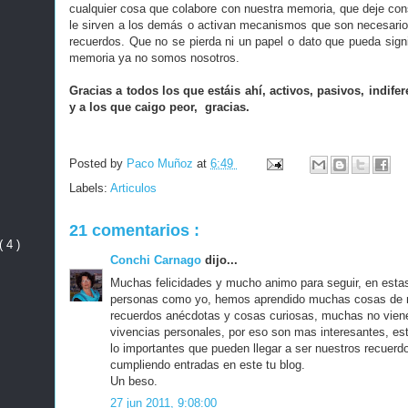
cualquier cosa que colabore con nuestra memoria, que deje co
le sirven a los demás o activan mecanismos que son necesarios
recuerdos. Que no se pierda ni un papel o dato que pueda signi
memoria ya no somos nosotros.
Gracias a todos los que estáis ahí, activos, pasivos, indife
y a los que caigo peor, gracias.
Posted by
Paco Muñoz
at
6:49
Labels:
Articulos
21 comentarios :
( 4 )
Conchi Carnago
dijo...
Muchas felicidades y mucho animo para seguir, en estas
personas como yo, hemos aprendido muchas cosas de n
recuerdos anécdotas y cosas curiosas, muchas no vienen
vivencias personales, por eso son mas interesantes, es
lo importantes que pueden llegar a ser nuestros recuerd
cumpliendo entradas en este tu blog.
Un beso.
27 jun 2011, 9:08:00