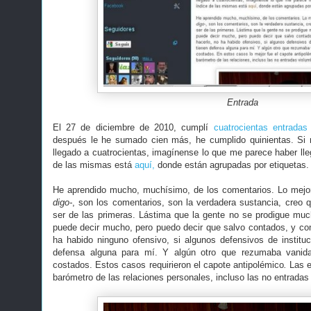
Entrada
El 27 de diciembre de 2010, cumplí
cuatrocientas entradas
después le he sumado cien más, he cumplido quinientas. Si
llegado a cuatrocientas, imagínense lo que me parece haber lleg
de las mismas está
aquí,
donde están agrupadas por etiquetas
He aprendido mucho, muchísimo, de los comentarios. Lo mejo
digo-
, son los comentarios, son la verdadera sustancia, creo 
ser de las primeras. Lástima que la gente no se prodigue mu
puede decir mucho, pero puedo decir que salvo contados, y c
ha habido ninguno ofensivo, si algunos defensivos de institu
defensa alguna para mí. Y algún otro que rezumaba vanida
costados. Estos casos requirieron el capote antipolémico
.
Las 
barómetro de las relaciones personales, incluso las no entradas