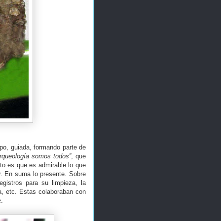
upo, guiada, formando parte de
rqueología somos todos”
, que
to es que es admirable lo que
r. En suma lo presente. Sobre
egistros para su limpieza, la
a, etc. Estas colaboraban con
e.