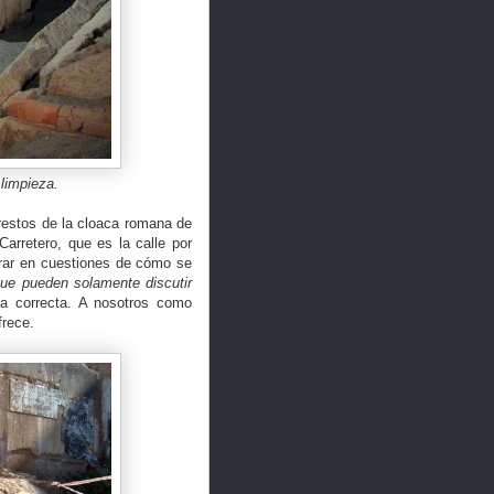
 limpieza.
 restos de la cloaca romana de
arretero, que es la calle por
trar en cuestiones de cómo se
ue pueden solamente discutir
la correcta. A nosotros como
frece.