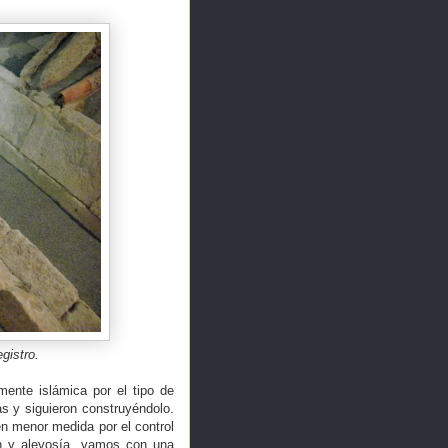
gistro.
mente islámica por el tipo de
as y siguieron construyéndolo.
en menor medida por el control
ón y alevosía, vamos con una