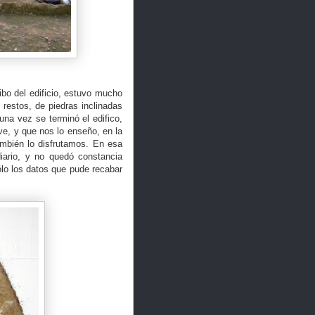
ibo del edificio, estuvo mucho
restos, de piedras inclinadas
na vez se terminó el edifico,
ve, y que nos lo enseño, en la
ambién lo disfrutamos. En esa
iario, y no quedó constancia
ólo los datos que pude recabar