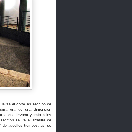
sualiza el corte en sección de
cubría era de una dimensión
 la que llevaba y traía a los
 sección se ve el arrastre de
” de aquellos tiempos, así se