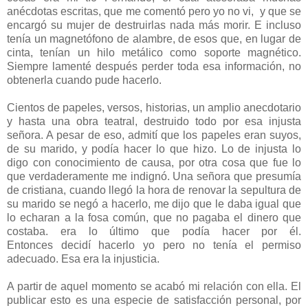
anécdotas escritas, que me comentó pero yo no vi, y que se
encargó su mujer de destruirlas nada más morir. E incluso
tenía un magnetófono de alambre, de esos que, en lugar de
cinta, tenían un hilo metálico como soporte magnético.
Siempre lamenté después perder toda esa información, no
obtenerla cuando pude hacerlo.
Cientos de papeles, versos, historias, un amplio anecdotario
y hasta una obra teatral, destruido todo por esa injusta
señora. A pesar de eso, admití que los papeles eran suyos,
de su marido, y podía hacer lo que hizo. Lo de injusta lo
digo con conocimiento de causa, por otra cosa que fue lo
que verdaderamente me indignó. Una señora que presumía
de cristiana, cuando llegó la hora de renovar la sepultura de
su marido se negó a hacerlo, me dijo que le daba igual que
lo echaran a la fosa común, que no pagaba el dinero que
costaba. era lo último que podía hacer por él.
Entonces decidí hacerlo yo pero no tenía el permiso
adecuado. Esa era la injusticia.
A partir de aquel momento se acabó mi relación con ella. El
publicar esto es una especie de satisfacción personal, por