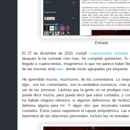
Entrada
El 27 de diciembre de 2010, cumplí
cuatrocientas entradas
después le he sumado cien más, he cumplido quinientas. Si
llegado a cuatrocientas, imagínense lo que me parece haber lleg
de las mismas está
aquí,
donde están agrupadas por etiquetas
He aprendido mucho, muchísimo, de los comentarios. Lo mejo
digo-
, son los comentarios, son la verdadera sustancia, creo 
ser de las primeras. Lástima que la gente no se prodigue mu
puede decir mucho, pero puedo decir que salvo contados, y c
ha habido ninguno ofensivo, si algunos defensivos de institu
defensa alguna para mí. Y algún otro que rezumaba vanida
costados. Estos casos requirieron el capote antipolémico
.
Las 
barómetro de las relaciones personales, incluso las no entradas