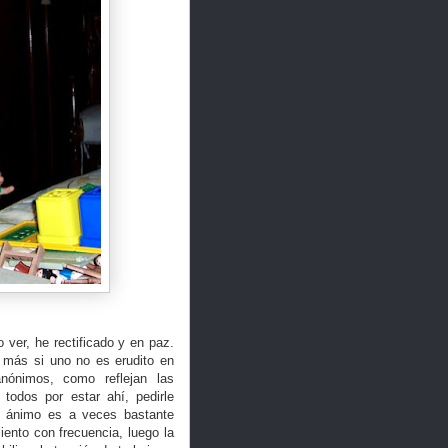
ver, he rectificado y en paz.
 más si uno no es erudito en
nónimos, como reflejan las
 todos por estar ahí, pedirle
el ánimo es a veces bastante
iento con frecuencia, luego la