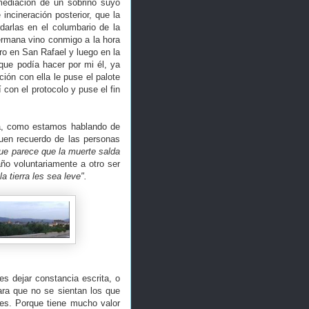
mediación de un sobrino suyo
ncineración posterior, que la
arlas en el columbario de la
hermana vino conmigo a la hora
ero en San Rafael y luego en la
que podía hacer por mi él, ya
ión con ella le puse el palote
con el protocolo y puse el fin
sa, como estamos hablando de
buen recuerdo de las personas
ue parece que la muerte salda
ño voluntariamente a otro ser
a tierra les sea leve".
s dejar constancia escrita, o
ara que no se sientan los que
nes. Porque tiene mucho valor