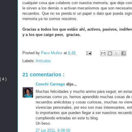
cualquier cosa que colabore con nuestra memoria, que deje co
le sirven a los demás o activan mecanismos que son necesarios
recuerdos. Que no se pierda ni un papel o dato que pueda signi
memoria ya no somos nosotros.
Gracias a todos los que estáis ahí, activos, pasivos, indife
y a los que caigo peor, gracias.
Posted by
Paco Muñoz
at
6:49
Labels:
Articulos
21 comentarios :
( 4 )
Conchi Carnago
dijo...
Muchas felicidades y mucho animo para seguir, en estas
personas como yo, hemos aprendido muchas cosas de n
recuerdos anécdotas y cosas curiosas, muchas no vienen
vivencias personales, por eso son mas interesantes, es
lo importantes que pueden llegar a ser nuestros recuerd
cumpliendo entradas en este tu blog.
Un beso.
27 jun 2011, 9:08:00