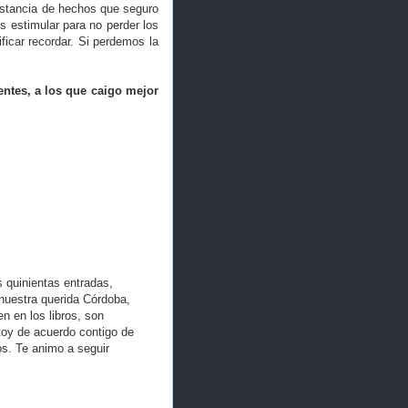
nstancia de hechos que seguro
 estimular para no perder los
ficar recordar. Si perdemos la
rentes, a los que caigo mejor
 quinientas entradas,
uestra querida Córdoba,
 en los libros, son
toy de acuerdo contigo de
os. Te animo a seguir