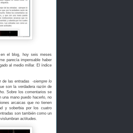
en el blog, hoy seis meses
 me parecía impensable haber
ado al medio millar. El índice
.
r de las entradas
-siempre lo
que son la verdadera razón de
cho. Sobre los comentarios se
on una mano puedo hacerlo, no
ciones arcaicas que no tienen
d y soberbia por los cuatro
entradas son también como un
 vislumbran actitudes.