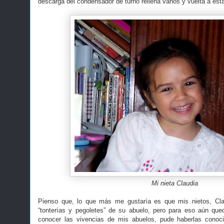
descarga del condensador de turno rellena vanos y vuelta a estab
Mi nieta Claudia
Pienso que, lo que más me gustaría es que mis nietos, Clau
“tonterías y pegoletes” de su abuelo, pero para eso aún qu
conocer las vivencias de mis abuelos, pude haberlas cono