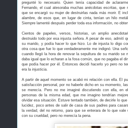
pregunté lo necesario. Quien tenía capacidad de aclarar
Fernando, el cual atesoraba muchas anécdotas escritas, que
que se encargó su mujer de destruirlas nada más morir. E in
alambre, de esos que, en lugar de cinta, tenían un hilo met
Siempre lamenté después perder toda esa información, no obten
Cientos de papeles, versos, historias, un amplio anecdotar
destruido todo por esa injusta señora. A pesar de eso, admití 
su marido, y podía hacer lo que hizo. Lo de injusta lo digo c
otra cosa que fue lo que verdaderamente me indignó. Una seño
cuando llegó la hora de renovar la sepultura de su marido se n
daba igual que lo echaran a la fosa común, que no pagaba el din
que podía hacer por él. Entonces decidí hacerlo yo pero no t
era la injusticia.
A partir de aquel momento se acabó mi relación con ella. El pu
satisfacción personal, por no haberle dicho en su momento, la
se merecía. Pero no me imaginé discutiendo con ella, en el
personas de la misma edad, que me imagino tendrían mejore
olvidar esa situación. Estuve tentado también, de decirle lo que
lucidez, poco antes de salir de casa de sus padres para casar
la verdad, del no retorno, para que se enterara de lo que vale
con su crueldad, pero no merecía la pena.