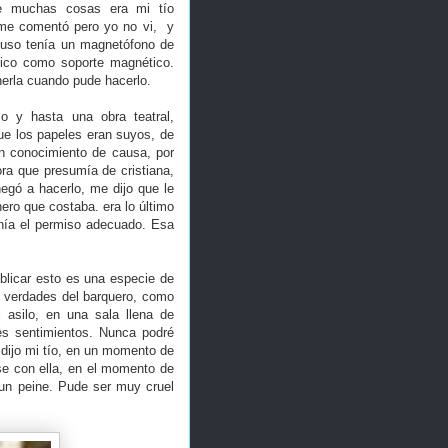
me muchas cosas era mi tío
 me comentó pero yo no vi, y
cluso tenía un magnetófono de
álico como soporte magnético.
erla cuando pude hacerlo.
io y hasta una obra teatral,
que los papeles eran suyos, de
on conocimiento de causa, por
ra que presumía de cristiana,
egó a hacerlo, me dijo que le
ero que costaba. era lo último
enía el permiso adecuado. Esa
blicar esto es una especie de
s verdades del barquero, como
 asilo, en una sala llena de
s sentimientos. Nunca podré
 dijo mi tío, en un momento de
se con ella, en el momento de
 un peine. Pude ser muy cruel