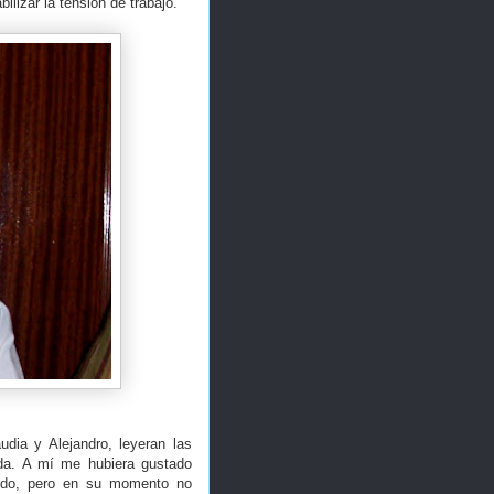
ilizar la tensión de trabajo.
dia y Alejandro, leyeran las
eda. A mí me hubiera gustado
cido, pero en su momento no