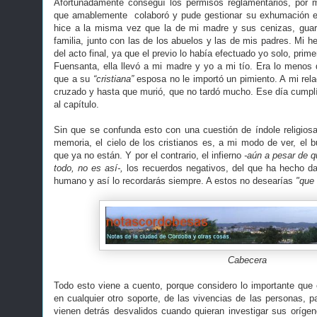
Afortunadamente conseguí los permisos reglamentarios, por 
que amablemente colaboró y pude gestionar su exhumación e i
hice a la misma vez que la de mi madre y sus cenizas, guard
familia, junto con las de los abuelos y las de mis padres. Mi 
del acto final, ya que el previo lo había efectuado yo solo, prim
Fuensanta, ella llevó a mi madre y yo a mi tío. Era lo menos 
que a su
“cristiana”
esposa no le importó un pimiento. A mi relac
cruzado y hasta que murió, que no tardó mucho. Ese día cumplí 
al capítulo.
Sin que se confunda esto con una cuestión de índole religio
memoria, el cielo de los cristianos es, a mi modo de ver, el 
que ya no están. Y por el contrario, el infierno
-aún a pesar de q
todo, no es así-,
los recuerdos negativos, del que ha hecho da
humano y así lo recordarás siempre. A estos no desearías
"que l
Cabecera
Todo esto viene a cuento, porque considero lo importante que e
en cualquier otro soporte, de las vivencias de las personas, p
vienen detrás desvalidos cuando quieran investigar sus oríge