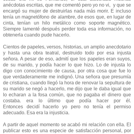
anécdotas escritas, que me comentó pero yo no vi, y que se
encargó su mujer de destruirlas nada más morir. E incluso
tenía un magnetófono de alambre, de esos que, en lugar de
cinta, tenían un hilo metálico como soporte magnético.
Siempre lamenté después perder toda esa información, no
obtenerla cuando pude hacerlo.
Cientos de papeles, versos, historias, un amplio anecdotario
y hasta una obra teatral, destruido todo por esa injusta
señora. A pesar de eso, admití que los papeles eran suyos,
de su marido, y podía hacer lo que hizo. Lo de injusta lo
digo con conocimiento de causa, por otra cosa que fue lo
que verdaderamente me indignó. Una señora que presumía
de cristiana, cuando llegó la hora de renovar la sepultura de
su marido se negó a hacerlo, me dijo que le daba igual que
lo echaran a la fosa común, que no pagaba el dinero que
costaba. era lo último que podía hacer por él.
Entonces decidí hacerlo yo pero no tenía el permiso
adecuado. Esa era la injusticia.
A partir de aquel momento se acabó mi relación con ella. El
publicar esto es una especie de satisfacción personal, por