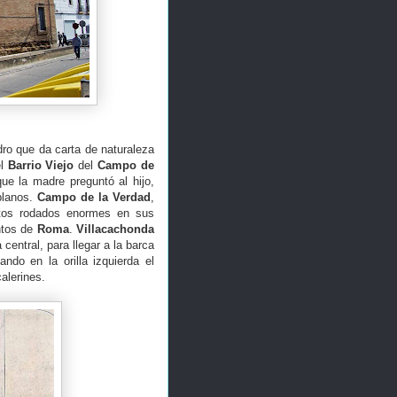
ro que da carta de naturaleza
el
Barrio Viejo
del
Campo de
que la madre preguntó al hijo,
planos.
Campo de la Verdad
,
os rodados enormes en sus
ntos de
Roma
.
Villacachonda
central, para llegar a la barca
ndo en la orilla izquierda el
alerines.