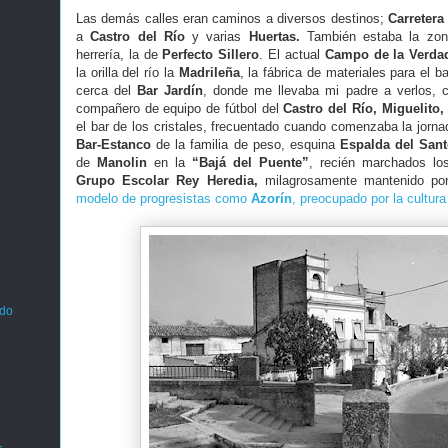
Las demás calles eran caminos a diversos destinos;
Carretera 
a
Castro del Río
y varias
Huertas.
También estaba la zo
herrería, la de
Perfecto Sillero
. El actual
Campo de la Verda
la orilla del río la
Madrileña
, la fábrica de materiales para el ba
cerca del
Bar Jardín
, donde me llevaba mi padre a verlos, 
compañero de equipo de fútbol del
Castro del Río,
Miguelito,
el bar de los cristales, frecuentado cuando comenzaba la jorna
Bar-Estanco
de la familia de peso, esquina
Espalda del Sant
de
Manolin
en la
“Bajá del Puente”
, recién marchados lo
Grupo Escolar Rey Heredia,
milagrosamente mantenido por
modelo de progresistas como
Azorín
, preocupado por la cultura
ado