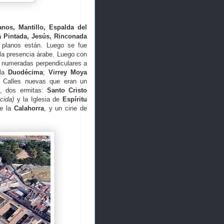
anos, Mantillo, Espalda del
ra Pintada, Jesús, Rinconada
 planos están. Luego se fue
 la presencia árabe. Luego con
s numeradas perpendiculares a
 la
Duodécima
;
Virrey Moya
. Calles nuevas que eran un
io, dos ermitas:
Santo Cristo
cida)
y la Iglesia de
Espíritu
de la
Calahorra
, y un cine de