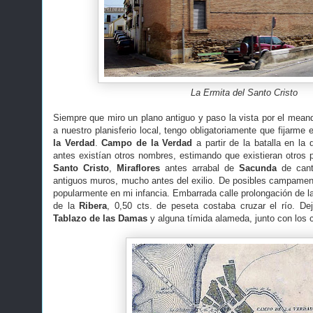
La Ermita del Santo Cristo
Siempre que miro un plano antiguo y paso la vista por el meand
a nuestro planisferio local, tengo obligatoriamente que fijarme 
la Verdad
.
Campo de la Verdad
a partir de la batalla en la 
antes existían otros nombres, estimando que existieran otros 
Santo Cristo
,
Miraflores
antes arrabal de
Sacunda
de cant
antiguos muros, mucho antes del exilio. De posibles campame
popularmente en mi infancia. Embarrada calle prolongación de la 
de la
Ribera
, 0,50 cts. de peseta costaba cruzar el río. Deja
Tablazo de las Damas
y alguna tímida alameda, junto con los c