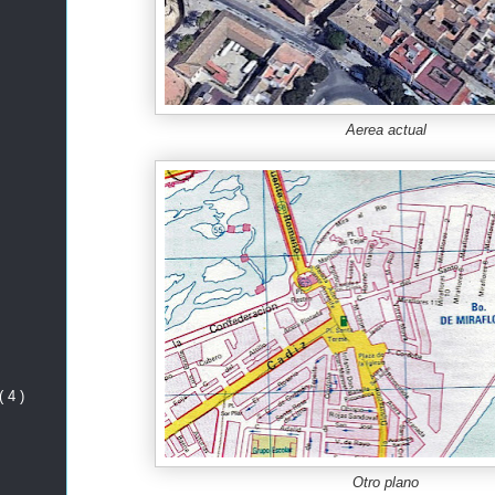
Aerea actual
( 4 )
Otro plano