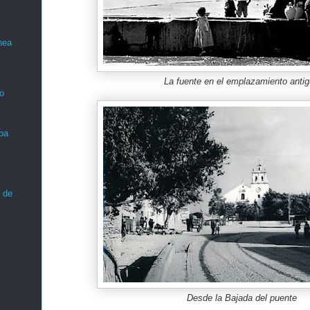
nea
La fuente en el emplazamiento anti
o
ba
 de
Desde la Bajada del puente