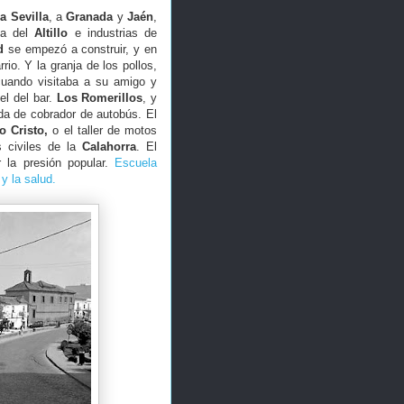
a Sevilla
, a
Granada
y
Jaén
,
na del
Altillo
e industrias de
d
se empezó a construir, y en
rrio. Y la granja de los pollos,
cuando visitaba a su amigo y
el del bar.
Los Romerillos
, y
da de cobrador de autobús. El
o Cristo,
o el taller de motos
s civiles de la
Calahorra
. El
 la presión popular.
Escuela
 y la salud.