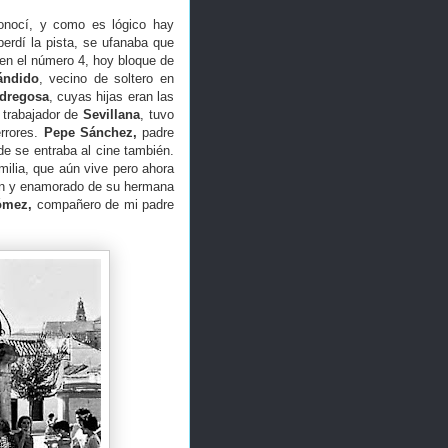
onocí, y como es lógico hay
perdí la pista, se ufanaba que
 en el número 4, hoy bloque de
ándido
, vecino de soltero en
dregosa
, cuyas hijas eran las
 trabajador de
Sevillana
, tuvo
errores.
Pepe Sánchez,
padre
de se entraba al cine también.
milia, que aún vive pero ahora
n y enamorado de su hermana
ómez,
compañero de mi padre