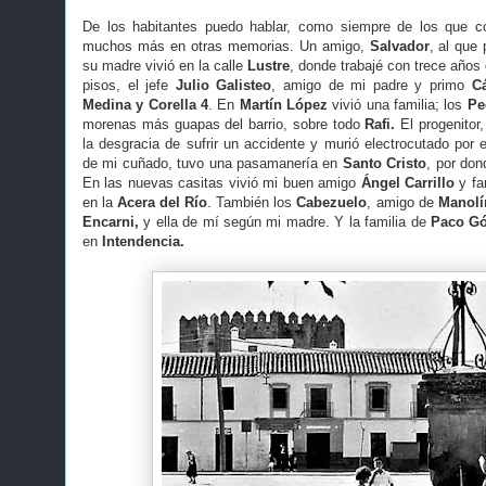
De los habitantes puedo hablar, como siempre de los que c
muchos más en otras memorias. Un amigo,
Salvador
, al que 
su madre vivió en la calle
Lustre
, donde trabajé con trece años
pisos, el jefe
Julio Galisteo
, amigo de mi padre y primo
C
Medina y Corella 4
. En
Martín López
vivió una familia; los
Pe
morenas más guapas del barrio, sobre todo
Rafi.
El progenitor,
la desgracia de sufrir un accidente y murió electrocutado por 
de mi cuñado, tuvo una pasamanería en
Santo Cristo
, por don
En las nuevas casitas vivió mi buen amigo
Ángel Carrillo
y fa
en la
Acera del Río
. También los
Cabezuelo
, amigo de
Manolí
Encarni,
y ella de mí según mi madre. Y la familia de
Paco G
en
Intendencia.