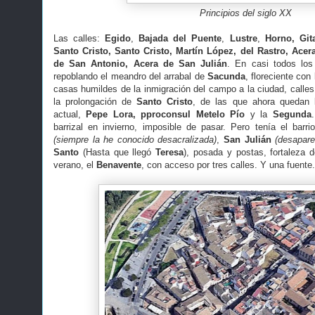
Principios del siglo XX
Las calles:
Egido
,
Bajada del Puente
,
Lustre
,
Horno, Git
Santo Cristo, Santo Cristo, Martín López, del Rastro, Ace
de San Antonio, Acera de San Julián
. En casi todos los
repoblando el meandro del arrabal de
Sacunda
, floreciente con
casas humildes de la inmigración del campo a la ciudad, calle
la prolongación de
Santo Cristo
, de las que ahora quedan
actual,
Pepe Lora, pproconsul Metelo Pío
y la
Segunda
barrizal en invierno, imposible de pasar. Pero tenía el barr
(siempre la he conocido desacralizada)
,
San Julián
(desapare
Santo
(Hasta que llegó
Teresa
), posada y postas, fortaleza 
verano, el
Benavente
, con acceso por tres calles. Y una fuente.