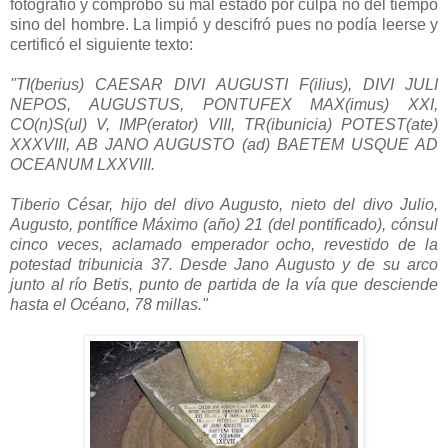
fotografió y comprobó su mal estado por culpa no del tiempo
sino del hombre. La limpió y descifró pues no podía leerse y
certificó el siguiente texto:
"TI(berius) CAESAR DIVI AUGUSTI F(ilius), DIVI JULI
NEPOS, AUGUSTUS, PONTUFEX MAX(imus) XXI,
CO(n)S(ul) V, IMP(erator) VIII, TR(ibunicia) POTEST(ate)
XXXVIII, AB JANO AUGUSTO (ad) BAETEM USQUE AD
OCEANUM LXXVIII.
Tiberio César, hijo del divo Augusto, nieto del divo Julio,
Augusto, pontífice Máximo (año) 21 (del pontificado), cónsul
cinco veces, aclamado emperador ocho, revestido de la
potestad tribunicia 37. Desde Jano Augusto y de su arco
junto al río Betis, punto de partida de la vía que desciende
hasta el Océano, 78 millas."