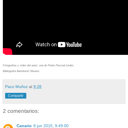
Fotografías y vídeo del autor, una de Pedro Pascual Lindes
Bibliografía Bartolomé Olivares
Paco Muñoz
at
9:28
Compartir
2 comentarios:
Canario
8 jun 2015, 9:49:00