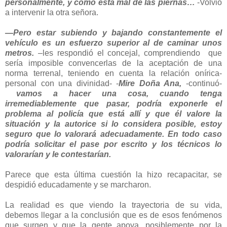
personalmente, y como está mal de las piernas…
-Volvió
a intervenir la otra señora.
—Pero estar subiendo y bajando constantemente el
vehículo es un esfuerzo superior al de caminar unos
metros.
–les respondió el concejal, comprendiendo que
sería imposible convencerlas de la aceptación de una
norma terrenal, teniendo en cuenta la relación onírica-
personal con una divinidad- -
Mire Doña Ana,
-continuó-
vamos a hacer una cosa, cuando tenga
irremediablemente que pasar, podría exponerle el
problema al policía que está allí y que él valore la
situación y la autorice si lo considera posible, estoy
seguro que lo valorará adecuadamente. En todo caso
podría solicitar el pase por escrito y los técnicos lo
valorarían y le contestarían.
Parece que esta última cuestión la hizo recapacitar, se
despidió educadamente y se marcharon.
La realidad es que viendo la trayectoria de su vida,
debemos llegar a la conclusión que es de esos fenómenos
que surgen y que la gente apoya, posiblemente por la