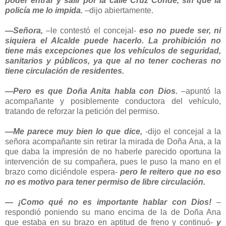
poder entrar y salir por la calle Cruz Conde, sin que la
policía me lo impida.
–dijo abiertamente.
—Señora,
–le contestó el concejal-
eso no puede ser, ni
siquiera el Alcalde puede hacerlo. La prohibición no
tiene más excepciones que los vehículos de seguridad,
sanitarios y públicos, ya que al no tener cocheras no
tiene circulación de residentes.
—Pero es que Doña Anita habla con Dios.
–apuntó la
acompañante y posiblemente conductora del vehículo,
tratando de reforzar la petición del permiso.
—Me parece muy bien lo que dice,
-dijo el concejal a la
señora acompañante sin retirar la mirada de Doña Ana, a la
que daba la impresión de no haberle parecido oportuna la
intervención de su compañera, pues le puso la mano en el
brazo como diciéndole espera-
pero le reitero que no eso
no es motivo para tener permiso de libre circulación.
— ¡Como qué no es importante hablar con Dios!
–
respondió poniendo su mano encima de la de Doña Ana
que estaba en su brazo en aptitud de freno y continuó-
y