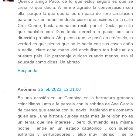
Querido amigo Paco, de lo que estoy seguro es que se
creía lo que decía. A mi me agradó la conversación con
ella, porque lo que quería es un pase de libre circulación
para entrar en aquel modesto cierre que hicimos de la calle
Cruz Conde, hasta amenazas recibí por el. Decía que ella
que hablaba con Dios tenía derecho a pasar por una
dirección prohibida. Ahí pienso que se pasó en creérselo, la
verdad es que pienso que no le hacía con sus cosas daño
a nadie, claro echo mano del enchufismo tan habitual en
nuestro país. Un personaje curioso cuando menos, eso sí
educada como dices. Un abrazo
Responder
Anónimo
26 feb 2022, 12:21:00
En una ocasión en un Camping en la herradura granada
coincidimos junto a la parcela con la sobrina de Ana García
de cuenca que estaba con su novio , hablando me comentó
quien era , una historia curiosa nada más ,la religión no es
un tema que me interese , pero durmiendo esa misma
noche , entre en un estado catatónico , con sueños
extraños y perturbadores , algo muy intenso , se lo