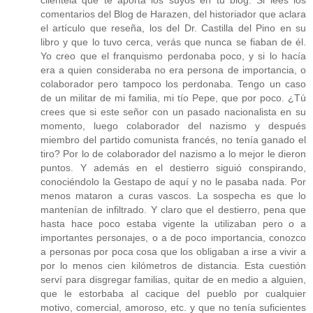
clientela que te aporta los suyos en tu blog. Si lees los
comentarios del Blog de Harazen, del historiador que aclara
el artículo que reseña, los del Dr. Castilla del Pino en su
libro y que lo tuvo cerca, verás que nunca se fiaban de él.
Yo creo que el franquismo perdonaba poco, y si lo hacía
era a quien consideraba no era persona de importancia, o
colaborador pero tampoco los perdonaba. Tengo un caso
de un militar de mi familia, mi tío Pepe, que por poco. ¿Tú
crees que si este señor con un pasado nacionalista en su
momento, luego colaborador del nazismo y después
miembro del partido comunista francés, no tenía ganado el
tiro? Por lo de colaborador del nazismo a lo mejor le dieron
puntos. Y además en el destierro siguió conspirando,
conociéndolo la Gestapo de aquí y no le pasaba nada. Por
menos mataron a curas vascos. La sospecha es que lo
mantenían de infiltrado. Y claro que el destierro, pena que
hasta hace poco estaba vigente la utilizaban pero o a
importantes personajes, o a de poco importancia, conozco
a personas por poca cosa que los obligaban a irse a vivir a
por lo menos cien kilómetros de distancia. Esta cuestión
serví para disgregar familias, quitar de en medio a alguien,
que le estorbaba al cacique del pueblo por cualquier
motivo, comercial, amoroso, etc. y que no tenía suficientes