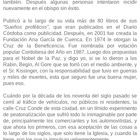
también. Después algunas personas intentaron incidir
nuevamente en el obispo sin éxito.
Publicó a lo largo de su vida más de 80 libros de sus
“Sueños proféticos”
, que eran publicados en el Diario
Córdoba como publicidad. Después, en 2001 fue creada la
Fundación Ana García de Cuenca. En 1974 le otorgan la
Cruz de la Beneficencia. Fue nombrada por votación
popular Cordobesa del Año en 1987. Luego dos propuestas
para el Nobel de la Paz, y digo yo, si se lo dieron a los
Rabin, Begin, Al Gore que se forró con el medio ambiente, y
el Sr. Kissinger, con la responsabilidad que tuvo en guerras
y miles de muertes, esta que seguro fue una buena mujer,
pues eso.
Cuándo por la década de los noventa del siglo pasado se
cerró al tráfico de vehículos, no públicos ni residentes, la
calle Cruz Conde de esta ciudad, en un tímido experimento
de peatonalización que sufrió todo lo inimaginable por parte
de, principalmente los comerciantes y los automovilistas, y
que ahora los primeros, con esa aceptación de las cosas a
lo largo de los siglos, que solo tiene la Iglesia, y cuando la
tiene, son los que la impulsan vehementemente.