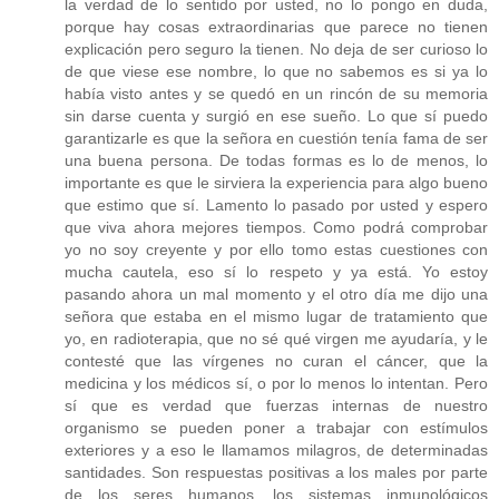
la verdad de lo sentido por usted, no lo pongo en duda,
porque hay cosas extraordinarias que parece no tienen
explicación pero seguro la tienen. No deja de ser curioso lo
de que viese ese nombre, lo que no sabemos es si ya lo
había visto antes y se quedó en un rincón de su memoria
sin darse cuenta y surgió en ese sueño. Lo que sí puedo
garantizarle es que la señora en cuestión tenía fama de ser
una buena persona. De todas formas es lo de menos, lo
importante es que le sirviera la experiencia para algo bueno
que estimo que sí. Lamento lo pasado por usted y espero
que viva ahora mejores tiempos. Como podrá comprobar
yo no soy creyente y por ello tomo estas cuestiones con
mucha cautela, eso sí lo respeto y ya está. Yo estoy
pasando ahora un mal momento y el otro día me dijo una
señora que estaba en el mismo lugar de tratamiento que
yo, en radioterapia, que no sé qué virgen me ayudaría, y le
contesté que las vírgenes no curan el cáncer, que la
medicina y los médicos sí, o por lo menos lo intentan. Pero
sí que es verdad que fuerzas internas de nuestro
organismo se pueden poner a trabajar con estímulos
exteriores y a eso le llamamos milagros, de determinadas
santidades. Son respuestas positivas a los males por parte
de los seres humanos, los sistemas inmunológicos