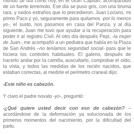
mundo tal día como hoy, en el Gran Capitán, acompañado
de un fuerte terremoto. Ese día se puso gris, con una bruma
rara, y ruidos extraños que lo precedieron. Juan Lozano, mi
primo Paco y yo, seguramente para quitarnos
-por lo menos
yo-,
el susto, nos pasamos en casa del Panza, y al día
siguiente, Juan me tuvo que ayudar a la recuperación para
poder ir al registro Civil. Al otro día después Pepi,
-la mujer
de Juan-,
me acompañó a un pediatra que había en la Plaza
de San Andrés
–no teníamos seguridad social-
para que le
hiciera los controles habituales. El galeno, después de
hacerlo andar por la camilla, auscultarlo, comprobar el oído,
la vista, y todos las medidas de los recién nacidos, que
estaban correctas, al medirle el perímetro craneal dijo:
-Este niño es cabezón.
Y claro el padre novato
-yo-
, preguntó:
-¿Qué quiere usted decir con eso de cabezón?
–
acordándose de la deformación ya solucionada de los
primeros momentos del nacimiento, por la dificultad del
parto.