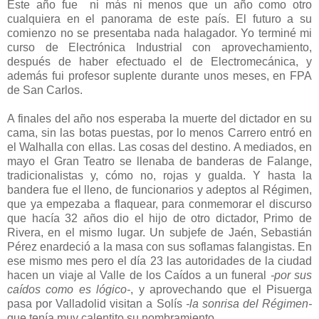
Este año fue ni más ni menos que un año como otro
cualquiera en el panorama de este país. El futuro a su
comienzo no se presentaba nada halagador. Yo terminé mi
curso de Electrónica Industrial con aprovechamiento,
después de haber efectuado el de Electromecánica, y
además fui profesor suplente durante unos meses, en FPA
de San Carlos.
A finales del año nos esperaba la muerte del dictador en su
cama, sin las botas puestas, por lo menos Carrero entró en
el Walhalla con ellas. Las cosas del destino. A mediados, en
mayo el Gran Teatro se llenaba de banderas de Falange,
tradicionalistas y, cómo no, rojas y gualda. Y hasta la
bandera fue el lleno, de funcionarios y adeptos al Régimen,
que ya empezaba a flaquear, para conmemorar el discurso
que hacía 32 años dio el hijo de otro dictador, Primo de
Rivera, en el mismo lugar. Un subjefe de Jaén, Sebastián
Pérez enardeció a la masa con sus soflamas falangistas. En
ese mismo mes pero el día 23 las autoridades de la ciudad
hacen un viaje al Valle de los Caídos a un funeral
-por sus
caídos como es lógico-
, y aprovechando que el Pisuerga
pasa por Valladolid visitan a Solís
-la sonrisa del Régimen-
que tenía muy calentito su nombramiento.