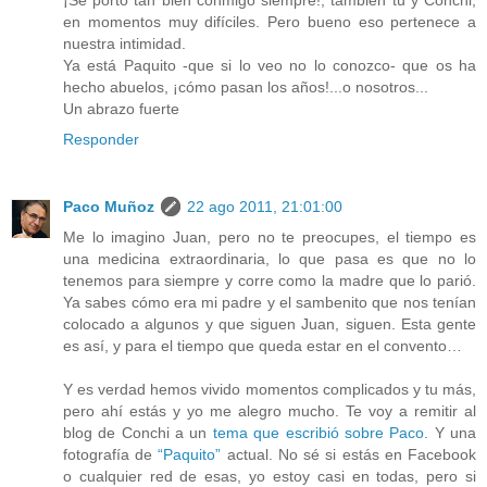
¡Se portó tan bien conmigo siempre!, también tú y Conchi,
en momentos muy difíciles. Pero bueno eso pertenece a
nuestra intimidad.
Ya está Paquito -que si lo veo no lo conozco- que os ha
hecho abuelos, ¡cómo pasan los años!...o nosotros...
Un abrazo fuerte
Responder
Paco Muñoz
22 ago 2011, 21:01:00
Me lo imagino Juan, pero no te preocupes, el tiempo es
una medicina extraordinaria, lo que pasa es que no lo
tenemos para siempre y corre como la madre que lo parió.
Ya sabes cómo era mi padre y el sambenito que nos tenían
colocado a algunos y que siguen Juan, siguen. Esta gente
es así, y para el tiempo que queda estar en el convento…
Y es verdad hemos vivido momentos complicados y tu más,
pero ahí estás y yo me alegro mucho. Te voy a remitir al
blog de Conchi a un
tema que escribió sobre Paco
. Y una
fotografía de
“Paquito”
actual. No sé si estás en Facebook
o cualquier red de esas, yo estoy casi en todas, pero si