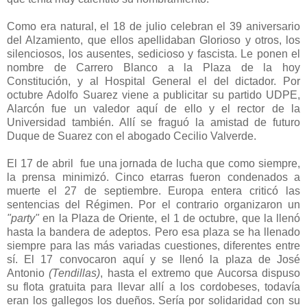
Como era natural, el 18 de julio celebran el 39 aniversario
del Alzamiento, que ellos apellidaban Glorioso y otros, los
silenciosos, los ausentes, sedicioso y fascista. Le ponen el
nombre de Carrero Blanco a la Plaza de la hoy
Constitución, y al Hospital General el del dictador. Por
octubre Adolfo Suarez viene a publicitar su partido UDPE,
Alarcón fue un valedor aquí de ello y el rector de la
Universidad también. Allí se fraguó la amistad de futuro
Duque de Suarez con el abogado Cecilio Valverde.
El 17 de abril fue una jornada de lucha que como siempre,
la prensa minimizó. Cinco etarras fueron condenados a
muerte el 27 de septiembre. Europa entera criticó las
sentencias del Régimen. Por el contrario organizaron un
"party"
en la Plaza de Oriente, el 1 de octubre, que la llenó
hasta la bandera de adeptos. Pero esa plaza se ha llenado
siempre para las más variadas cuestiones, diferentes entre
sí. El 17 convocaron aquí y se llenó la plaza de José
Antonio
(Tendillas)
, hasta el extremo que Aucorsa dispuso
su flota gratuita para llevar allí a los cordobeses, todavía
eran los gallegos los dueños. Sería por solidaridad con su