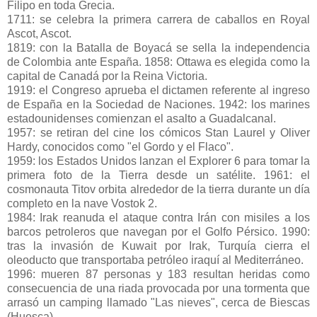
Filipo en toda Grecia.
1711: se celebra la primera carrera de caballos en Royal
Ascot, Ascot.
1819: con la Batalla de Boyacá se sella la independencia
de Colombia ante España. 1858: Ottawa es elegida como la
capital de Canadá por la Reina Victoria.
1919: el Congreso aprueba el dictamen referente al ingreso
de España en la Sociedad de Naciones. 1942: los marines
estadounidenses comienzan el asalto a Guadalcanal.
1957: se retiran del cine los cómicos Stan Laurel y Oliver
Hardy, conocidos como "el Gordo y el Flaco".
1959: los Estados Unidos lanzan el Explorer 6 para tomar la
primera foto de la Tierra desde un satélite. 1961: el
cosmonauta Titov orbita alrededor de la tierra durante un día
completo en la nave Vostok 2.
1984: Irak reanuda el ataque contra Irán con misiles a los
barcos petroleros que navegan por el Golfo Pérsico. 1990:
tras la invasión de Kuwait por Irak, Turquía cierra el
oleoducto que transportaba petróleo iraquí al Mediterráneo.
1996: mueren 87 personas y 183 resultan heridas como
consecuencia de una riada provocada por una tormenta que
arrasó un camping llamado "Las nieves", cerca de Biescas
(Huesca).