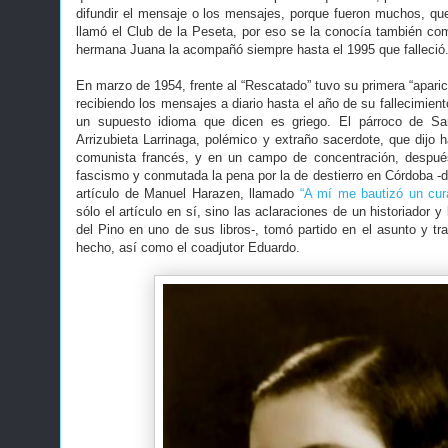
difundir el mensaje o los mensajes, porque fueron muchos, que 
llamó el Club de la Peseta, por eso se la conocía también c
hermana Juana la acompañó siempre hasta el 1995 que falleció
En marzo de 1954, frente al “Rescatado” tuvo su primera “apari
recibiendo los mensajes a diario hasta el año de su fallecimient
un supuesto idioma que dicen es griego. El párroco de Sa
Arrizubieta Larrinaga, polémico y extraño sacerdote, que dijo ha
comunista francés, y en un campo de concentración, despué
fascismo y conmutada la pena por la de destierro en Córdoba -de
artículo de Manuel Harazen, llamado
“A mí me bautizó un cur
sólo el artículo en sí, sino las aclaraciones de un historiador y 
del Pino en uno de sus libros-, tomó partido en el asunto y tra
hecho, así como el coadjutor Eduardo.