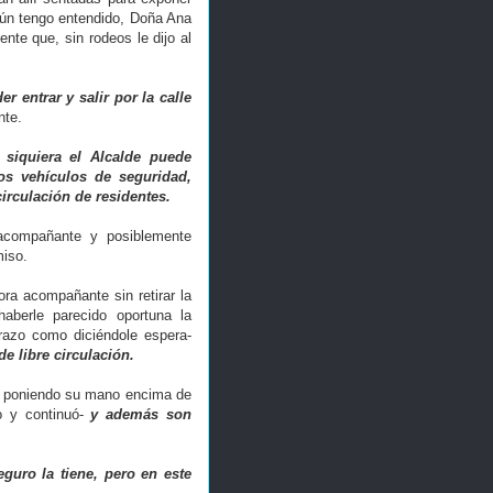
gún tengo entendido, Doña Ana
nte que, sin rodeos le dijo al
 entrar y salir por la calle
nte.
 siquiera el Alcalde puede
os vehículos de seguridad,
circulación de residentes.
compañante y posiblemente
miso.
ñora acompañante sin retirar la
berle parecido oportuna la
razo como diciéndole espera-
e libre circulación.
 poniendo su mano encima de
o y continuó-
y además son
guro la tiene, pero en este