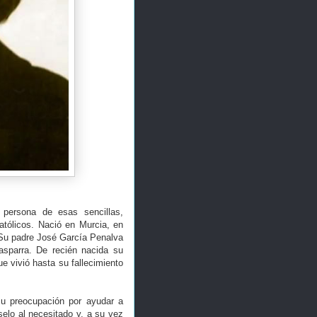
 persona de esas sencillas,
atólicos. Nació en Murcia, en
 Su padre José García Penalva
sparra. De recién nacida su
ue vivió hasta su fallecimiento
su preocupación por ayudar a
rselo al necesitado y, a su vez