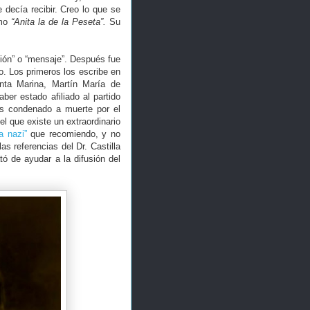
decía recibir. Creo lo que se
omo
“Anita la de la Peseta”.
Su
.
ción” o “mensaje”. Después fue
o. Los primeros los escribe en
nta Marina, Martín María de
ber estado afiliado al partido
s condenado a muerte por el
l que existe un extraordinario
a nazi”
que recomiendo, y no
las referencias del Dr. Castilla
tó de ayudar a la difusión del