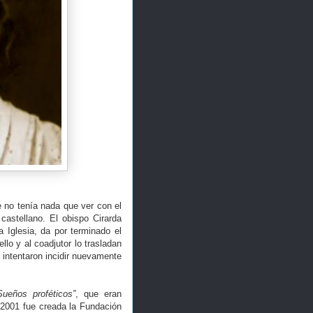
e no tenía nada que ver con el
castellano. El obispo Cirarda
 Iglesia, da por terminado el
llo y al coadjutor lo trasladan
 intentaron incidir nuevamente
Sueños proféticos”
, que eran
 2001 fue creada la Fundación