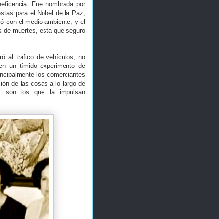
neficencia. Fue nombrada por
stas para el Nobel de la Paz,
rró con el medio ambiente, y el
es de muertes, esta que seguro
ó al tráfico de vehículos, no
 en un tímido experimento de
rincipalmente los comerciantes
ión de las cosas a lo largo de
e, son los que la impulsan