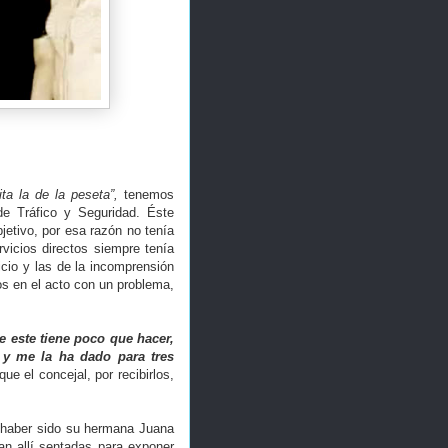
ita la de la peseta”,
tenemos
de Tráfico y Seguridad. Éste
jetivo, por esa razón no tenía
vicios directos siempre tenía
icio y las de la incomprensión
os en el acto con un problema,
e este tiene poco que hacer,
 y me la ha dado para tres
e el concejal, por recibirlos,
 haber sido su hermana Juana
an allí sentadas para exponer