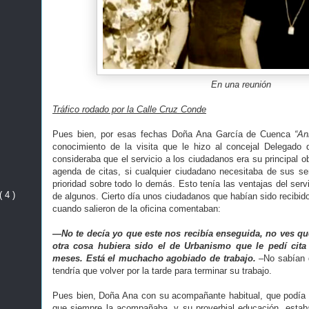
En una reunión
Tráfico rodado por la Calle Cruz Conde
Pues bien, por esas fechas Doña Ana García de Cuenca
“An
conocimiento de la visita que le hizo al concejal Delegado 
consideraba que el servicio a los ciudadanos era su principal ob
agenda de citas, si cualquier ciudadano necesitaba de sus ser
prioridad sobre todo lo demás. Esto tenía las ventajas del serv
( 4 )
de algunos. Cierto día unos ciudadanos que habían sido recibid
cuando salieron de la oficina comentaban:
—No te decía yo que este nos recibía enseguida, no ves qu
otra cosa hubiera sido el de Urbanismo que le pedí cita
meses. Está el muchacho agobiado de trabajo.
–No sabían qu
tendría que volver por la tarde para terminar su trabajo.
Pues bien, Doña Ana con su acompañante habitual, que podía
que siempre la acompañaba, y su proverbial educación, estab