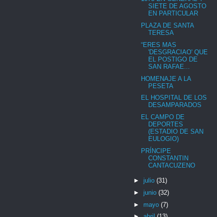
SIETE DE AGOSTO
EN PARTICULAR
PLAZA DE SANTA
TERESA
“ERES MAS
'DESGRACIAO' QUE
EL POSTIGO DE
SAN RAFAE...
HOMENAJE A LA
PESETA
EL HOSPITAL DE LOS
DESAMPARADOS
EL CAMPO DE
DEPORTES
(ESTADIO DE SAN
EULOGIO)
PRÍNCIPE
CONSTANTIN
CANTACUZENO
►
julio
(31)
►
junio
(32)
►
mayo
(7)
►
abril
(13)