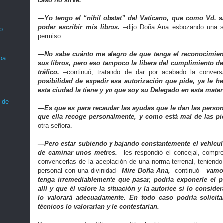
caso no sirve.
—Yo tengo el “nihil obstat” del Vaticano, que como Vd. sa
poder escribir mis libros.
–dijo Doña Ana esbozando una son
o
permiso.
—No sabe cuánto me alegro de que tenga el reconocimient
ba
sus libros, pero eso tampoco la libera del cumplimiento d
tráfico.
–continuó, tratando de dar por acabado la conver
posibilidad de expedir esa autorización que pide, ya le h
esta ciudad la tiene y yo que soy su Delegado en esta mater
 de
—Es que es para recaudar las ayudas que le dan las person
que ella recoge personalmente, y como está mal de las p
otra señora.
—Pero estar subiendo y bajando constantemente el vehículo
de caminar unos metros.
–les respondió el concejal, compr
convencerlas de la aceptación de una norma terrenal, teniendo 
personal con una divinidad- -
Mire Doña Ana,
-continuó-
vamo
tenga irremediablemente que pasar, podría exponerle el p
allí y que él valore la situación y la autorice si lo consid
lo valorará adecuadamente. En todo caso podría solicita
técnicos lo valorarían y le contestarían.