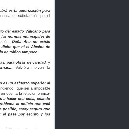
brá es la autorización para
risa de satisfacción por el
o del estado Vaticano para
e las normas municipales de
sación-
Doña Ana no existe
e dicho que ni el Alcalde de
ia de tráfico tampoco.
as, para obras de caridad, y
iernas…
-Volvió a intervenir la
 es un esfuerzo superior al
endiendo que sería imposible
en cuenta la relación onírica-
s a hacer una cosa, cuando
roblema al policía que está
era posible, estoy seguro que
r el pase por escrito y los