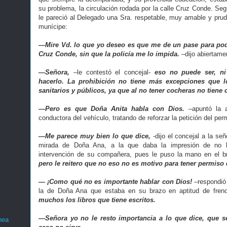
su problema, la circulación rodada por la calle Cruz Conde. Se
le pareció al Delegado una Sra. respetable, muy amable y prude
munícipe:
—Mire Vd. lo que yo deseo es que me de un pase para poder
Cruz Conde, sin que la policía me lo impida.
–dijo abiertame
—Señora,
–le contestó el concejal-
eso no puede ser, ni
hacerlo. La prohibición no tiene más excepciones que l
sanitarios y públicos, ya que al no tener cocheras no tiene 
—Pero es que Doña Anita habla con Dios.
–apuntó la a
conductora del vehículo, tratando de reforzar la petición del per
—Me parece muy bien lo que dice,
-dijo el concejal a la se
mirada de Doña Ana, a la que daba la impresión de no ha
intervención de su compañera, pues le puso la mano en el b
pero le reitero que no eso no es motivo para tener permiso d
— ¡Como qué no es importante hablar con Dios!
–respondió
la de Doña Ana que estaba en su brazo en aptitud de fren
muchos los libros que tiene escritos.
—Señora yo no le resto importancia a lo que dice, que se
nea