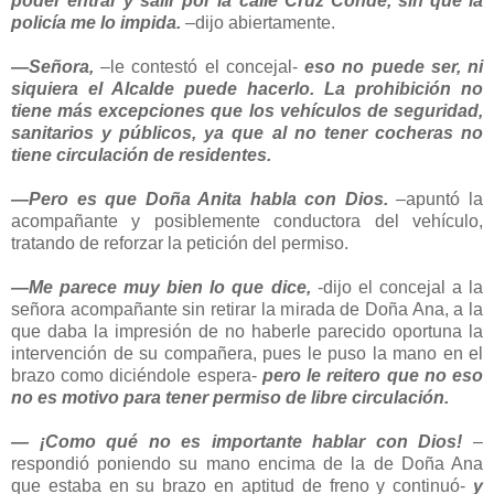
poder entrar y salir por la calle Cruz Conde, sin que la
policía me lo impida.
–dijo abiertamente.
—Señora,
–le contestó el concejal-
eso no puede ser, ni
siquiera el Alcalde puede hacerlo. La prohibición no
tiene más excepciones que los vehículos de seguridad,
sanitarios y públicos, ya que al no tener cocheras no
tiene circulación de residentes.
—Pero es que Doña Anita habla con Dios.
–apuntó la
acompañante y posiblemente conductora del vehículo,
tratando de reforzar la petición del permiso.
—Me parece muy bien lo que dice,
-dijo el concejal a la
señora acompañante sin retirar la mirada de Doña Ana, a la
que daba la impresión de no haberle parecido oportuna la
intervención de su compañera, pues le puso la mano en el
brazo como diciéndole espera-
pero le reitero que no eso
no es motivo para tener permiso de libre circulación.
— ¡Como qué no es importante hablar con Dios!
–
respondió poniendo su mano encima de la de Doña Ana
que estaba en su brazo en aptitud de freno y continuó-
y