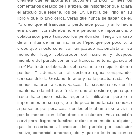
clientela que te aporta los suyos en tu blog. Si lees los
comentarios del Blog de Harazen, del historiador que aclara
el artículo que reseña, los del Dr. Castilla del Pino en su
libro y que lo tuvo cerca, verás que nunca se fiaban de él.
Yo creo que el franquismo perdonaba poco, y si lo hacía
era a quien consideraba no era persona de importancia, o
colaborador pero tampoco los perdonaba. Tengo un caso
de un militar de mi familia, mi tío Pepe, que por poco. ¿Tú
crees que si este señor con un pasado nacionalista en su
momento, luego colaborador del nazismo y después
miembro del partido comunista francés, no tenía ganado el
tiro? Por lo de colaborador del nazismo a lo mejor le dieron
puntos. Y además en el destierro siguió conspirando,
conociéndolo la Gestapo de aquí y no le pasaba nada. Por
menos mataron a curas vascos. La sospecha es que lo
mantenían de infiltrado. Y claro que el destierro, pena que
hasta hace poco estaba vigente la utilizaban pero o a
importantes personajes, o a de poco importancia, conozco
a personas por poca cosa que los obligaban a irse a vivir a
por lo menos cien kilómetros de distancia. Esta cuestión
serví para disgregar familias, quitar de en medio a alguien,
que le estorbaba al cacique del pueblo por cualquier
motivo, comercial, amoroso, etc. y que no tenía suficientes