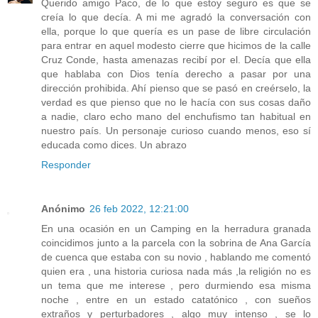
Querido amigo Paco, de lo que estoy seguro es que se
creía lo que decía. A mi me agradó la conversación con
ella, porque lo que quería es un pase de libre circulación
para entrar en aquel modesto cierre que hicimos de la calle
Cruz Conde, hasta amenazas recibí por el. Decía que ella
que hablaba con Dios tenía derecho a pasar por una
dirección prohibida. Ahí pienso que se pasó en creérselo, la
verdad es que pienso que no le hacía con sus cosas daño
a nadie, claro echo mano del enchufismo tan habitual en
nuestro país. Un personaje curioso cuando menos, eso sí
educada como dices. Un abrazo
Responder
Anónimo
26 feb 2022, 12:21:00
En una ocasión en un Camping en la herradura granada
coincidimos junto a la parcela con la sobrina de Ana García
de cuenca que estaba con su novio , hablando me comentó
quien era , una historia curiosa nada más ,la religión no es
un tema que me interese , pero durmiendo esa misma
noche , entre en un estado catatónico , con sueños
extraños y perturbadores , algo muy intenso , se lo