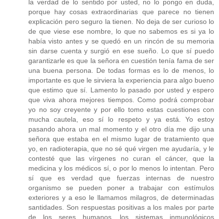
la verdad de lo sentido por usted, no lo pongo en duda,
porque hay cosas extraordinarias que parece no tienen
explicación pero seguro la tienen. No deja de ser curioso lo
de que viese ese nombre, lo que no sabemos es si ya lo
había visto antes y se quedó en un rincón de su memoria
sin darse cuenta y surgió en ese sueño. Lo que sí puedo
garantizarle es que la señora en cuestión tenía fama de ser
una buena persona. De todas formas es lo de menos, lo
importante es que le sirviera la experiencia para algo bueno
que estimo que sí. Lamento lo pasado por usted y espero
que viva ahora mejores tiempos. Como podrá comprobar
yo no soy creyente y por ello tomo estas cuestiones con
mucha cautela, eso sí lo respeto y ya está. Yo estoy
pasando ahora un mal momento y el otro día me dijo una
señora que estaba en el mismo lugar de tratamiento que
yo, en radioterapia, que no sé qué virgen me ayudaría, y le
contesté que las vírgenes no curan el cáncer, que la
medicina y los médicos sí, o por lo menos lo intentan. Pero
sí que es verdad que fuerzas internas de nuestro
organismo se pueden poner a trabajar con estímulos
exteriores y a eso le llamamos milagros, de determinadas
santidades. Son respuestas positivas a los males por parte
de los seres humanos, los sistemas inmunológicos