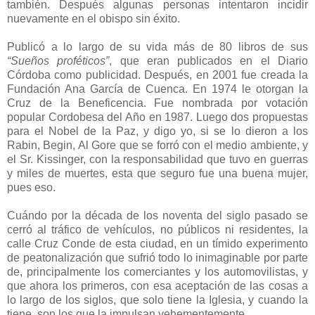
también. Después algunas personas intentaron incidir
nuevamente en el obispo sin éxito.
Publicó a lo largo de su vida más de 80 libros de sus
“Sueños proféticos”
, que eran publicados en el Diario
Córdoba como publicidad. Después, en 2001 fue creada la
Fundación Ana García de Cuenca. En 1974 le otorgan la
Cruz de la Beneficencia. Fue nombrada por votación
popular Cordobesa del Año en 1987. Luego dos propuestas
para el Nobel de la Paz, y digo yo, si se lo dieron a los
Rabin, Begin, Al Gore que se forró con el medio ambiente, y
el Sr. Kissinger, con la responsabilidad que tuvo en guerras
y miles de muertes, esta que seguro fue una buena mujer,
pues eso.
Cuándo por la década de los noventa del siglo pasado se
cerró al tráfico de vehículos, no públicos ni residentes, la
calle Cruz Conde de esta ciudad, en un tímido experimento
de peatonalización que sufrió todo lo inimaginable por parte
de, principalmente los comerciantes y los automovilistas, y
que ahora los primeros, con esa aceptación de las cosas a
lo largo de los siglos, que solo tiene la Iglesia, y cuando la
tiene, son los que la impulsan vehementemente.