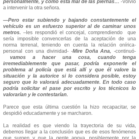
personalmente, y como está mal de las piernas…
-Volvió
a intervenir la otra señora.
—Pero estar subiendo y bajando constantemente el
vehículo es un esfuerzo superior al de caminar unos
metros.
–les respondió el concejal, comprendiendo que
sería imposible convencerlas de la aceptación de una
norma terrenal, teniendo en cuenta la relación onírica-
personal con una divinidad- -
Mire Doña Ana,
-continuó-
vamos a hacer una cosa, cuando tenga
irremediablemente que pasar, podría exponerle el
problema al policía que está allí y que él valore la
situación y la autorice si lo considera posible, estoy
seguro que lo valorará adecuadamente. En todo caso
podría solicitar el pase por escrito y los técnicos lo
valorarían y le contestarían.
Parece que esta última cuestión la hizo recapacitar, se
despidió educadamente y se marcharon.
La realidad es que viendo la trayectoria de su vida,
debemos llegar a la conclusión que es de esos fenómenos
que surgen y que la gente apoya, posiblemente por la