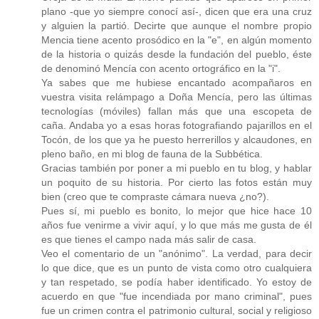
plano -que yo siempre conocí así-, dicen que era una cruz
y alguien la partió. Decirte que aunque el nombre propio
Mencia tiene acento prosódico en la "e", en algún momento
de la historia o quizás desde la fundación del pueblo, éste
de denominó Mencía con acento ortográfico en la "i".
Ya sabes que me hubiese encantado acompañaros en
vuestra visita relámpago a Doña Mencía, pero las últimas
tecnologías (móviles) fallan más que una escopeta de
caña. Andaba yo a esas horas fotografiando pajarillos en el
Tocón, de los que ya he puesto herrerillos y alcaudones, en
pleno baño, en mi blog de fauna de la Subbética.
Gracias también por poner a mi pueblo en tu blog, y hablar
un poquito de su historia. Por cierto las fotos están muy
bien (creo que te compraste cámara nueva ¿no?).
Pues sí, mi pueblo es bonito, lo mejor que hice hace 10
años fue venirme a vivir aquí, y lo que más me gusta de él
es que tienes el campo nada más salir de casa.
Veo el comentario de un "anónimo". La verdad, para decir
lo que dice, que es un punto de vista como otro cualquiera
y tan respetado, se podía haber identificado. Yo estoy de
acuerdo en que "fue incendiada por mano criminal", pues
fue un crimen contra el patrimonio cultural, social y religioso