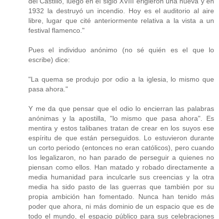
del Castillo, luego en el siglo XVIII erigieron una nueva y en
1932 la destruyó un incendio. Hoy es el auditorio al aire
libre, lugar que cité anteriormente relativa a la vista a un
festival flamenco."
Pues el individuo anónimo (no sé quién es el que lo
escribe) dice:
"La quema se produjo por odio a la iglesia, lo mismo que
pasa ahora."
Y me da que pensar que el odio lo encierran las palabras
anónimas y la apostilla, "lo mismo que pasa ahora". Es
mentira y estos talibanes tratan de crear en los suyos ese
espíritu de que están perseguidos. Lo estuvieron durante
un corto periodo (entonces no eran católicos), pero cuando
los legalizaron, no han parado de perseguir a quienes no
piensan como ellos. Han matado y robado directamente a
media humanidad para inculcarle sus creencias y la otra
media ha sido pasto de las guerras que también por su
propia ambición han fomentado. Nunca han tenido más
poder que ahora, ni más dominio de un espacio que es de
todo el mundo, el espacio público para sus celebraciones