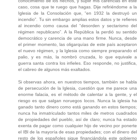
conocimiento de los hechos, y suplir mis carencias en este
caso, cosa que te ruego que hagas. Dije refiriéndome a la
Iglesia de la Consolación que, “en 1932 la destruyó un
incendio”. Tu sin embargo amplias estos datos y te refieres
al incendio como causa del “desorden y sectarismo del
régimen republicano”. A la República la perdió su sentido
democrático y carencia de una mano firme. Nunca, desde
el primer momento, las oligarquías de este país aceptaron
el nuevo régimen, y la Iglesia como siempre preparando el
palio, y es más, la nombró cruzada, lo que equivale a
guerra santa contra los infieles. Eso responde, no justifica,
el cabreo de algunos más exaltados.
Si observas ahora, en nuestros tiempos, también se habla
de persecución de la Iglesia, cuestión que me parece una
enorme falacia, es el método de calentar a la gente, y el
riesgo es que salgan noruegos locos. Nunca la iglesia ha
ganado tanto dinero como está ganando en estos tiempos;
nunca ha inmatriculado tantos miles de metros cuadrados
de propiedades del pueblo, así de claro; nunca ha estado
exenta de pagar como cualquier hijo de vecino por ponerte
el IBI de la mayoría de esas propiedades; con el dinero del
resto de los españoles sigue financiándola este gobierno