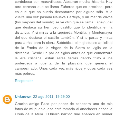
cordobesa son maravillosos. Atesoran mucha historia. Hay
otro cercano que se llama Zuheros que es precioso, pero
es que que no puedo decantarme por alguno sólo. A la
vuelta una vez pasada Naueva Carteya, y un mar de olivos
(los mejores del mundo) se ve otro que se llama Espejo, del
que destaca su hermoso castillo que lo identifica en la
distancia. Y si miras a la izquierda Montilla, y Montemayor
del que destaca el castillo también. Y si te paras y miras
para atrás, para la sierra Subbética, el majestuoso anticlinal
de la Ermita de la Virgen de la Sierra te vigila en la
distancia. Desde un par de siglos antes de que comenzará
la era cristiana, están estas tierras dando fruto a los
poderosos a cuenta de la plusvalía que genera el
campesinado. Unos cada vez más ricos y otros cada vez
más pobres.
Responder
Unknown
22 ago 2011, 19:29:00
Gracias amigo Paco por poner de cabecera una de mis
fotos de mi pueblo, esa está tomada al anochecer desde la
Oreja de la Mula. El hierro partido que aparece en primer