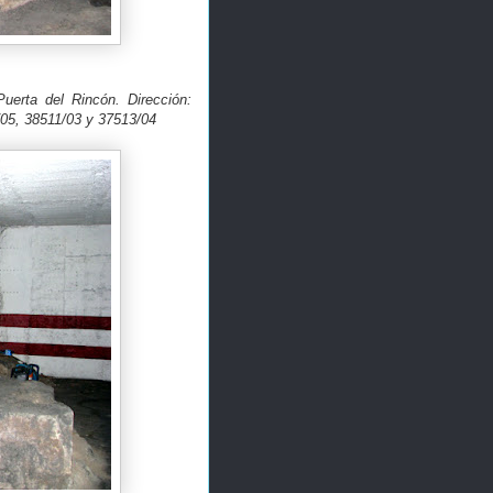
Puerta del Rincón. Dirección:
1/05, 38511/03 y 37513/04