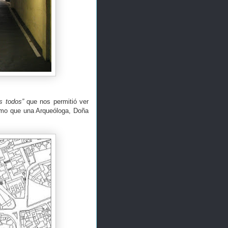
s todos”
que nos permitió ver
mismo que una Arqueóloga, Doña