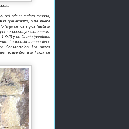
olumen
al del primer recinto romano,
ltura que alcanzó, pues buena
o largo de los siglos hasta la
 que se construye extramuros,
 1.852) y de Osario (derribada
tura: La muralla romana tiene
r. Conservación: Los restos
nes recayentes a la Plaza de