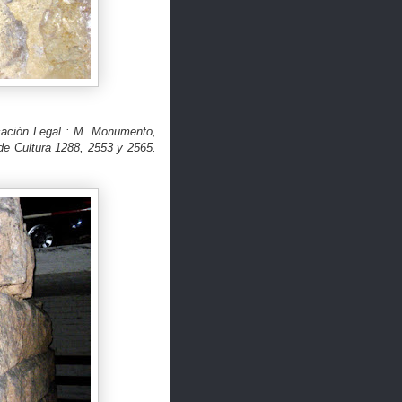
ción Legal : M. Monumento,
de Cultura 1288, 2553 y 2565.