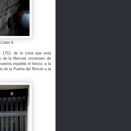
 Colón 9
e 1752, de la zona que está
o de la Merced, montones de
nuestra espalda el lienzo, a la
no de la Puerta del Rincón a la