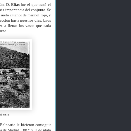
aún.
D. Elías
fue el que trazó el
más importancia del conjunto. Se
suelo interior de mármol rojo, y
acción hasta nuestros días. Unos
r, a llenar los vasos que cada
urno.
l este
Balneario le hicieron conseguir
a de Madrid, 1882; y la de plata