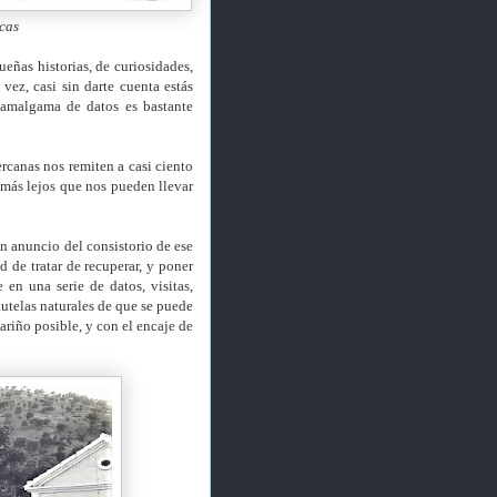
cas
eñas historias, de curiosidades,
vez, casi sin darte cuenta estás
 amalgama de datos es bastante
ercanas nos remiten a casi ciento
o más lejos que nos pueden llevar
un anuncio del consistorio de ese
d de tratar de recuperar, y poner
en una serie de datos, visitas,
autelas naturales de que se puede
cariño posible, y con el encaje de