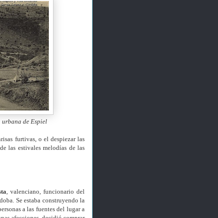
a urbana de Espiel
isas furtivas, o el despiezar las
e las estivales melodías de las
sta
, valenciano, funcionario del
doba. Se estaba construyendo la
ersonas a las fuentes del lugar a
gunas afecciones, decidió comprar