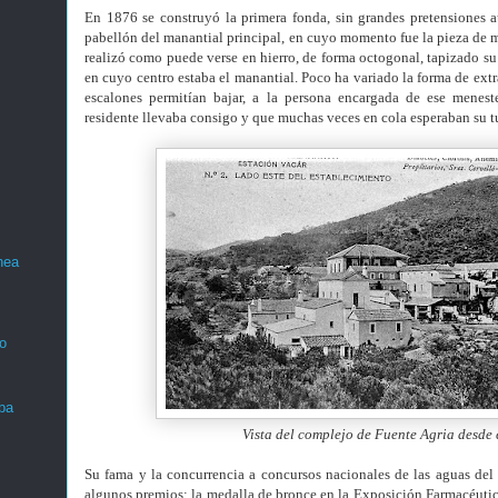
En 1876 se construyó la primera fonda, sin grandes pretensiones 
pabellón del manantial principal, en cuyo momento fue la pieza de 
realizó como puede verse en hierro, de forma octogonal, tapizado su 
en cuyo centro estaba el manantial. Poco ha variado la forma de extr
escalones permitían bajar, a la persona encargada de ese meneste
residente llevaba consigo y que muchas veces en cola esperaban su t
nea
o
ba
Vista del complejo de Fuente Agria desde e
Su fama y la concurrencia a concursos nacionales de las aguas del 
algunos premios: la medalla de bronce en la Exposición Farmacéutic