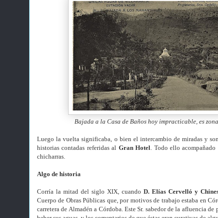
Bajada a la Casa de Baños hoy impracticable, es zon
Luego la vuelta significaba, o bien el intercambio de miradas y sonr
historias contadas referidas al
Gran Hotel
. Todo ello acompañado d
chicharras.
Algo de historia
Corría la mitad del siglo XIX, cuando
D
. Elías Cervelló y Chine
Cuerpo de Obras Públicas que, por motivos de trabajo estaba en Cór
carretera de Almadén a Córdoba. Este Sr. sabedor de la afluencia de p
beber sus aguas, y los comentarios de que éstas eran curativas de al