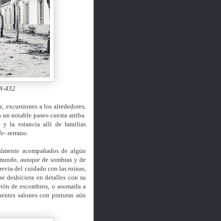
 N-432
; excursiones a los alrededores,
a un notable paseo cuesta arriba.
 y la estancia allí de familias
de-
serrano.
malmente acompañados de algún
 mundo, aunque de sombras y de
revia del cuidado con las ruinas,
se deshiciera en detalles con su
ntón de escombros, o asomarla a
nentes salones con pinturas aún