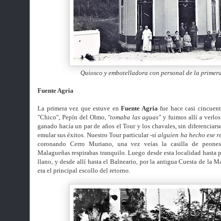
Quiosco y embotelladora con personal de la primera
Fuente Agria
La primera vez que estuve en
Fuente Agria
fue hace casi cincuent
"Chico", Pepín del Olmo,
"tomaba las aguas"
y fuimos allí a verlo
ganado hacía un par de años el Tour y los chavales, sin diferenciars
emular sus éxitos. Nuestro Tour particular
-si alguien ha hecho ese r
coronando Cerro Muriano, una vez veías la casilla de peones
Malagueñas respirabas tranquilo. Luego desde esta localidad hasta pa
llano, y desde allí hasta el Balneario, por la antigua Cuesta de la M
era el principal escollo del retorno.