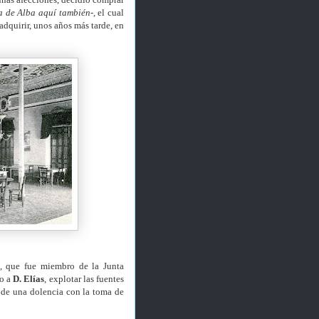
a de Alba aquí también-,
el cual
dquirir, unos años más tarde, en
 que fue miembro de la Junta
so a
D. Elías
, explotar las fuentes
 de una dolencia con la toma de