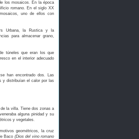
 de los mosaicos. En la época
dificio romano. En el siglo XX
 mosaicos, uno de ellos con
ars Urbana, la Rustica y la
ncias para almacenar grano,
de túneles que eran los que
resco en el interior adecuado
o se han encontrado dos. Las
 distribuían el calor por las
de la villa. Tiene dos zonas a
 veneraba alguna pinidad y su
tricos y vegetales.
motivos geométricos, la cruz
 de Baco
(Dios del vino romano