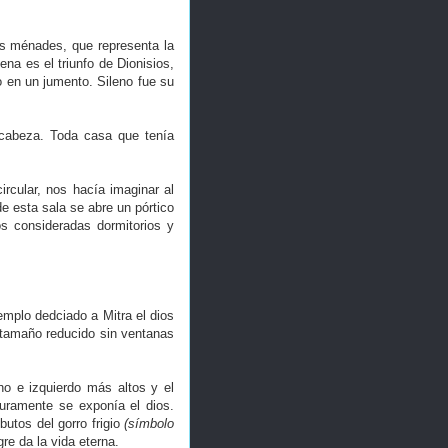
as ménades, que representa la
na es el triunfo de Dionisios,
 en un jumento. Sileno fue su
 cabeza. Toda casa que tenía
rcular, nos hacía imaginar al
e esta sala se abre un pórtico
os consideradas dormitorios y
emplo dedciado a Mitra el dios
 tamaño reducido sin ventanas
ho e izquierdo más altos y el
guramente se exponía el dios.
utos del gorro frigio
(símbolo
re da la vida eterna.