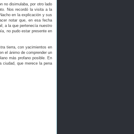
n no disimulaba, por otro lado
nto. Nos recordó la visita a la
 Nacho en la explicación y sus
acer notar que, en esa fecha
l, a la que pertenecía nuestro
guía, no pudo estar presente en
tra tierra, con yacimientos en
 en el ánimo de comprender un
plano más profano posible. En
ra ciudad, que merece la pena