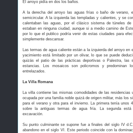
El arroyo pidía en dos los baños.
A la derecha del arroyo las aguas frías o baño de verano,
semicircular. A la izquierda las templadas y calientes, y se c
calentaban las aguas, por el clásico sistema de túneles de 
estaban en ninguna ciudad, aunque si a medio camino de Este
por lo que el publico podría venir de estas ciudades para efec
simplemente descansar.
Las termas de agua caliente están a la izquierda del arroyo en e
yacimiento está limitado por un olivar, lo que se puede deduci
quizás el patio de las prácticas deportivas o Palestra, las
estancias. Los mosaicos son policromos y predominan los
entrelazados.
La Villa Romana
La villa contiene las mismas comodidades de las residencias
ocupada por una familia noble quizá de origen militar, más los s
para el verano y otra para el invierno. La primera tenía unos 
sobre la antiguas termas de agua fría. La segunda está 
excavación.
Su punto culminante se supone fue a finales del siglo IV d.C.
abandono en el siglo VI. Este periodo coincide con la dominac