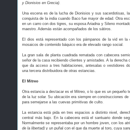
y Dionisios en Grecia)
.
Una escena es de la lucha de Dionisios y sus sacerdotisas, l
conquista de la india cuando Baco fue mayor de edad. Otra esce
en un carro con dos tigres, su esposa Ariadna y Sileno montado
maestro. Además están acompañados de los sátiros.
El dios está representado con los pámpanos de la vid en la
mosaicos de contenido báquico era de elevado rango social.
La gran sala de planta cuadrada rematada con cabecera semici
señor de la casa recibiendo clientes y amistades. A la derecha d
que da acceso a tres habitaciones, antesalas o vestidores d
una tercera distribuidora de otras estancias.
El Mitreo
Otra estancia a destacar es el Mitreo, o lo que es un pequeño t
de la luz solar. Su ubicación era siempre en construcciones de
para semejarse a las cuevas primitivas de culto.
La estancia está pida en tres espacios a distinto nivel, derec
central más bajo. En la cabecera está el santuario donde se
Normalmente se representaba por un hombre joven, con los atrib
de la libertad)
y un puñal con el que da muerte al toro, cuya sang