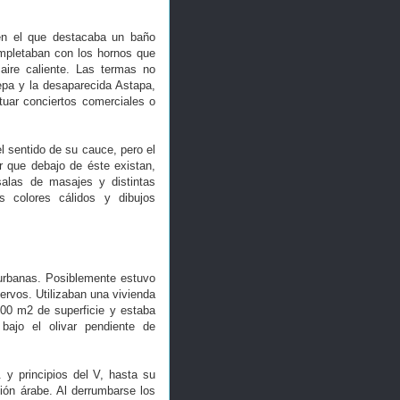
 en el que destacaba un baño
ompletaban con los hornos que
aire caliente. Las termas no
pa y la desaparecida Astapa,
tuar conciertos comerciales o
l sentido de su cauce, pero el
r que debajo de éste existan,
 salas de masajes y distintas
 colores cálidos y dibujos
 urbanas. Posiblemente estuvo
iervos. Utilizaban una vivienda
400 m2 de superficie y estaba
bajo el olivar pendiente de
 y principios del V, hasta su
ión árabe. Al derrumbarse los