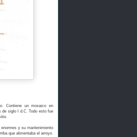
nto. Contiene un mosaico en
 de siglo I d.C. Todo esto fue
itio.
os enormes y su mantenimiento
riba que alimentaba el arroyo.