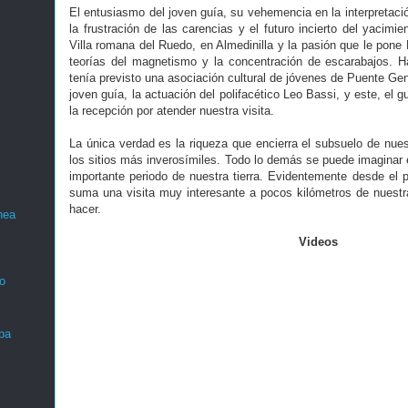
El entusiasmo del joven guía, su vehemencia en la interpretació
la frustración de las carencias y el futuro incierto del yacimie
Villa romana del Ruedo, en Almedinilla y la pasión que le pone
teorías del magnetismo y la concentración de escarabajos. H
tenía previsto una asociación cultural de jóvenes de Puente Geni
joven guía, la actuación del polifacético Leo Bassi, y este, el 
la recepción por atender nuestra visita.
La única verdad es la riqueza que encierra el subsuelo de nues
los sitios más inverosímiles. Todo lo demás se puede imaginar
importante periodo de nuestra tierra. Evidentemente desde el 
suma una visita muy interesante a pocos kilómetros de nuest
hacer.
nea
Videos
o
ba