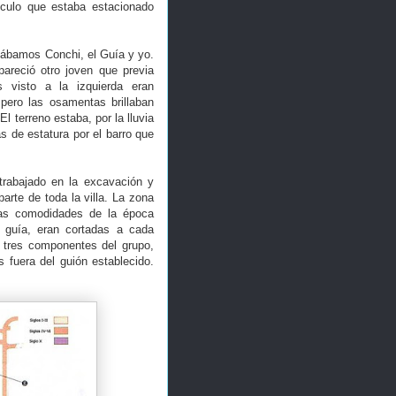
culo que estaba estacionado
tábamos Conchi, el Guía y yo.
reció otro joven que previa
 visto a la izquierda eran
pero las osamentas brillaban
El terreno estaba, por la lluvia
as de estatura por el barro que
trabajado en la excavación y
arte de toda la villa. La zona
 las comodidades de la época
el guía, eran cortadas a cada
 tres componentes del grupo,
 fuera del guión establecido.