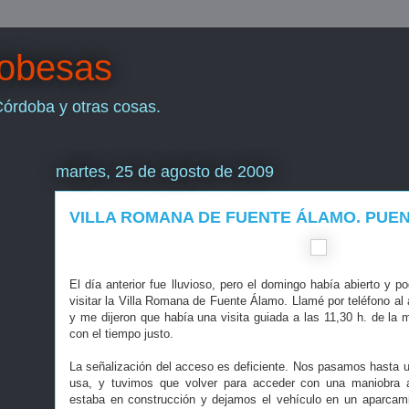
dobesas
Córdoba y otras cosas.
martes, 25 de agosto de 2009
VILLA ROMANA DE FUENTE ÁLAMO. PUEN
El día anterior fue lluvioso, pero el domingo había abierto y 
visitar la Villa Romana de Fuente Álamo. Llamé por teléfono al
y me dijeron que había una visita guiada a las 11,30 h. de la
con el tiempo justo.
La señalización del acceso es deficiente. Nos pasamos hasta u
usa, y tuvimos que volver para acceder con una maniobra a
estaba en construcción y dejamos el vehículo en un aparcami