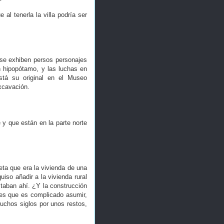
 al tenerla la villa podría ser
 se exhiben persos personajes
un hipopótamo, y las luchas en
stá su original en el Museo
xcavación.
e y que están en la parte norte
eta que era la vivienda de una
iso añadir a la vivienda rural
staban ahí. ¿Y la construcción
 es que es complicado asumir,
uchos siglos por unos restos,