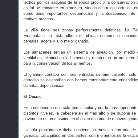
techos por los saqueos de la época propició la conservación
califal se convierte en almazara, siendo destruido parte del e
sufrió unos importantes desperfectos y la desaparición de
motivos marinos.
La villa tiene tres zonas perfectamente definidas. La P
Frumentaria. En esta última se ubican numerosas depende
cereales, aceite y a lo mejor ganado.
Los almacenes tenían un sistema de aireación, por medio 
ventilaban, eliminaban la humedad y mantenían un ambiente f
para la conservación de los alimentos.
El granero contaba con tres entradas de aire caliente, sol
entradas se calentaban con hornos constantemente encendidos y
distintas dependencias.
El Oecus
Esta estancia es una sala semicircular y era la más importante 
distintos niveles, la cabecera en el más alto y se supone se
pavimento es un mosaico en abanico con orla de motivos geomé
La sala propiamente dicha contiene un mosaico con orla de 
gamada. Está pidido en dos partes, con momentos de la vida