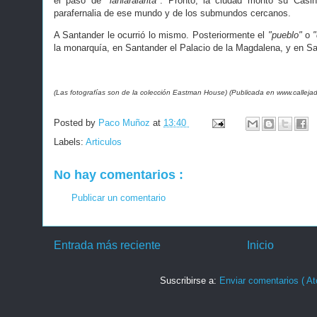
el paso de
"lanlaralarita"
. Pronto, la ciudad montó su Casin
parafernalia de ese mundo y de los submundos cercanos.
A Santander le ocurrió lo mismo. Posteriormente el
"pueblo"
o
"
la monarquía, en Santander el Palacio de la Magdalena, y en S
(Las fotografías son de la colección Eastman House) (Publicada en www.callejad
Posted by
Paco Muñoz
at
13:40
Labels:
Articulos
No hay comentarios :
Publicar un comentario
Entrada más reciente
Inicio
Suscribirse a:
Enviar comentarios ( At