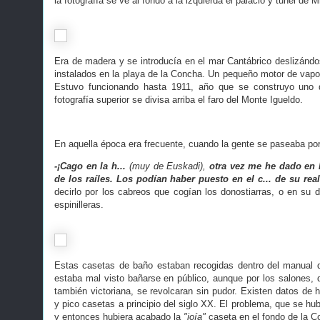
la fotografía se ve al fondo a la izquierda el palacio y tunel de M
Era de madera y se introducía en el mar Cantábrico deslizándo
instalados en la playa de la Concha. Un pequeño motor de vapor
Estuvo funcionando hasta 1911, año que se construyo uno d
fotografía superior se divisa arriba el faro del Monte Igueldo.
En aquella época era frecuente, cuando la gente se paseaba por 
-¡Cago en la h...
(muy de Euskadi),
otra vez me he dado en l
de los raíles. Los podían haber puesto en el c... de su re
decirlo por los cabreos que cogían los donostiarras, o en su 
espinilleras.
Estas casetas de baño estaban recogidas dentro del manual d
estaba mal visto bañarse en público, aunque por los salones, d
también victoriana, se revolcaran sin pudor. Existen datos de 
y pico casetas a principio del siglo XX. El problema, que se hub
y entonces hubiera acabado la
"joía"
caseta en el fondo de la C