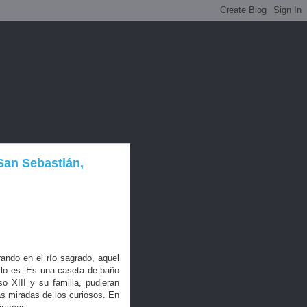
San Sebastián,
ando en el río sagrado, aquel
 lo es. Es una caseta de baño
o XIII y su familia, pudieran
as miradas de los curiosos. En