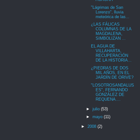
"Lágrimas de San
Lorenzo", lluvia
meteórica de las...
¿LAS FÁLICAS
COLUMNAS DE LA
MAGDALENA,
SIMBOLIZAN ...
EL AGUA DE
VILLAHARTA,
RECUPERACIÓN
DE LA HISTORIA...
¿PIEDRAS DE DOS
MIL AÑOS, EN EL
JARDÍN DE ORIVE?
"LOSOTROSANDALUS
ES", FERNANDO
GONZÁLEZ DE
REQUENA....
►
julio
(53)
►
mayo
(11)
►
2008
(2)