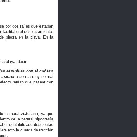
iramar.
se por dos raíles que estaban
 facilitaba el desplazamiento.
e piedra en la playa. En la
la playa, decir:
as espinillas con el coñazo
al madre!
-eso era muy normal
defecto tenían que pasear con
e la moral victoriana, ya que
entro de la natural hipocresía
haber contabilizado doscientas
iera roto la cuerda de tracción
oncha.