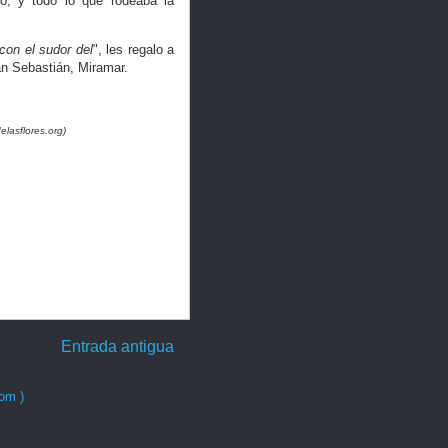
o, y todo lo que rodeaba la
con el sudor del
", les regalo a
an Sebastián, Miramar.
elasflores.org)
Entrada antigua
om )