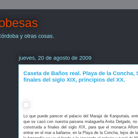
dobesas
Córdoba y otras cosas.
jueves, 20 de agosto de 2009
Caseta de Baños real. Playa de la Concha, 
finales del siglo XIX, principios del XX.
Lo que puede parecer el palacio del Marajá de Kanpurtala, entr
que se casó con nuestra paisana malagueña Anita Delgado, no
construida a finales del siglo XIX, para que el monarca Alfons
entrar en el mar a bañarse, en la Playa de la Concha, lejos de l