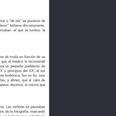
mar o
"de ola"
se pusieron de
leros"
bañarse discretamente.
rrimaban
-el que la tuviera-
la
ron de moda en función de un
a que el médico le recomendó
era un pequeño pueblecito de
X y principios del XX, al ser
orte borbónica, bor no bu, sino
itas, y afines, que al calor de
veraneos decimos, lo mismo que
esta. Las señoras se paseaban
los de la fotografía, marcando