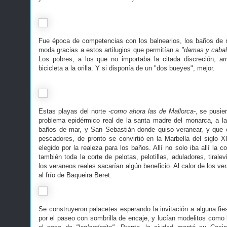
Fue época de competencias con los balnearios, los baños de 
moda gracias a estos artilugios que permitían a
"damas y cabal
Los pobres, a los que no importaba la citada discreción, a
bicicleta a la orilla. Y si disponía de un "dos bueyes", mejor.
Estas playas del norte
-como ahora las de Mallorca-
, se pusie
problema epidérmico real de la santa madre del monarca, a l
baños de mar, y San Sebastián donde quiso veranear, y que 
pescadores, de pronto se convirtió en la Marbella del siglo XI
elegido por la realeza para los baños. Allí no solo iba allí la c
también toda la corte de pelotas, pelotillas, aduladores, tiralev
los veraneos reales sacarían algún beneficio. Al calor de los 
al frío de Baqueira Beret.
Se construyeron palacetes esperando la invitación a alguna fi
por el paseo con sombrilla de encaje, y lucían modelitos como 