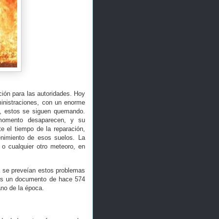
ión para las autoridades. Hoy
ministraciones, con un enorme
s, estos se siguen quemando.
 momento desaparecen, y su
e el tiempo de la reparación,
enimiento de esos suelos. La
 o cualquier otro meteoro, en
a se preveían estos problemas
 Es un documento de hace 574
ano de la época.