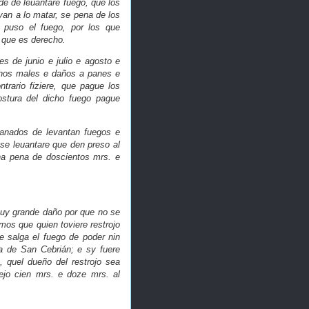
de de leuantare fuego, que los
yan a lo matar, se pena de los
 puso el fuego, por los que
o que es derecho.
 de junio e julio e agosto e
chos males e daños a panes e
trario fiziere, que pague los
stura del dicho fuego pague
.
ganados de levantan fuegos e
se leuantare que den preso al
cha pena de doscientos mrs. e
muy grande daño por que no se
s que quien toviere restrojo
e salga el fuego de poder nin
a de San Cebrián; e sy fuere
o, quel dueño del restrojo sea
ejo cien mrs. e doze mrs. al