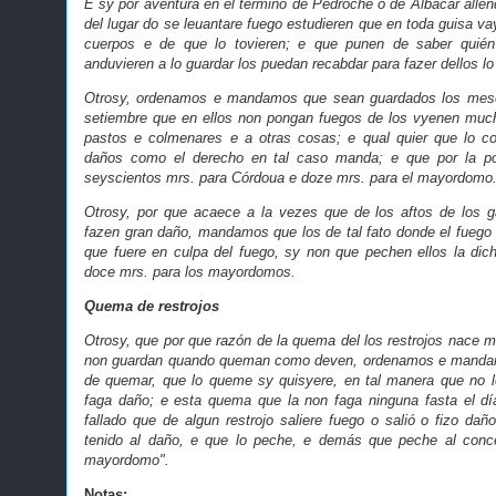
E sy por aventura en el término de Pedroche o de Albacar allen
del lugar do se leuantare fuego estudieren que en toda guisa va
cuerpos e de que lo tovieren; e que punen de saber quién
anduvieren a lo guardar los puedan recabdar para fazer dellos l
Otrosy, ordenamos e mandamos que sean guardados los meses
setiembre que en ellos non pongan fuegos de los vyenen mu
pastos e colmenares e a otras cosas; e qual quier que lo con
daños como el derecho en tal caso manda; e que por la po
seyscientos mrs. para Córdoua e doze mrs. para el mayordomo
Otrosy, por que acaece a la vezes que de los aftos de los 
fazen gran daño, mandamos que los de tal fato donde el fuego 
que fuere en culpa del fuego, sy non que pechen ellos la di
doce mrs. para los mayordomos.
Quema de restrojos
Otrosy, que por que razón de la quema del los restrojos nace 
non guardan quando queman como deven, ordenamos e mandamo
de quemar, que lo queme sy quisyere, en tal manera que no l
faga daño; e esta quema que la non faga ninguna fasta el dí
fallado que de algun restrojo saliere fuego o salió o fizo dañ
tenido al daño, e que lo peche, e demás que peche al conc
mayordomo".
Notas: