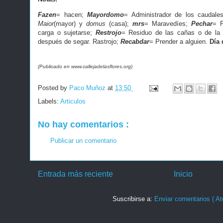
Fazen
= hacen;
Mayordomo
= Administrador de los caudale
Maior
(mayor) y
domus
(casa);
mrs
= Maravedíes;
Pechar
= P
carga o sujetarse;
Restrojo
= Residuo de las cañas o de la 
después de segar. Rastrojo;
Recabdar
= Prender a alguien.
Día 
(Publicado en www.callejadelasflores.org)
Posted by
Paco Muñoz
at
13:50
Labels:
Articulos
No hay comentarios :
Publicar un comentario
Entrada más reciente
Inicio
Suscribirse a:
Enviar comentarios ( At