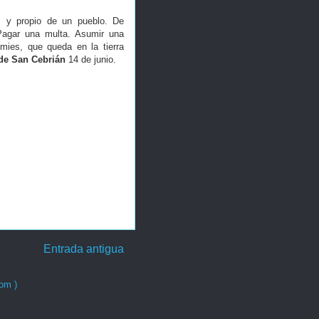
s y propio de un pueblo. De
agar una multa. Asumir una
mies, que queda en la tierra
de San Cebrián
14 de junio.
Entrada antigua
om )