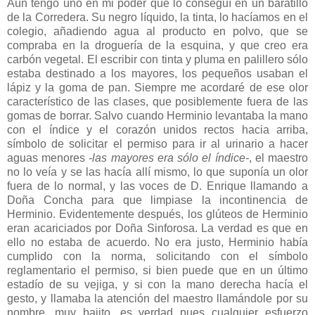
Aún tengo uno en mi poder que lo conseguí en un baratillo
de la Corredera. Su negro líquido, la tinta, lo hacíamos en el
colegio, añadiendo agua al producto en polvo, que se
compraba en la droguería de la esquina, y que creo era
carbón vegetal. El escribir con tinta y pluma en palillero sólo
estaba destinado a los mayores, los pequeños usaban el
lápiz y la goma de pan. Siempre me acordaré de ese olor
característico de las clases, que posiblemente fuera de las
gomas de borrar. Salvo cuando Herminio levantaba la mano
con el índice y el corazón unidos rectos hacia arriba,
símbolo de solicitar el permiso para ir al urinario a hacer
aguas menores
-las mayores era sólo el índice-
, el maestro
no lo veía y se las hacía allí mismo, lo que suponía un olor
fuera de lo normal, y las voces de D. Enrique llamando a
Doña Concha para que limpiase la incontinencia de
Herminio. Evidentemente después, los glúteos de Herminio
eran acariciados por Doña Sinforosa. La verdad es que en
ello no estaba de acuerdo. No era justo, Herminio había
cumplido con la norma, solicitando con el símbolo
reglamentario el permiso, si bien puede que en un último
estadío de su vejiga, y si con la mano derecha hacía el
gesto, y llamaba la atención del maestro llamándole por su
nombre, muy bajito, es verdad pues cualquier esfuerzo