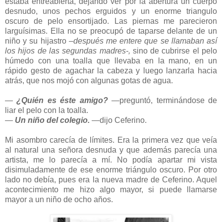
estaba entreabierta, dejando ver por la abertura un cuerpo
desnudo, unos pechos erguidos y un enorme triangulo
oscuro de pelo ensortijado. Las piernas me parecieron
larguísimas. Ella no se preocupó de taparse delante de un
niño y su hijastro
–después me entere que se llamaban así
los hijos de las segundas madres-,
sino de cubrirse el pelo
húmedo con una toalla que llevaba en la mano, en un
rápido gesto de agachar la cabeza y luego lanzarla hacia
atrás, que nos mojó con algunas gotas de agua.
―
¿Quién es éste amigo?
―preguntó, terminándose de
liar el pelo con la toalla.
―
Un niño del colegio.
―dijo Ceferino.
Mi asombro carecía de límites. Era la primera vez que veía
al natural una señora desnuda y que además parecía una
artista, me lo parecía a mí. No podía apartar mi vista
disimuladamente de ese enorme triángulo oscuro. Por otro
lado no debía, pues era la nueva madre de Ceferino. Aquel
acontecimiento me hizo algo mayor, si puede llamarse
mayor a un niño de ocho años.