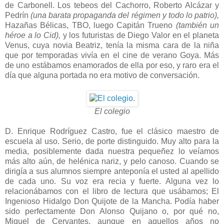
de Carbonell. Los tebeos del Cachorro, Roberto Alcázar y
Pedrín
(una barata propaganda del régimen y todo lo patrio),
Hazañas Bélicas, TBO, luego Capitán Trueno
(también un
héroe a lo Cid),
y los futuristas de Diego Valor en el planeta
Venus, cuya novia Beatriz, tenía la misma cara de la niña
que por temporadas vivía en el cine de verano Goya. Más
de uno estábamos enamorados de ella por eso, y raro era el
día que alguna portada no era motivo de conversación.
El colegio
D. Enrique Rodríguez Castro, fue el clásico maestro de
escuela al uso. Serio, de porte distinguido. Muy alto para la
media, posiblemente dada nuestra pequeñez lo veíamos
más alto aún, de helénica nariz, y pelo canoso. Cuando se
dirigía a sus alumnos siempre anteponía el usted al apellido
de cada uno. Su voz era recia y fuerte. Alguna vez lo
relacionábamos con el libro de lectura que usábamos; El
Ingenioso Hidalgo Don Quijote de la Mancha. Podía haber
sido perfectamente Don Alonso Quijano o, por qué no,
Miguel de Cervantes, aunque en aquellos años no