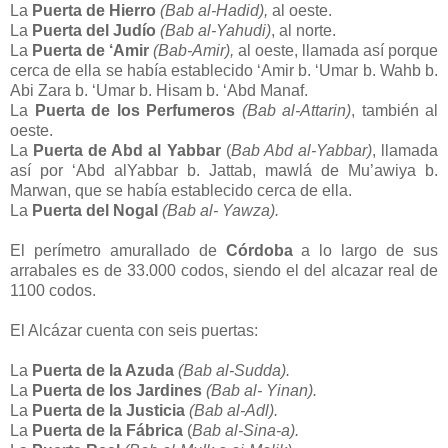
La
Puerta de Hierro
(Bab al-Hadid),
al oeste.
La
Puerta del Judío
(Bab al-Yahudi)
, al norte.
La
Puerta de ‘Amir
(Bab-Amir),
al oeste, llamada así porque
cerca de ella se había establecido ‘Amir b. ‘Umar b. Wahb b.
Abi Zara b. ‘Umar b. Hisam b. ‘Abd Manaf.
La
Puerta de los Perfumeros
(Bab al-Attarin)
, también al
oeste.
La
Puerta de Abd al Yabbar
(
Bab Abd al-Yabbar)
, llamada
así por ‘Abd alYabbar b. Jattab, mawlá de Mu’awiya b.
Marwan, que se había establecido cerca de ella.
La
Puerta del Nogal
(Bab al- Yawza).
El perímetro amurallado de
Córdoba
a lo largo de sus
arrabales es de 33.000 codos, siendo el del alcazar real de
1100 codos.
El Alcázar cuenta con seis puertas:
La
Puerta de la Azuda
(Bab al-Sudda).
La
Puerta de los Jardines
(Bab al- Yinan).
La
Puerta de la Justicia
(Bab al-Adl).
La
Puerta de la Fábrica
(
Bab al-Sina-a).