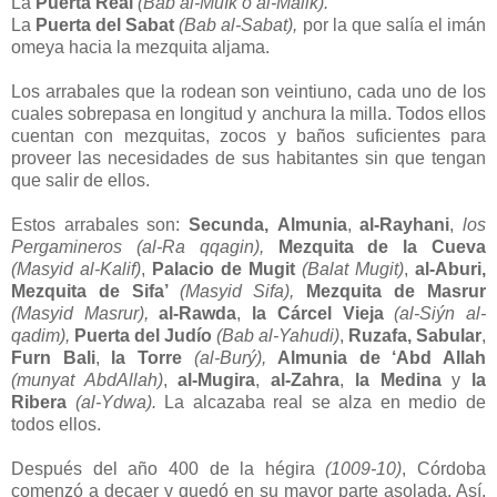
La
Puerta Real
(Bab al-MuIk o ai-Malik).
La
Puerta del Sabat
(Bab al-Sabat),
por la que salía el imán
omeya hacia la mezquita aljama.
Los arrabales que la rodean son veintiuno, cada uno de los
cuales sobrepasa en longitud y anchura la milla. Todos ellos
cuentan con mezquitas, zocos y baños suficientes para
proveer las necesidades de sus habitantes sin que tengan
que salir de ellos.
Estos arrabales son:
Secunda,
Almunia
,
al-Rayhani
,
los
Pergamineros
(al-Ra qqagin),
Mezquita de la Cueva
(Masyid al-Kalif)
,
Palacio de Mugit
(Balat Mugit)
,
al-Aburi,
Mezquita de Sifa’
(Masyid Sifa),
Mezquita de Masrur
(Masyid Masrur),
al-Rawda
,
la Cárcel Vieja
(al-Siýn al-
qadim),
Puerta del Judío
(Bab al-Yahudi)
,
Ruzafa,
Sabular
,
Furn Bali
,
la Torre
(al-Burý),
Almunia de ‘Abd Allah
(munyat AbdAllah)
,
al-Mugira
,
al-Zahra
,
la Medina
y
la
Ribera
(al-Ydwa).
La alcazaba real se alza en medio de
todos ellos.
Después del año 400 de la hégira
(1009-10)
, Córdoba
comenzó a decaer y quedó en su mayor parte asolada. Así,