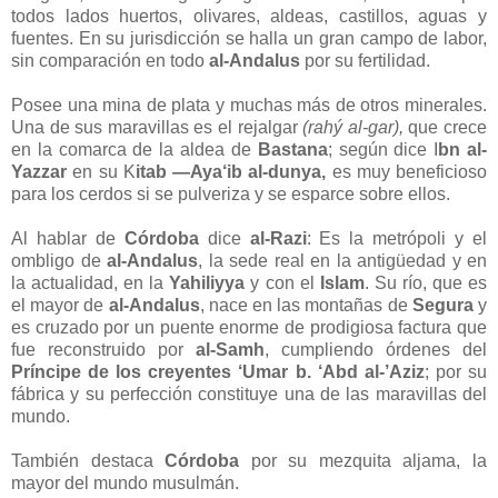
todos lados huertos, olivares, aldeas, castillos, aguas y
fuentes. En su jurisdicción se halla un gran campo de labor,
sin comparación en todo
al-Andalus
por su fertilidad.
Posee una mina de plata y muchas más de otros minerales.
Una de sus maravillas es el rejalgar
(rahý al-gar),
que crece
en la comarca de la aldea de
Bastana
; según dice I
bn al-
Yazzar
en su K
itab —Aya‘ib al-dunya,
es muy beneficioso
para los cerdos si se pulveriza y se esparce sobre ellos.
Al hablar de
Córdoba
dice
al-Razi
: Es la metrópoli y el
ombligo de
al-Andalus
, la sede real en la antigüedad y en
la actualidad, en la
Yahiliyya
y con el
Islam
. Su río, que es
el mayor de
al-Andalus
, nace en las montañas de
Segura
y
es cruzado por un puente enorme de prodigiosa factura que
fue reconstruido por
al-Samh
, cumpliendo órdenes del
Príncipe de los creyentes
‘Umar b. ‘Abd al-’Aziz
; por su
fábrica y su perfección constituye una de las maravillas del
mundo.
También destaca
Córdoba
por su mezquita aljama, la
mayor del mundo musulmán.