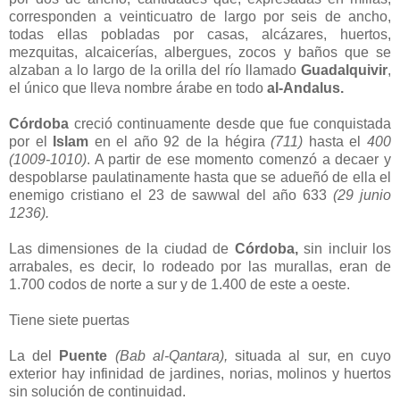
corresponden a veinticuatro de largo por seis de ancho,
todas ellas pobladas por casas, alcázares, huertos,
mezquitas, alcaicerías, albergues, zocos y baños que se
alzaban a lo largo de la orilla del río llamado
Guadalquivir
,
el único que lleva nombre árabe en todo
al-Andalus.
Córdoba
creció continuamente desde que fue conquistada
por el
Islam
en el año 92 de la hégira
(711)
hasta el
400
(1009-1010)
. A partir de ese momento comenzó a decaer y
despoblarse paulatinamente hasta que se adueñó de ella el
enemigo cristiano el 23 de sawwal del año 633
(29 junio
1236).
Las dimensiones de la ciudad de
Córdoba,
sin incluir los
arrabales, es decir, lo rodeado por las murallas, eran de
1.700 codos de norte a sur y de 1.400 de este a oeste.
Tiene siete puertas
La del
Puente
(Bab al-Qantara),
situada al sur, en cuyo
exterior hay infinidad de jardines, norias, molinos y huertos
sin solución de continuidad.