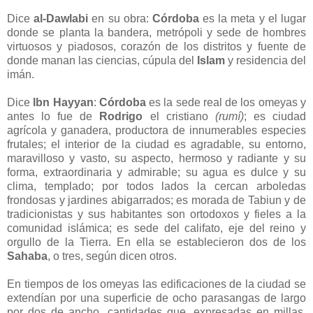
Dice
al-Dawlabi
en su obra:
Córdoba
es la meta y el lugar
donde se planta la bandera, metrópoli y sede de hombres
virtuosos y piadosos, corazón de los distritos y fuente de
donde manan las ciencias, cúpula del
Islam
y residencia del
imán.
Dice
lbn Hayyan
:
Córdoba
es la sede real de los omeyas y
antes lo fue de
Rodrigo
el cristiano
(rumí)
; es ciudad
agrícola y ganadera, productora de innumerables especies
frutales; el interior de la ciudad es agradable, su entorno,
maravilloso y vasto, su aspecto, hermoso y radiante y su
forma, extraordinaria y admirable; su agua es dulce y su
clima, templado; por todos lados la cercan arboledas
frondosas y jardines abigarrados; es morada de Tabiun y de
tradicionistas y sus habitantes son ortodoxos y fieles a la
comunidad islámica; es sede del califato, eje del reino y
orgullo de la Tierra. En ella se establecieron dos de los
Sahaba
, o tres, según dicen otros.
En tiempos de los omeyas las edificaciones de la ciudad se
extendían por una superficie de ocho parasangas de largo
por dos de ancho, cantidades que, expresadas en millas,