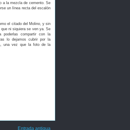
do a la mezcla de cemento. Se
erse un línea recta del escalón
mo el citado del Molino, y sin
, que ni siquiera se ven ya. Se
a poderlas compartir con la
as lo dejamos cubrir por la
, una vez que la foto de la
Entrada antigua