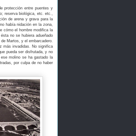
e protección entre puentes y
; reserva biológica, etc. etc.,
ción de arena y grava para la
no había nidación en la zona,
de cómo el hombre modifica la
, ésta no se hubiera adueñado
o de Martos, y el embarcadero.
z más invadidas. No significa
 que pueda ser disfrutada, y no
n ese molino se ha gastado la
tradas, por culpa de no haber