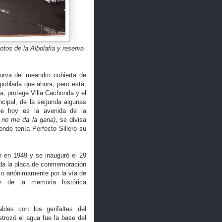
tos de la Albolafia y reserva
curva del meandro cubierta de
 poblada que ahora, pero está.
a, protege Villa Cachonda y el
ncipal, de la segunda algunas
ue hoy es la avenida de la
e no me da la gana)
, se divisa
donde tenía Perfecto Sillero su
n en 1949 y se inauguró el 29
sada la placa de conmemoración
, o anónimamente por la vía de
y de la memoria histórica
bles con los gerifaltes del
trozó el agua fue la base del