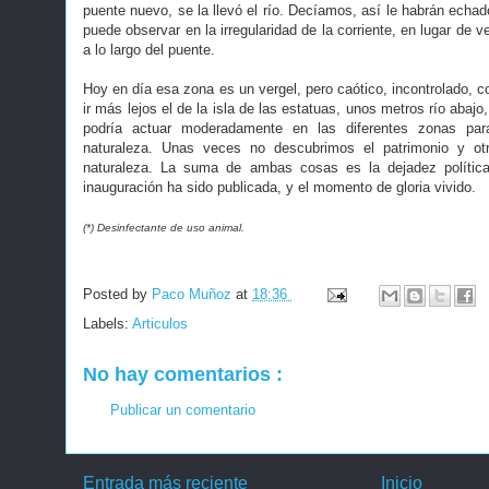
puente nuevo, se la llevó el río. Decíamos, así le habrán echa
puede observar en la irregularidad de la corriente, en lugar de v
a lo largo del puente.
Hoy en día esa zona es un vergel, pero caótico, incontrolado, co
ir más lejos el de la isla de las estatuas, unos metros río abajo
podría actuar moderadamente en las diferentes zonas par
naturaleza. Unas veces no descubrimos el patrimonio y otr
naturaleza. La suma de ambas cosas es la dejadez política
inauguración ha sido publicada, y el momento de gloria vivido.
(*) Desinfectante de uso animal.
Posted by
Paco Muñoz
at
18:36
Labels:
Articulos
No hay comentarios :
Publicar un comentario
Entrada más reciente
Inicio