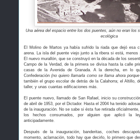
Una aérea del espacio entre los dos puentes, aún no eran los so
ecológica
El Molino de Martos ya había sufrido la riada que dejó esa 
arena. La isla del puente viejo junto a la ribera si está, menos
El nuevo murallón, que se construyó en la década de los sesent
Campo de la Verdad, de la primera se divisa hasta la calle pri
casas de la Avenida de Granada. A la derecha, en lo q
Confederación
(no quiero llamarla como se llama ahora porqu
también el grupo escolar de detrás de la Calahorra; el Altillo, 
taller, y unas cuantas edificaciones más.
El puente nuevo, llamado de San Rafael, inicio su construcció
de abril de 1953, por el Dictador. Hasta el 2004 ha tenido ado
de la inauguración. No se sabe si ésta fue retirada oficialmente
los hechos consumados, por alguien que aplicó la le
anticipadamente.
Después de la inauguración, banderitas, coches descapota
momento, aclamación, todo hay que decirlo, lo primero que des