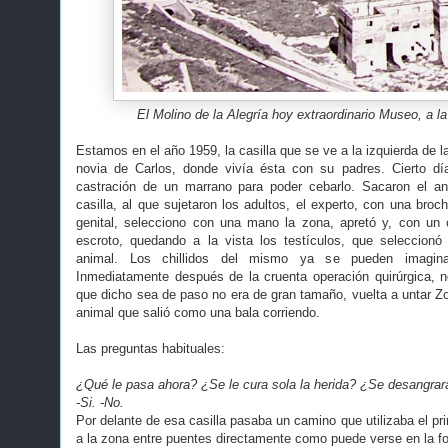
El Molino de la Alegría hoy extraordinario Museo, a la 
Estamos en el año 1959, la casilla que se ve a la izquierda de la 
novia de Carlos, donde vivía ésta con su padres. Cierto día
castración de un marrano para poder cebarlo. Sacaron el ani
casilla, al que sujetaron los adultos, el experto, con una broc
genital, selecciono con una mano la zona, apretó y, con un c
escroto, quedando a la vista los testículos, que seleccionó
animal. Los chillidos del mismo ya se pueden imaginar
Inmediatamente después de la cruenta operación quirúrgica, no
que dicho sea de paso no era de gran tamaño, vuelta a untar Zot
animal que salió como una bala corriendo.
Las preguntas habituales:
¿Qué le pasa ahora? ¿Se le cura sola la herida? ¿Se desangrar
-Si. -No.
Por delante de esa casilla pasaba un camino que utilizaba el pr
a la zona entre puentes directamente como puede verse en la fo