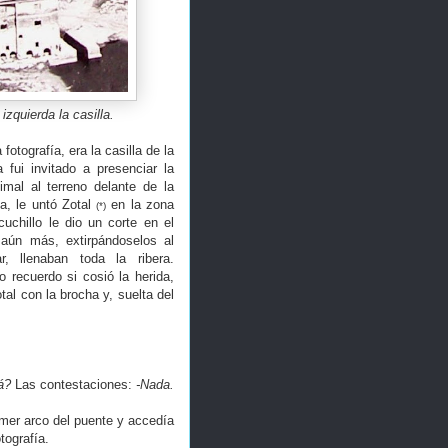
izquierda la casilla.
fotografía, era la casilla de la
 fui invitado a presenciar la
mal al terreno delante de la
ha, le untó Zotal
en la zona
(*)
uchillo le dio un corte en el
 aún más, extirpándoselos al
, llenaban toda la ribera.
 recuerdo si cosió la herida,
al con la brocha y, suelta del
á?
Las contestaciones:
-Nada.
imer arco del puente y accedía
tografía.