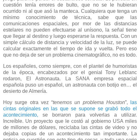
cuestión tenía errores de bulto, que no se le hubieran
ocurrido ni al que asó la manteca. Cualquiera que tenga un
mínimo conocimiento de técnica, sabe que las
comunicaciones espaciales, por mor de las distancias
estelares no pueden efectuarse al unísono, la señal tiene
que llegar al destino y luego esperarse la respuesta. Con un
simple cálculo de distancia y velocidad de la luz, se puede
calcular exactamente el tiempo de ida y vuelta. Pero eso
que no deja de ser un problema cinematográfico, no es todo.
Los españoles, como siempre, con el plantel de humoristas
de la época, encabezados por el genial Tony Leblanc
rodaron, El Astronauta. La SANA empresa espacial
española puso un español, un astronauta con botijo en… el
desierto de Almería.
Hoy surge otra vez “
tenemos un problema Houston
”,
las
cintas originales en las que se supone se grabó todo el
acontecimiento,
se borraron para volverlas a utilizar.
Increíble. Un proyecto que le costó al gobierno USA miles
de millones de dólares, reciclaba las cintas de video y no
dejaba copias de un acontecimiento tan importante. La
noticia en cuestión con este tipo de cosas, y toda una serie