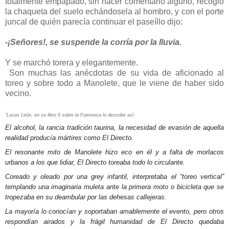
totalmente empapado, sin hacer comentario alguno, recogió
la chaqueta del suelo echándosela al hombro, y con el porte
juncal de quién parecía continuar el paseíllo dijo:
-¡Señores!, se suspende la corría por la lluvia.
Y se marchó torera y elegantemente.
Son muchas las anécdotas de su vida de aficionado al
toreo y sobre todo a Manolete, que le viene de haber sido
vecino.
"Lucas León, en su libro 5 sobre la Fuenseca lo describe así:
El alcohol, la rancia tradición taurina, la necesidad de evasión de aquella
realidad producía mártires como El Directo.
El resonante mito de Manolete hizo eco en él y a falta de morlacos
urbanos a los que lidiar, El Directo toreaba todo lo circulante.
Coreado y oleado por una grey infantil, interpretaba el “toreo vertical”
templando una imaginaria muleta ante la primera moto o bicicleta que se
tropezaba en su deambular por las dehesas callejeras.
La mayoría lo conocían y soportaban amablemente el evento, pero otros
respondían airados y la frágil humanidad de El Directo quedaba