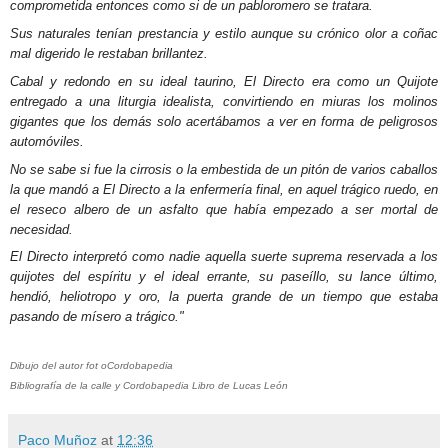
comprometida entonces como si de un pabloromero se tratara.
Sus naturales tenían prestancia y estilo aunque su crónico olor a coñac
mal digerido le restaban brillantez.
Cabal y redondo en su ideal taurino, El Directo era como un Quijote
entregado a una liturgia idealista, convirtiendo en miuras los molinos
gigantes que los demás solo acertábamos a ver en forma de peligrosos
automóviles.
No se sabe si fue la cirrosis o la embestida de un pitón de varios caballos
la que mandó a El Directo a la enfermería final, en aquel trágico ruedo, en
el reseco albero de un asfalto que había empezado a ser mortal de
necesidad.
El Directo interpretó como nadie aquella suerte suprema reservada a los
quijotes del espíritu y el ideal errante, su paseíllo, su lance último,
hendió, heliotropo y oro, la puerta grande de un tiempo que estaba
pasando de mísero a trágico."
Dibujo del autor fot oCordobapedia
Bibliografía de la calle y Cordobapedia Libro de Lucas León
Paco Muñoz
at
12:36