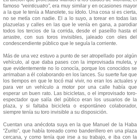
famoso
“veinticuatro”,
era muy similar y en ocasiones mayor
a la que le tenía a Manolete, su ídolo. Una cosa si es cierta,
no se metía con nadie. El a lo suyo, a torear en todas las
plazuelas y calles en las que le venía en gana, a parodiar
todos los tercios de la corrida, desde el paseíllo hasta el
arrastre, con sus toros invisibles, jaleado con oles del
condescendiente público que le seguía la corriente.
Más de una vez estuvo a punto de ser atropellado por algún
vehículo, al que daba pases con la improvisada muleta, y
que evidentemente no lo conocía, porque los conocidos se
arrimaban a él colaborando en los lances. Su suerte fue que
los tiempos en que le tocó mal vivir, no eran los actuales y
para ver un vehículo a motor por una calle había que
esperar un buen rato. Las bicicletas, o el improvisado toro-
espectador que salía del público eran los usuarios de la
plaza, y si faltaba bicicleta o espontáneo colaborador,
siempre tenía su toro invisible a su disposición.
Cuentan una anécdota suya en la que Manuel de la Haba
“Zurito”, que había toreado como banderillero en una plaza
cercana, y como tenía que irse a su trabajo, e iba con la