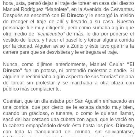
hora justa, pensó dejar el traje de torear en casa del diestro
Manuel Rodríguez “Manolete”, en la Avenida de Cervantes.
Después se encontró con
El Directo
y le encargó la misión
de recoger el traje de allí y llevarlo a su casa. Nuestro
personaje fue muy diligente, pero como sumaba algún que
otro medio de
“veinticuatro”
de más, le dio por ponerse el
vestido de luces, y hacer el paseíllo y torear alguna corrida
por la ciudad. Alguien aviso a Zurito y éste tuvo que ir a la
carrera para que se desvistiera y le entregara el traje.
Nunca, como dijimos anteriormente, Manuel Ceular
“El
Directo”
fue un patoso, ni pretendió molestar a nadie. Si
alguien le recriminaba algún aspecto de sus “corrías” dejaba
de torear sin protestar y se marchaba a otra plaza con
público más complaciente.
Cuentan, que un día estaba por San Agustín enfrascado en
una corrida, que por cierto se le estaba dando muy bien,
cuando un gracioso, o tunante, o como le quieran llamar,
sacó del bar cercano una cubeta con agua, que le vació en
la cabeza empapándolo desde ésta hasta los pies.
Directo,
con toda la tranquilidad del mundo, sin soliviantarse,